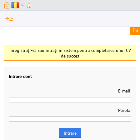
lock
expand_more
read_more
Înt
Inregistrați-vă sau intrați în sistem pentru completarea unui CV
de succes
Intrare cont
E-mail:
Parola: