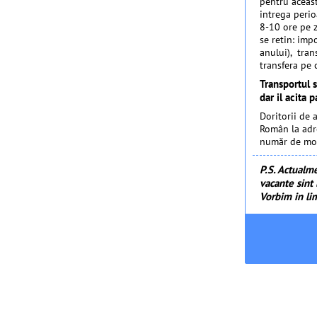
pentru aceas
intrega perio
8-10 ore pe z
se retin: imp
anului), trans
transfera pe 
Transportul 
dar il acita 
Doritorii de 
Român la adre
număr de mobi
P.S. Actualm
vacante sint
Vorbim in li