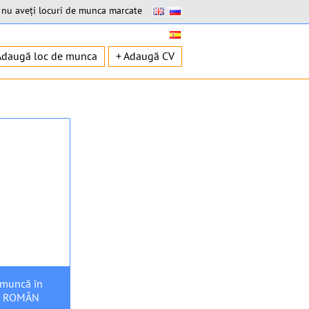
nu aveți locuri de munca marcate
Adaugă loc de munca
+ Adaugă CV
a muncă în
TE ROMÂN