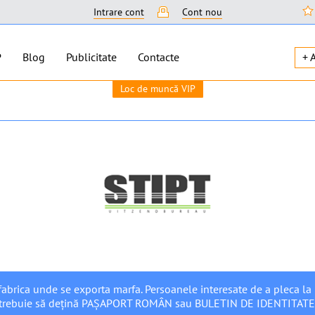
Intrare cont
Cont nou
P
Blog
Publicitate
Contacte
+ 
Loc de muncă VIP
fabrica unde se exporta marfa. Persoanele interesate de a pleca l
trebuie să deţină PAŞAPORT ROMÂN sau BULETIN DE IDENTITA