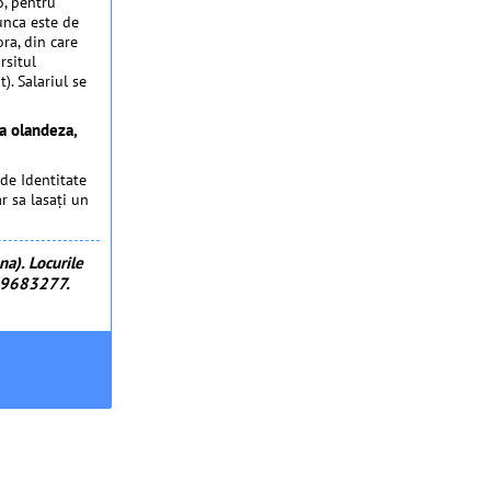
o, pentru
munca este de
ra, din care
rsitul
). Salariul se
ma olandeza,
 de Identitate
r sa lasaţi un
a). Locurile
379683277.