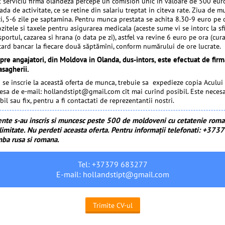
t serviciu firma olandeza percepe un comision unic in valoare de 500 eur
ada de activitate, ce se retine din salariu treptat in citeva rate. Ziua de 
i, 5-6 zile pe saptamina. Pentru munca prestata se achita 8.30-9 euro pe o
ozitele si taxele pentru asigurarea medicala (aceste sume vi se intorc la sfi
portul, cazarea si hrana (o data pe zi), astfel va revine 6 euro pe ora (curat
card bancar la fiecare două săptămîni, conform numărului de ore lucrate.
spre angajatori, din Moldova in Olanda, dus-intors, este efectuat de fir
pasagherii.
a se inscrie la această oferta de munca, trebuie sa expedieze copia Acului
sa de e-mail: hollandstipt@gmail.com cît mai curînd posibil. Este necesa
l sau fix, pentru a fi contactati de reprezentantii nostri.
ente s-au inscris si muncesc peste 500 de moldoveni cu cetatenie roman
 limitate. Nu perdeti aceasta oferta. Pentru informaţii telefonati: +37
mba rusa si romana.
Tel:
+37379 683277
E-mail:
hollandstipt@gmail.com