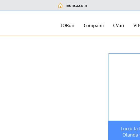
munca.com
JOBuri
Companii
CVuri
VI
Lucru la 
Olanda 