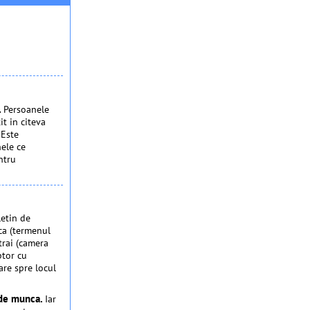
. Persoanele
it in citeva
 Este
nele ce
ntru
letin de
ca (termenul
 trai (camera
ptor cu
are spre locul
i de munca.
Iar