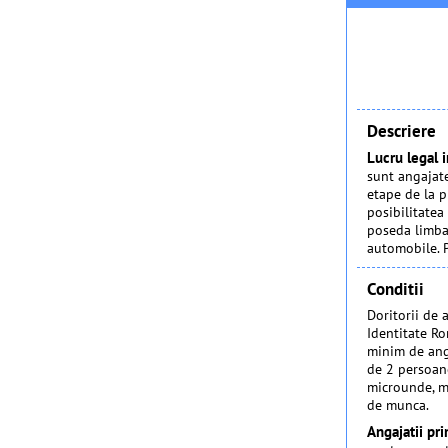
Descriere
Lucru legal 
sunt angajate
etape de la p
posibilitatea
poseda limba 
automobile. Po
Conditii
Doritorii de 
Identitate Ro
minim de anga
de 2 persoane
microunde, ma
de munca.
Angajatii pr