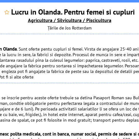
Lucru in Olanda. Pentru femei si cupluri
Agricultura / Silvicultura / Piscicultura
Țările de Jos
Rotterdam
in Olanda
. Sunt oferte pentu cupluri si femei. Virsta de angajare 25-40 ani
 la lucru in sere, la fabrici si depozite. Procesul de munca in sere e impart
lantarea rasadului pina la culesul legumelor: paprica, castraveti, rosii, etc.
 de angajare la fabrica pentru sortarea si impachetarea legumelor. Persoa
engleza pot fi angajate la fabrica de peste sau la depozitul de detalii pe
t fi si alte oferte
a se inscrie pentru aceste oferte trebuie sa detina Pasaport Roman sau Bu
man, condtie obligatorie pentru perfectarea legala a contractului de mun
jare e de 6 luni). Pe perioada activitatii salariatilor li se ofera un loc de
 cu baie, wc, frigider,), in hotel este internet, aparat pentru cafea/ceai, cu
sina de spalat, ce pot fi folosite in mod gratuit; transport pentru deplas
imesc polita medicala, cont in banca, numar social, permis de sedere s