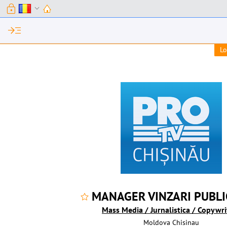
lock
expand_more
read_more
Lo
MANAGER VINZARI PUBLI
Mass Media / Jurnalistica / Copywri
Moldova
Chisinau