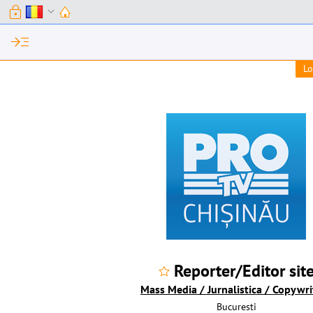
lock
expand_more
read_more
Lo
Reporter/Editor sit
Mass Media / Jurnalistica / Copywri
Bucuresti