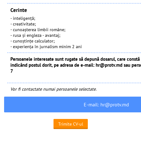
Cerinte
- inteligenţă;
- creativitate;
- cunoaşterea limbii române;
- rusa şi engleza - avantaj;
- cunoştinţe calculator;
- experienţa în jurnalism minim 2 ani
Persoanele interesate sunt rugate să depună dosarul, care constă d
indicând postul dorit, pe adresa de e-mail: hr@protv.md sau perso
7
Vor fi contactate numai persoanele selectate.
E-mail:
hr@protv.md