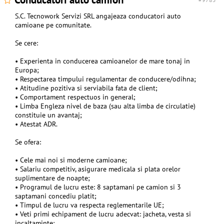
S.C. Tecnowork Servizi SRL angajeaza conducatori auto
camioane pe comunitate.
Se cere:
• Experienta in conducerea camioanelor de mare tonaj in
Europa;
• Respectarea timpului regulamentar de conducere/odihna;
• Atitudine pozitiva si serviabila fata de client;
• Comportament respectuos in general;
• Limba Engleza nivel de baza (sau alta limba de circulatie)
constituie un avantaj;
• Atestat ADR.
Se ofera:
• Cele mai noi si moderne camioane;
• Salariu competitiv, asigurare medicala si plata orelor
suplimentare de noapte;
• Programul de lucru este: 8 saptamani pe camion si 3
saptamani concediu platit;
• Timpul de lucru va respecta reglementarile UE;
• Veti primi echipament de lucru adecvat: jacheta, vesta si
incaltaminte;