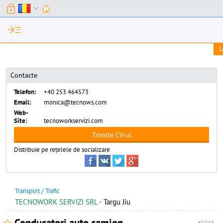
lock
expand_more
read_more
L
Contacte
Telefon:
+40 253 464573
Email:
monica@tecnows.com
Web-
Site:
tecnoworkservizi.com
Distribuie pe rețelele de socializare
Transport / Trafic
TECNOWORK SERVIZI SRL
·
Targu Jiu
Conducatori auto camion
#9785