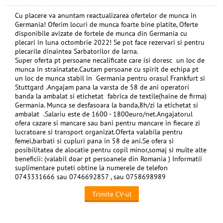
Cu placere va anuntam reactualizarea ofertelor de munca in
Germania! Oferim locuri de munca foarte bine platite, Oferte
disponibile avizate de fortele de munca din Germania cu
plecari in luna octombrie 2022! Se pot face rezervari si pentru
plecarile dinaintea Sarbatorilor de Iarna.
Super oferta pt persoane necalificate care isi doresc un loc de
munca in strainatate.Cautam persoane cu spirit de echipa pt
un loc de munca stabil in Germania pentru orasul Frankfurt si
Stuttgard .Angajam pana la varsta de 58 de ani operatori
banda la ambalat si etichetat fabrica de textile(haine de firma)
Germania. Munca se desfasoara la banda,8h/zi la etichetat si
ambalat .Salariu este de 1600 - 1800euro/net.Angajatorul
ofera cazare si mancare sau bani pentru mancare in fiecare zi
lucratoare si transport organizat.Oferta valabila pentru
femei,barbati si cupluri pana in 58 de ani.Se ofera si
posibilitatea de alocatie pentru copil minor,somaj si multe alte
beneficii: (valabil doar pt persoanele din Romania ) Informatii
suplimentare puteti obtine la numerele de telefon
0743331666 sau 0746692857 , sau 0758698989