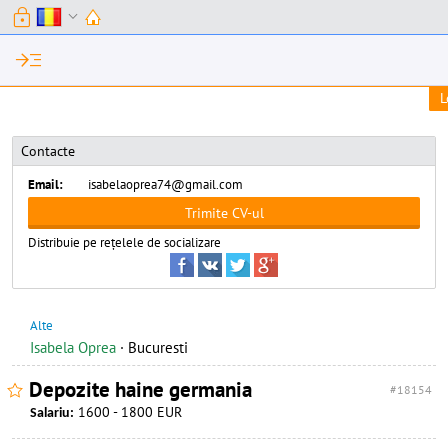
lock
expand_more
read_more
L
Contacte
Email:
isabelaoprea74@gmail.com
Distribuie pe rețelele de socializare
Alte
Isabela Oprea
·
Bucuresti
Depozite haine germania
#18154
1600 - 1800 EUR
Salariu: