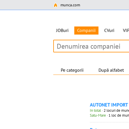
munca.com
JOBuri
Companii
CVuri
VI
Pe categorii
După alfabet
AUTONET IMPORT
In total
· 2 locuri de mun
Satu-Mare
· 1 loc de mu