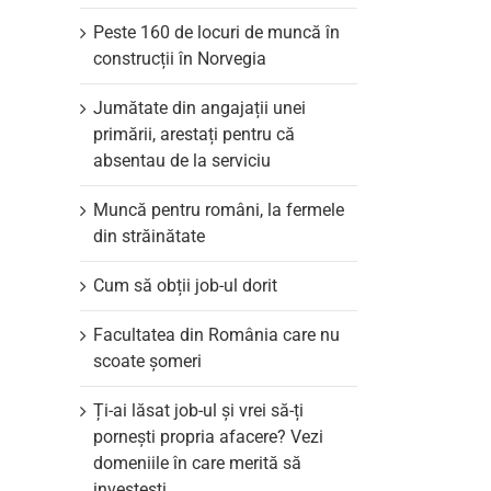
Peste 160 de locuri de muncă în
construcții în Norvegia
Jumătate din angajații unei
primării, arestați pentru că
absentau de la serviciu
Muncă pentru români, la fermele
din străinătate
Cum să obții job-ul dorit
Facultatea din România care nu
scoate şomeri
Ți-ai lăsat job-ul și vrei să-ți
pornești propria afacere? Vezi
domeniile în care merită să
investești