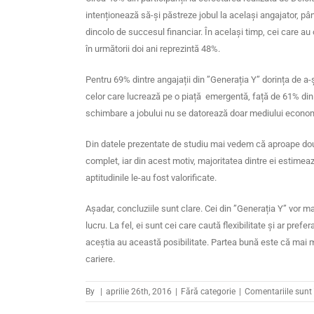
intenționează să-și păstreze jobul la același angajator, pâ
dincolo de succesul financiar. În același timp, cei care a
în următorii doi ani reprezintă 48%.
Pentru 69% dintre angajații din ”Generația Y” dorința de a-
celor care lucrează pe o piață emergentă, față de 61% din r
schimbare a jobului nu se datorează doar mediului econo
Din datele prezentate de studiu mai vedem că aproape două
complet, iar din acest motiv, majoritatea dintre ei estimea
aptitudinile le-au fost valorificate.
Așadar, concluziile sunt clare. Cei din
”Generația Y” vor mai
lucru. La fel, ei sunt cei care caută flexibilitate și ar pre
aceștia au această posibilitate. Partea bună este că mai m
cariere.
By
|
aprilie 26th, 2016
|
Fără categorie
|
Comentariile sunt 