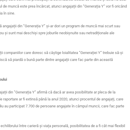
l de muncă este prea încărcat, atunci angajații din ”Generația Y” vor fi oricând
a în sine.
că angajații din ”Generația Y” și-ar dori un program de muncă mai scurt sau
irou și sunt mai deschiși spre joburile neobișnuite sau netradiționale ale
ții companiilor care doresc să câștige loialitatea ”Generației Y” trebuie să-și
riscă să piardă o bună parte dintre angajații care fac parte din această
bului
jații din ”Generația Y” afirmă că dacă ar avea posibilitate ar pleca de la
 de raportare ar fi extinsă până la anul 2020, atunci procentul de angajați, care
diu au participat 7.700 de persoane angajate în câmpul muncii, care fac parte
hilibrului între carieră și viața personală, posibilitatea de a fi cât mai flexibil