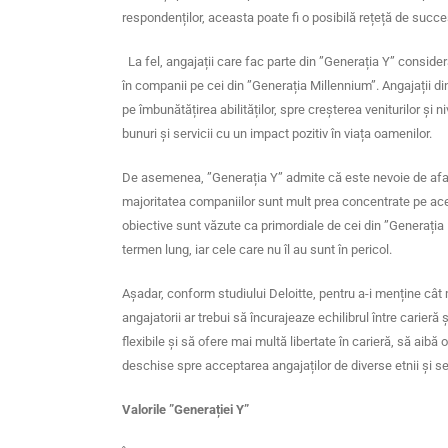
respondenților, aceasta poate fi o posibilă rețeță de succes
La fel, angajații care fac parte din ”Generația Y” consider
în companii pe cei din ”Generația Millennium”. Angajații din
pe îmbunătățirea abilităților, spre creșterea veniturilor și 
bunuri și servicii cu un impact pozitiv în viața oamenilor.
De asemenea, ”Generația Y” admite că este nevoie de aface
majoritatea companiilor sunt mult prea concentrate pe acest
obiective sunt văzute ca primordiale de cei din ”Generația 
termen lung, iar cele care nu îl au sunt în pericol.
Așadar, conform studiului Deloitte, pentru a-i menține cât 
angajatorii ar trebui să încurajeaze echilibrul între carieră
flexibile și să ofere mai multă libertate în carieră, să ai
deschise spre acceptarea angajaților de diverse etnii și s
Valorile ”Generației Y”