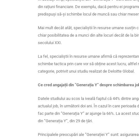
din rațiuni financiare. De exemplu, dacă pentru ei programu
predispuși să-și schimbe locul de muncă sau chiar meseri
Mai mult decât atât, specialiștii în resurse umane susțin 
chiar posibilitatea de a munci din alte locuri decât de la b
secolului XXI.
La fel, specialiștii în resurse umane afirmă că reprezentan
schimbe tactica prin care vor să obține acest lucru, altfel 
categorie, potrivit unui studiu realizat de Deloitte Global.
Ce cred angajații din ”Generația Y” despre schimbarea jo
Datele studiului au scos la iveală faptul că 44% dintre anga
actualul job, în următorii doi ani. În cazul în care perioada
fac parte din ”Generația Y” ar ajunge la 66%. La acest stu
din ”Generația Y”, din 29 de țări.
Principalele preocupări ale ”Generației Y” sunt: asigurarea ec