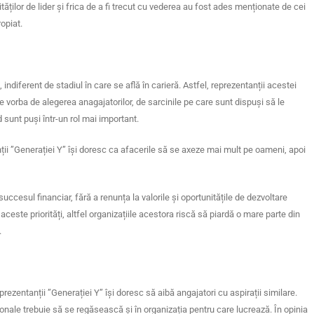
lităților de lider și frica de a fi trecut cu vederea au fost ades menționate de cei
opiat.
 indiferent de stadiul în care se află în carieră. Astfel, reprezentanții acestei
e vorba de alegerea anagajatorilor, de sarcinile pe care sunt dispuși să le
d sunt puși într-un rol mai important.
ții ”Generației Y” își doresc ca afacerile să se axeze mai mult pe oameni, apoi
uccesul financiar, fără a renunța la valorile și oportunitățile de dezvoltare
ceste priorități, altfel organizațiile acestora riscă să piardă o mare parte din
.
prezentanții ”Generației Y” își doresc să aibă angajatori cu aspirații similare.
onale trebuie să se regăsească și în organizația pentru care lucrează. În opinia