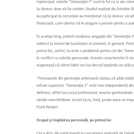
Înprincipal, valorile ”Generației Y” sunt la fel ca și ale ce
își doresc doar să fie celebri. S
tudiul realizat de Deloitte G
au participat la cercetare au menționat că își doresc să aib
financiară, care ulterior să le asigure o pensie pentru a a
În același timp, potrivit studiului, angajații din ”Generația
indirect la nivelul de bunăstare al omenirii, în general. Pen
primul loc, astfel, nu este o problemă pentru cei din ”Gener
în conflict cu valorile personale. Aceste caracteristici îi viz
sugerează că viitorii lideri vor lua decizii bazându-se atât 
“Persoanele din generația anterioară căutau să aibă relații
refuze superiorii. “Generația Y” este mai independentă din 
definesc altfel succesul profesional, anume gestionându-și
rămân neschimbate. Acest lucru, însă, poate avea un impact
Punit Renjen.
Scopul și împlinirea personală
,
pe primul loc
Circa 40% din participanții la cercetarea realizată de Deloi