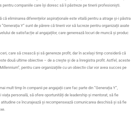
 pentru companiile care își doresc să îi păstreze pe tinerii profesioniști.
ă că eliminarea diferențelor aspiraționale este vitală pentru a atrage și-i păstra
 ”Generația Y” sunt de părere că tinerii vor să lucreze pentru organizații axate
nivelului de satisfacție al angajaților, care generează locuri de muncă și produc
ri, care să crească și să genereze profit, dar în același timp consideră că
e două ultime obiective – de a crește și de a înregistra profit. Astfel, aceste
Millennium”, pentru care organizațiile cu un obiectiv clar vor avea succes pe
mai mult timp în companii pe angajații care fac parte din ”Generația Y”,
 și viața personală, să ofere oportunități de leadership și mentorat, să fie
bă o atitudine ce încurajează și recompensează comunicarea deschisă și să fie
exe.