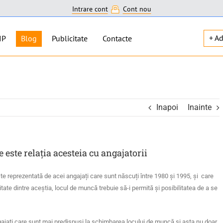
Intrare cont
Cont nou
+ A
IP
Blog
Publicitate
Contacte
Inapoi
Inainte
e este relația acesteia cu angajatorii
ste reprezentată de acei angajați care sunt născuți î
ntre 1980
ș
i 1995,
și care
tate dintre aceștia, locul de muncă trebuie să-i permită și posibilitatea de a se
ngajați care sunt mai predispuși la schimbarea locului de muncă și asta nu doar