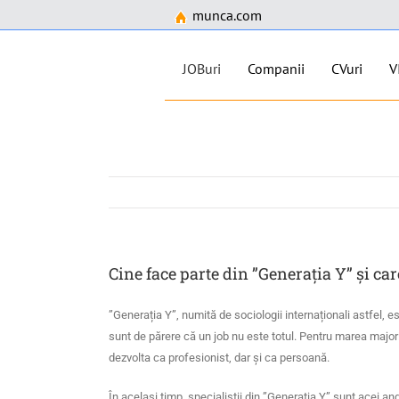
munca.com
JOBuri
Companii
CVuri
V
Skip
to
content
Cine face parte din ”Generația Y” și car
”Generația Y”, numită de sociologii internaționali astfel, e
sunt de părere că un job nu este totul. Pentru marea majori
dezvolta ca profesionist, dar și ca persoană.
În același timp, specialiștii din ”Generația Y” sunt acei a