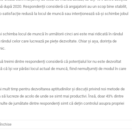
nă după 2020. Respondenții consideră că angajatorii au un scop bine stabilit,
u o satisfacție redusă la locul de muncă sau intenționează să-și schimbe jobul
și schimba locul de muncă în următorii cinci ani este mai ridicată în rândul
ândul celor care lucrează pe piețe dezvoltate. Chiar și așa, dorința de
mic.
 treimi dintre respondenți consideră că potențialul lor nu este dezvoltat
ză că își vor părăsi locul actual de muncă, fiind nemulțumiți de modul în care
 mult timp pentru dezvoltarea aptitudinilor și discuții privind noi metode de
fera să lucreze de acolo de unde se simt mai
productivi. Însă, doar 43% dintre
ulte de jumătate dintre respondenți simt că dețin controlul asupra propriei
pentru
închise
Cine