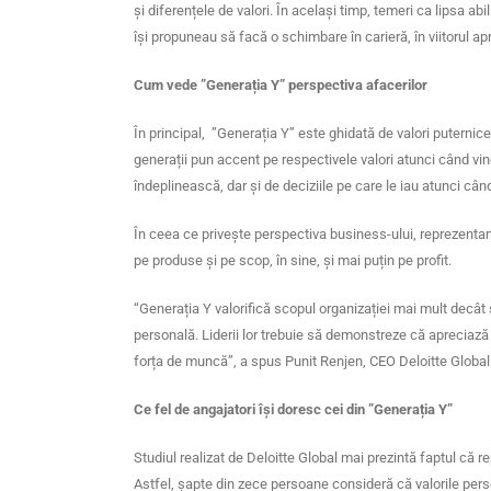
și diferențele de valori. În același timp, temeri ca lipsa abi
își propuneau să facă o schimbare în carieră, în viitorul apr
Cum vede ”Generația Y” perspectiva afacerilor
În principal, ”Generația Y” este ghidată de valori puternice,
generații pun accent pe respectivele valori atunci când vin
îndeplinească, dar și de deciziile pe care le iau atunci cân
În ceea ce privește perspectiva business-ului, reprezentan
pe produse și pe scop, în sine, și mai puțin pe profit.
“Generația Y valorifică scopul organizației mai mult decât s
personală. Liderii lor trebuie să demonstreze că apreciază a
forța de muncă”, a spus Punit Renjen, CEO Deloitte Global
Ce fel de angajatori își doresc cei din ”Generația Y”
Studiul realizat de Deloitte Global mai prezintă faptul că re
Astfel, șapte din zece persoane consideră că valorile pers