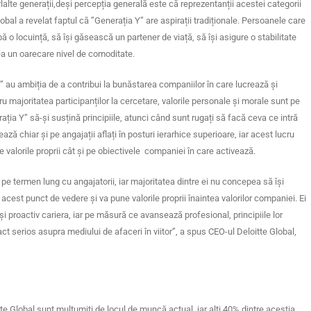
lorlalte generații,deși percepția generală este că reprezentanții acestei categorii
lobal a revelat faptul că ”Generația Y” are aspirații tradiționale. Persoanele care
ă o locuință, să își găsească un partener de viață, să își asigure o stabilitate
vea un oarecare nivel de comoditate.
 Y” au ambiția de a contribui la bunăstarea companiilor în care lucrează și
tru majoritatea participanților la cercetare, valorile personale și morale sunt pe
ația Y” să-și susțină principiile, atunci când sunt rugați să facă ceva ce intră
ează chiar și pe angajații aflați în posturi ierarhice superioare, iar acest lucru
pe valorile proprii cât și pe obiectivele companiei în care activează.
 pe termen lung cu angajatorii, iar majoritatea dintre ei nu concepea să își
acest punct de vedere și va pune valorile proprii înaintea valorilor companiei. Ei
 proactiv cariera, iar pe măsură ce avansează profesional, principiile lor
 serios asupra mediului de afaceri în viitor”, a spus CEO-ul Deloitte Global,
tte Global sunt mulțumiți de locul de muncă actual, iar alți 40% dintre aceștia