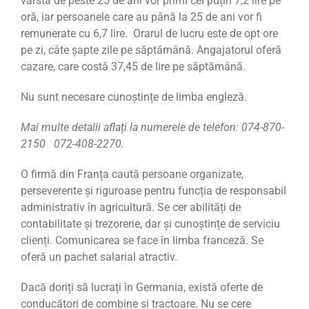
vârsta de peste 25 de ani vor primi cel puțin 7,2 lire pe
oră, iar persoanele care au până la 25 de ani vor fi
remunerate cu 6,7 lire. Orarul de lucru este de opt ore
pe zi, câte șapte zile pe săptămână. Angajatorul oferă
cazare, care costă 37,45 de lire pe săptămână.
Nu sunt necesare cunoștințe de limba engleză.
Mai multe detalii aflați la numerele de telefon:
074-870-
2150 072-408-2270
.
O firmă din Franța caută persoane organizate,
perseverente și riguroase pentru funcția de responsabil
administrativ în agricultură. Se cer abilități de
contabilitate și trezorerie, dar și cunoștințe de serviciu
clienți. Comunicarea se face în limba franceză. Se
oferă un pachet salarial atractiv.
Dacă doriți să lucrați în Germania, există oferte de
conducători de combine și tractoare. Nu se cere