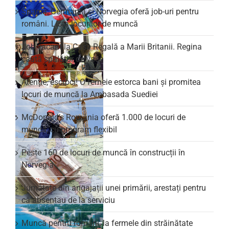
Spania, Germania și Norvegia oferă job-uri pentru
români. Lista locurilor de muncă
Job vacant la Casa Regală a Marii Britanii. Regina
caută spălător de vase
Atenție, escroci! O femeie estorca bani și promitea
locuri de muncă la Ambasada Suediei
McDonald’s România oferă 1.000 de locuri de
muncă, cu program flexibil
Peste 160 de locuri de muncă în construcții în
Norvegia
Jumătate din angajații unei primării, arestați pentru
că absentau de la serviciu
Muncă pentru români, la fermele din străinătate