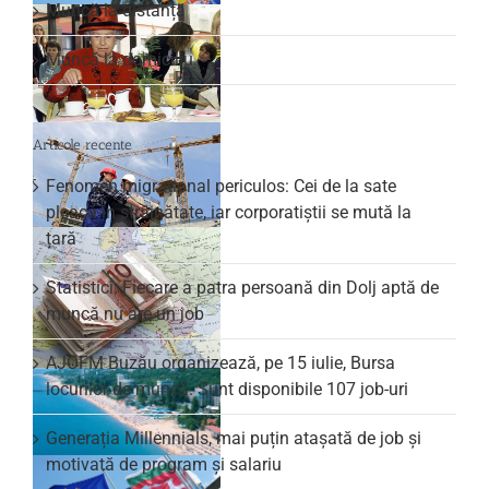
Muncă la distanță
Muncă la domiciliu
Articole recente
Fenomen migrațional periculos: Cei de la sate
pleacă în străinătate, iar corporatiștii se mută la
țară
Statistici: Fiecare a patra persoană din Dolj aptă de
muncă nu are un job
AJOFM Buzău organizează, pe 15 iulie, Bursa
locurilor de muncă. Sunt disponibile 107 job-uri
Generația Millennials, mai puțin atașată de job și
motivată de program și salariu