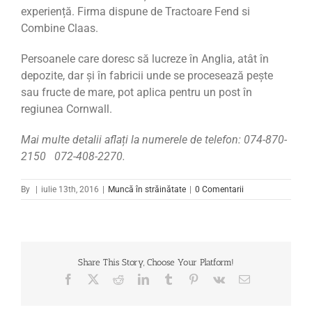
experiență. Firma dispune de Tractoare Fend si
Combine Claas.
Persoanele care doresc să lucreze în Anglia, atât în
depozite, dar și în fabricii unde se procesează pește
sau fructe de mare, pot aplica pentru un post în
regiunea Cornwall.
Mai multe detalii aflați la numerele de telefon:
074-870-
2150 072-408-2270
.
By
|
iulie 13th, 2016
|
Muncă în străinătate
|
0 Comentarii
Share This Story, Choose Your Platform!
Facebook
X
Reddit
LinkedIn
Tumblr
Pinterest
Vk
Email