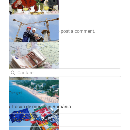
Comenteaza
You must be
logged in
to post a comment.
Search
for:
Categorii
Locuri de muncă în România
Muncă în străinătate