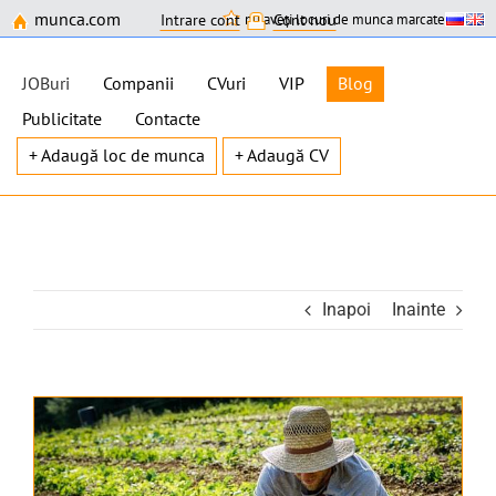
munca.com
nu aveți locuri de munca marcate
Intrare cont
Cont nou
JOBuri
Companii
CVuri
VIP
Blog
Publicitate
Contacte
+ Adaugă loc de munca
+ Adaugă CV
Skip
to
content
Inapoi
Inainte
View
Larger
Image