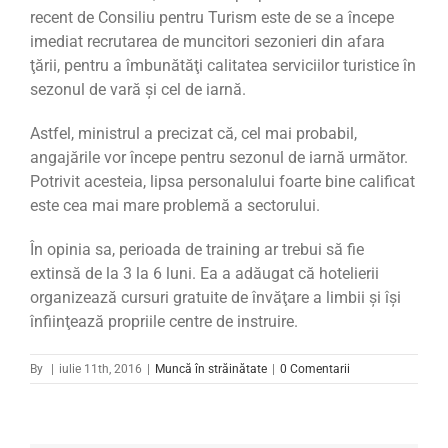
recent de Consiliu pentru Turism este de se a începe
imediat recrutarea de muncitori sezonieri din afara
ţării, pentru a îmbunătăţi calitatea serviciilor turistice în
sezonul de vară şi cel de iarnă.
Astfel, ministrul a precizat că, cel mai probabil,
angajările vor începe pentru sezonul de iarnă următor.
Potrivit acesteia, lipsa personalului foarte bine calificat
este cea mai mare problemă a sectorului.
În opinia sa, perioada de training ar trebui să fie
extinsă de la 3 la 6 luni. Ea a adăugat că hotelierii
organizează cursuri gratuite de învăţare a limbii şi îşi
înfiinţează propriile centre de instruire.
By
|
iulie 11th, 2016
|
Muncă în străinătate
|
0 Comentarii