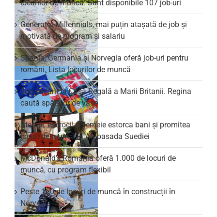
locurilor de muncă. Sunt disponibile 107 job-uri
Generația Millennials, mai puțin atașată de job și
motivată de program și salariu
Spania, Germania și Norvegia oferă job-uri pentru
români. Lista locurilor de muncă
Job vacant la Casa Regală a Marii Britanii. Regina
caută spălător de vase
Atenție, escroci! O femeie estorca bani și promitea
locuri de muncă la Ambasada Suediei
McDonald’s România oferă 1.000 de locuri de
muncă, cu program flexibil
Peste 160 de locuri de muncă în construcții în
Norvegia