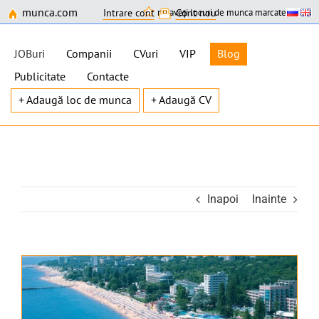
munca.com
nu aveți locuri de munca marcate
Intrare cont
Cont nou
JOBuri
Companii
CVuri
VIP
Blog
Publicitate
Contacte
+ Adaugă loc de munca
+ Adaugă CV
Skip
to
content
Inapoi
Inainte
View
Larger
Image