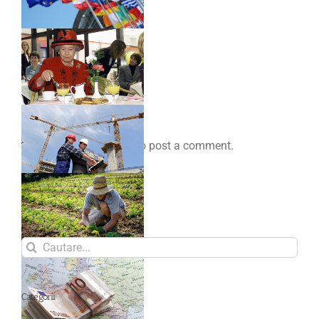
Comenteaza
You must be
logged in
to post a comment.
Search
for:
Categorii