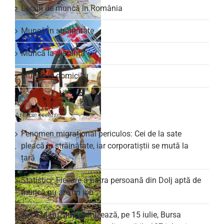
Locuri de muncă în România
Muncă în străinătate
Muncă la distanță
Muncă la domiciliu
Articole recente
Fenomen migrațional periculos: Cei de la sate
pleacă în străinătate, iar corporatiștii se mută la
țară
Statistici: Fiecare a patra persoană din Dolj aptă de
muncă nu are un job
AJOFM Buzău organizează, pe 15 iulie, Bursa