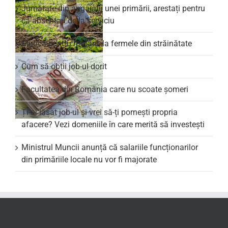
Jumătate din angajații unei primării, arestați pentru
că absentau de la serviciu
Muncă pentru români, la fermele din străinătate
Cum să obții job-ul dorit
Facultatea din România care nu scoate şomeri
Ți-ai lăsat job-ul și vrei să-ți pornești propria
afacere? Vezi domeniile în care merită să investești
Ministrul Muncii anunță că salariile funcționarilor
din primăriile locale nu vor fi majorate