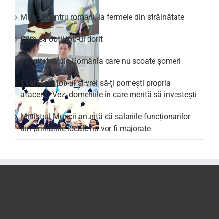
Muncă pentru români, la fermele din străinătate
Cum să obții job-ul dorit
Facultatea din România care nu scoate şomeri
Ți-ai lăsat job-ul și vrei să-ți pornești propria
afacere? Vezi domeniile în care merită să investești
Ministrul Muncii anunță că salariile funcționarilor
din primăriile locale nu vor fi majorate