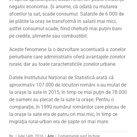
negativ economia. Și anume, că odată cu mutarea
afcerilor la sat, scade consumul. Salariile de 6.000 de
lei plătite la oraș se transformă în salarii mai mici,
astfel consumul scade, fiind cheltuiți mai puțini bani
pe credite, alimente sau combustibil.
Aceste fenomene la o dezvoltare accentuată a zonelor
periurbane care administrativ oferă avantajele zonelor
rurale, dar au toate caracteristicile zonelor urbane.
Datele Institutului Național de Statistică arată că
aproximativ 107.000 de locuitori români s-au mutat de
la oraşe la sate în 2015, în timp ce mai puţin de 78.000
de oameni au plecat de la sate la oraşe. Pentru o
comparaţie, în 1990 numărul românilor care plecau de
la oraşe la sate era de patru ori mai mic, în timp ce
migraţia rural-urban era de şapte ori mai mare.
pentru
By
|
iulie 14th, 2016
|
Alte
|
Comentariile sunt închise