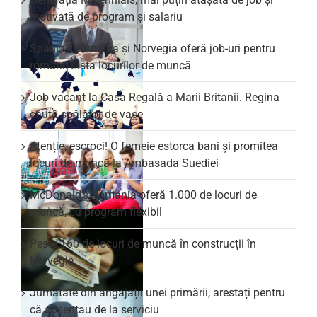
motivată de program și salariu
Spania, Germania și Norvegia oferă job-uri pentru
români. Lista locurilor de muncă
Job vacant la Casa Regală a Marii Britanii. Regina
caută spălător de vase
Atenție, escroci! O femeie estorca bani și promitea
locuri de muncă la Ambasada Suediei
McDonald’s România oferă 1.000 de locuri de
muncă, cu program flexibil
Peste 160 de locuri de muncă în construcții în
Norvegia
Jumătate din angajații unei primării, arestați pentru
că absentau de la serviciu