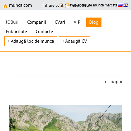
munca.com
nu aveți locuri de munca marcate
Intrare cont
Cont nou
JOBuri
Companii
CVuri
VIP
Blog
Publicitate
Contacte
+ Adaugă loc de munca
+ Adaugă CV
Skip
to
content
Inapoi
View
Larger
Image