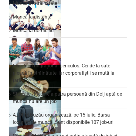
Muncă în străinătate
Muncă la distanță
Muncă la domiciliu
Articole recente
Fenomen migrațional periculos: Cei de la sate
pleacă în străinătate, iar corporatiștii se mută la
țară
Statistici: Fiecare a patra persoană din Dolj aptă de
muncă nu are un job
AJOFM Buzău organizează, pe 15 iulie, Bursa
locurilor de muncă. Sunt disponibile 107 job-uri
Generația Millennials, mai puțin atașată de job și