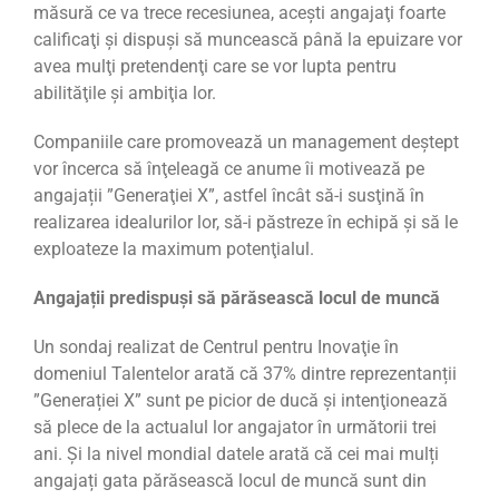
măsură ce va trece recesiunea, aceşti angajaţi foarte
calificaţi și dispuși să muncească până la epuizare vor
avea mulţi pretendenţi care se vor lupta pentru
abilităţile şi ambiţia lor.
Companiile care promovează un management deştept
vor încerca să înţeleagă ce anume îi motivează pe
angajații ”Generaţiei X”, astfel încât să-i susţină în
realizarea idealurilor lor, să-i păstreze în echipă şi să le
exploateze la maximum potenţialul.
Angajații predispuși să părăsească locul de muncă
Un sondaj realizat de Centrul pentru Inovaţie în
domeniul Talentelor arată că 37% dintre reprezentanții
”Generației X” sunt pe picior de ducă şi intenţionează
să plece de la actualul lor angajator în următorii trei
ani. Și la nivel mondial datele arată că cei mai mulți
angajați gata părăsească locul de muncă sunt din