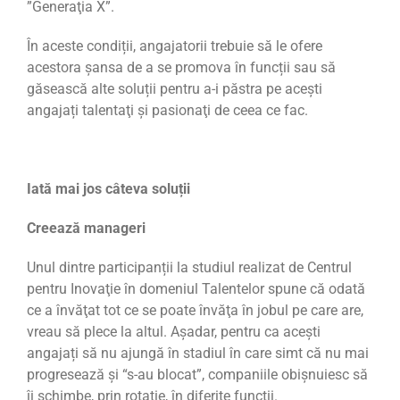
”Generaţia X”.
În aceste condiții, angajatorii trebuie să le ofere
acestora şansa de a se promova în funcții sau să
găsească alte soluții pentru a-i păstra pe aceşti
angajați talentaţi şi pasionaţi de ceea ce fac.
Iată mai jos c
âteva
soluții
Creează manageri
Unul dintre participanții la studiul realizat de Centrul
pentru Inovaţie în domeniul Talentelor spune că odată
ce a învăţat tot ce se poate învăţa în jobul pe care are,
vreau să plece la altul. Așadar, pentru ca acești
angajați să nu ajungă în stadiul în care simt că nu mai
progresează şi “s-au blocat”, companiile obişnuiesc să
îi schimbe, prin rotaţie, în diferite funcţii.