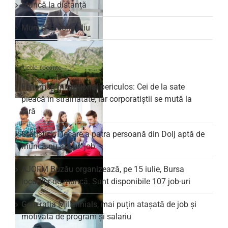
Muncă la distanță
Muncă la domiciliu
Articole recente
Fenomen migrațional periculos: Cei de la sate
pleacă în străinătate, iar corporatiștii se mută la
țară
Statistici: Fiecare a patra persoană din Dolj aptă de
muncă nu are un job
AJOFM Buzău organizează, pe 15 iulie, Bursa
locurilor de muncă. Sunt disponibile 107 job-uri
Generația Millennials, mai puțin atașată de job și
motivată de program și salariu