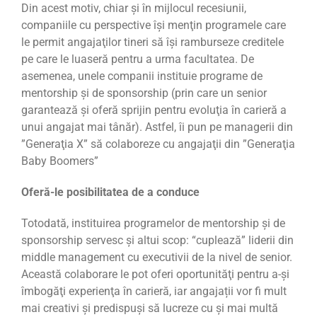
Din acest motiv, chiar și în mijlocul recesiunii,
companiile cu perspective îşi menţin programele care
le permit angajaţilor tineri să îşi ramburseze creditele
pe care le luaseră pentru a urma facultatea. De
asemenea, unele companii instituie programe de
mentorship şi de sponsorship (prin care un senior
garantează şi oferă sprijin pentru evoluţia în carieră a
unui angajat mai tânăr). Astfel, îi pun pe managerii din
”Generaţia X” să colaboreze cu angajaţii din ”Generaţia
Baby Boomers”
Oferă-le posibilitatea de a conduce
Totodată, instituirea programelor de mentorship şi de
sponsorship servesc şi altui scop: “cuplează” liderii din
middle management cu executivii de la nivel de senior.
Această colaborare le pot oferi oportunităţi pentru a-şi
îmbogăţi experienţa în carieră, iar angajații vor fi mult
mai creativi și predispuși să lucreze cu și mai multă