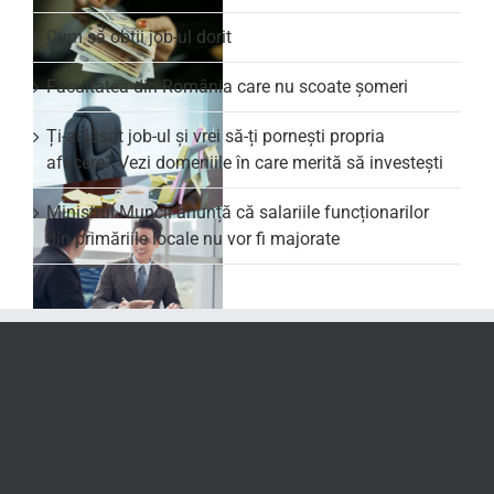
Cum să obții job-ul dorit
Facultatea din România care nu scoate şomeri
Ți-ai lăsat job-ul și vrei să-ți pornești propria
afacere? Vezi domeniile în care merită să investești
Ministrul Muncii anunță că salariile funcționarilor
din primăriile locale nu vor fi majorate