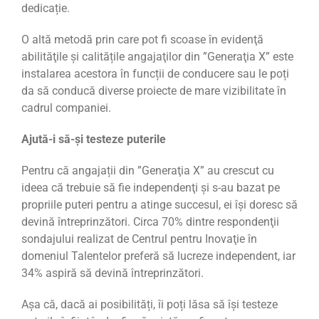
dedicație.
O altă metodă prin care pot fi scoase în evidenţă
abilităţile și calitățile angajaţilor din ”Generaţia X” este
instalarea acestora în funcții de conducere sau le poți
da să conducă diverse proiecte de mare vizibilitate în
cadrul companiei.
Ajută-i să-şi testeze
puterile
Pentru că angajații din ”Generaţia X” au crescut cu
ideea că trebuie să fie independenţi şi s-au bazat pe
propriile puteri pentru a atinge succesul, ei își doresc să
devină întreprinzători. Circa 70% dintre respondenţii
sondajului realizat de Centrul pentru Inovaţie în
domeniul Talentelor preferă să lucreze independent, iar
34% aspiră să devină întreprinzători.
Așa că, dacă ai posibilități, îi poți lăsa să îşi testeze