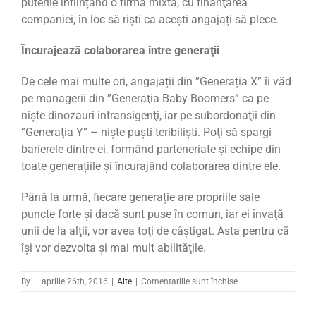
puterile înființând o firmă mixtă, cu finanţarea
companiei, în loc să rişti ca acești angajați să plece.
Încurajează
colaborarea
între generaţii
De cele mai multe ori, angajații din ”Generația X” îi văd
pe managerii din ”Generaţia Baby Boomers” ca pe
nişte dinozauri intransigenţi, iar pe subordonaţii din
”Generaţia Y” – nişte puşti teribilişti. Poţi să spargi
barierele dintre ei, formând parteneriate şi echipe din
toate generațiile și încurajând colaborarea dintre ele.
Până la urmă, fiecare generație are propriile sale
puncte forte şi dacă sunt puse în comun, iar ei învaţă
unii de la alţii, vor avea toţi de câştigat. Asta pentru că
își vor dezvolta și mai mult abilităţile.
pentru
By
|
aprilie 26th, 2016
|
Alte
|
Comentariile sunt închise
”Generația
X”