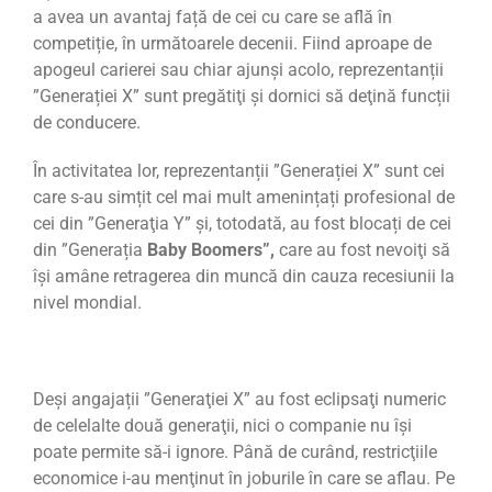
a avea un avantaj față de cei cu care se află în
competiție, în următoarele decenii. Fiind aproape de
apogeul carierei sau chiar ajunşi acolo, reprezentanții
”Generației X” sunt pregătiţi şi dornici să deţină funcții
de conducere.
În activitatea lor, reprezentanții ”Generației X” sunt cei
care s-au simțit cel mai mult amenințați profesional de
cei din ”Generaţia Y” şi, totodată, au fost blocați de cei
din ”Generația
Baby Boomers”,
care au fost nevoiţi să
îşi amâne retragerea din muncă din cauza recesiunii la
nivel mondial.
Deşi angajații ”Generaţiei X” au fost eclipsaţi numeric
de celelalte două generaţii, nici o companie nu îşi
poate permite să-i ignore. Până de curând, restricţiile
economice i-au menţinut în joburile în care se aflau. Pe