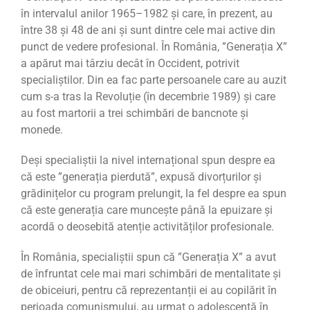
în intervalul anilor 1965–1982 și care, în prezent, au
între 38 și 48 de ani și sunt dintre cele mai active din
punct de vedere profesional.
Î
n România, ”Generația X”
a apărut mai târziu decât în Occident, potrivit
specialiștilor. Din ea fac parte persoanele care au
auzit
cum s-a tras la Revoluție (în decembrie 1989) și care
au fost martorii a trei schimbări de bancnote și
monede
.
Deși specialiștii la nivel internațional spun despre ea
că este ”generația pierdută”, expusă divorțurilor și
grădinițelor cu program prelungit, la fel despre ea spun
că este generația care muncește până la epuizare și
acordă o deosebită atenție activităților profesionale.
În România, specialiștii spun că ”Generația X” a avut
de înfruntat cele mai mari schimbări de mentalitate și
de obiceiuri, pentru că reprezentanții ei au copilărit în
perioada comunismului, au urmat o adolescență în