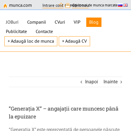
munca.com
nu aveți locuri de munca marcate
Intrare cont
Cont nou
JOBuri
Companii
CVuri
VIP
Blog
Publicitate
Contacte
+ Adaugă loc de munca
+ Adaugă CV
Skip
to
content
Inapoi
Inainte
”Generația X” – angajații care muncesc până
la epuizare
”Generaţia X”
este reprezentată de persoanele născute