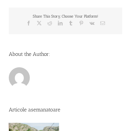
–
angajații
care
Share This Story, Choose Your Platform!
muncesc
până
Facebook
X
Reddit
LinkedIn
Tumblr
Pinterest
Vk
Email
la
epuizare
About the Author:
Articole asemanatoare