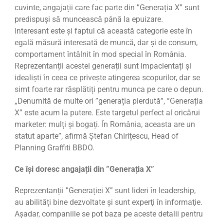
cuvinte, angajații care fac parte din ”Generația X” sunt
predispuși să muncească până la epuizare.
Interesant este și faptul că această categorie este în
egală măsură interesată de muncă, dar și de consum,
comportament întâlnit în mod special în România.
Reprezentanții acestei generații sunt impacientați și
idealiști în ceea ce privește atingerea scopurilor, dar se
simt foarte rar răsplătiți pentru munca pe care o depun.
„Denumită de multe ori ”generația pierdută”, ”Generația
X” este acum la putere. Este targetul perfect al oricărui
marketer: mulți și bogați. În România, aceasta are un
statut aparte”, afirmă Ștefan Chirițescu, Head of
Planning Graffiti BBDO.
Ce își doresc angajații din ”Generația X”
Reprezentanții ”Generației X” sunt lideri în leadership,
au abilități bine dezvoltate şi sunt experţi în informaţie.
Așadar, companiile se pot baza pe aceste detalii pentru