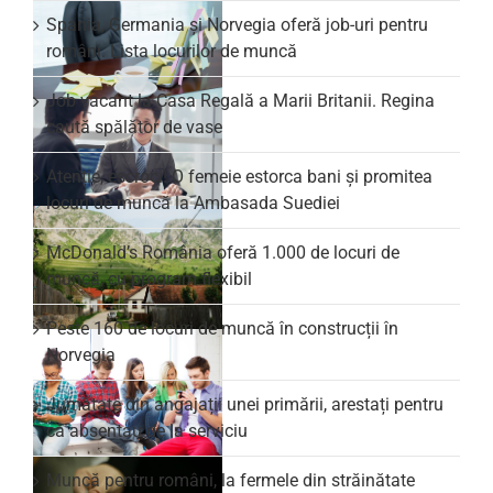
Spania, Germania și Norvegia oferă job-uri pentru
români. Lista locurilor de muncă
Job vacant la Casa Regală a Marii Britanii. Regina
caută spălător de vase
Atenție, escroci! O femeie estorca bani și promitea
locuri de muncă la Ambasada Suediei
McDonald’s România oferă 1.000 de locuri de
muncă, cu program flexibil
Peste 160 de locuri de muncă în construcții în
Norvegia
Jumătate din angajații unei primării, arestați pentru
că absentau de la serviciu
Muncă pentru români, la fermele din străinătate