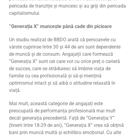
perioada de tranziție și muncesc și au griji din perioada
capitalismului.
”Generația X” muncește până cade din picioare
Un studiu realizat de BBDO arată că persoanele cu
vârste cuprinse între 30 și 44 de ani sunt dependente
de muncă și de consum. Angajații care formează
”Generația X” sunt cei care vor cu orice preț o carieră
de succes, care se străduiesc să îmbine viața de
familie cu cea profesională și să-și mențină
optimismul intact și să aibă o atitudine relaxată în
viață.
Mai mult, această categorie de angajați este
preocupată de performanța profesională mai mult
decât generația precedentă. Față de ”Generația Y”
(tinerii între 18-29 de ani), ”Generația X” vrea să obțină
bani prin muncă multă și echilibru emoțional. Cu alte