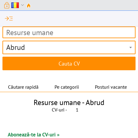
lock
expand_more
read_more
Abrud
Căutare rapidă
Pe categorii
Posturi vacante
Resurse umane -
Abrud
CV-uri -
1
Abonează-te la CV-uri »