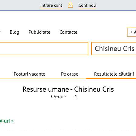
Intrare cont
Cont nou
P
Blog
Publicitate
Contacte
+ 
Chisineu Cris
Posturi vacante
Pe orașe
Rezultatele căutării
Resurse umane -
Chisineu Cris
CV-uri -
1
V-uri »