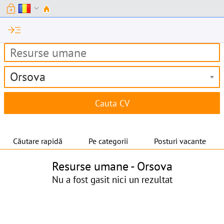
lock
expand_more
read_more
Orsova
Căutare rapidă
Pe categorii
Posturi vacante
Resurse umane -
Orsova
Nu a fost gasit nici un rezultat