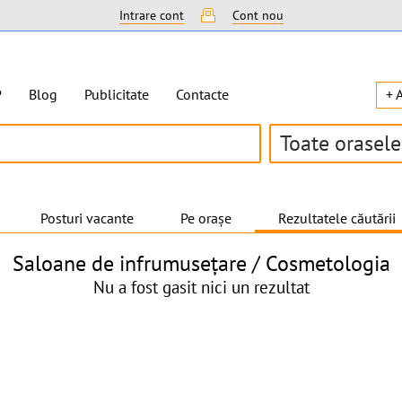
Intrare cont
Cont nou
P
Blog
Publicitate
Contacte
+ 
Toate orasele
Posturi vacante
Pe orașe
Rezultatele căutării
Saloane de infrumusețare / Cosmetologia
Nu a fost gasit nici un rezultat