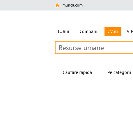
munca.com
JOBuri
Companii
CVuri
VI
Căutare rapidă
Pe categorii