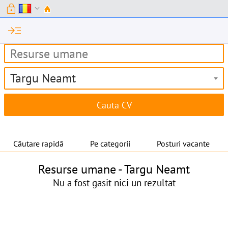
lock
expand_more
read_more
Targu Neamt
Căutare rapidă
Pe categorii
Posturi vacante
Resurse umane -
Targu Neamt
Nu a fost gasit nici un rezultat