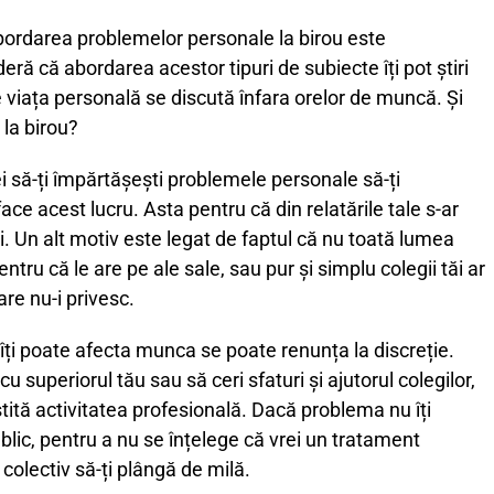
 abordarea problemelor personale la birou este
ă că abordarea acestor tipuri de subiecte îți pot știri
 de viața personală se discută înfara orelor de muncă. Și
 la birou?
i să-ți împărtășești problemele personale să-ți
face acest lucru. Asta pentru că din relatările tale s-ar
i. Un alt motiv este legat de faptul că nu toată lumea
ntru că le are pe ale sale, sau pur și simplu colegii tăi ar
are nu-i privesc.
îți poate afecta munca se poate renunța la discreție.
u superiorul tău sau să ceri sfaturi și ajutorul colegilor,
iștită activitatea profesională.
Dacă problema nu îți
blic, pentru a nu se înțelege că vrei un tratament
 colectiv să-ți plângă de milă.