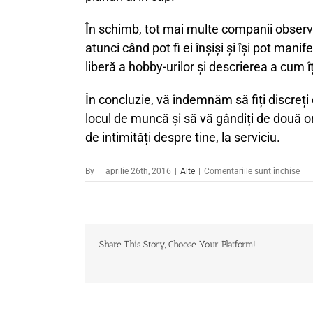
În schimb, t
ot mai multe companii observă 
atunci când pot fi ei înșiși și își pot man
liberă a hobby-urilor și descrierea a cum î
În concluzie, vă îndemnăm să fiți discreț
locul de muncă și să vă gândiți de două ori
de intimități despre tine, la serviciu.
pen
By
|
aprilie 26th, 2016
|
Alte
|
Comentariile sunt închise
Ce
est
rec
SĂ
SPU
Share This Story, Choose Your Platform!
și
ce
NU
la
loc
de