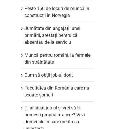
Peste 160 de locuri de muncă în
construcții în Norvegia
Jumătate din angajații unei
primării, arestați pentru că
absentau de la serviciu
Muncă pentru români, la fermele
din străinătate
Cum să obții job-ul dorit
Facultatea din România care nu
scoate şomeri
il
Ți-ai lăsat job-ul și vrei să-ți
pornești propria afacere? Vezi
domeniile în care merită să
investești