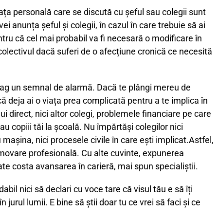
iața personală care se discută cu șeful sau colegii sunt
vei anunța șeful și colegii, în cazul în care trebuie să ai
ntru că cel mai probabil va fi necesară o modificare în
olectivul dacă suferi de o afecțiune cronică ce necesită
e trag un semnal de alarmă. Dacă te plângi mereu de
ă deja ai o viața prea complicată pentru a te implica în
ui direct, nici altor colegi, problemele financiare pe care
au copiii tăi la școală. Nu împărtăși colegilor nici
u mașina, nici procesele civile în care ești implicat.
Astfel,
promovare profesională. Cu alte cuvinte, expunerea
e costa avansarea în carieră, mai spun specialiștii.
il nici să declari cu voce tare că visul tău e să îți
în jurul lumii.
E bine să știi doar tu ce vrei să faci și ce