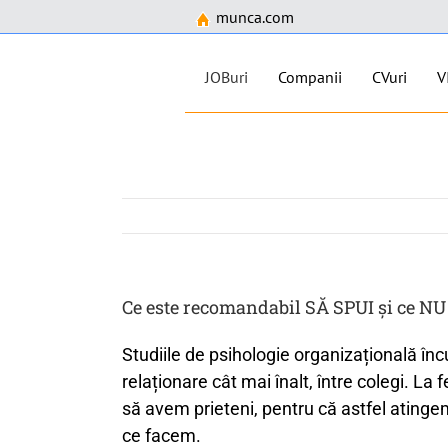
munca.com
JOBuri
Companii
CVuri
V
Skip
to
content
Ce este recomandabil SĂ SPUI și ce NU
Studiile de psihologie organizațională înc
relaționare cât mai înalt, între colegi. La f
să avem prieteni, pentru că astfel ating
ce facem.