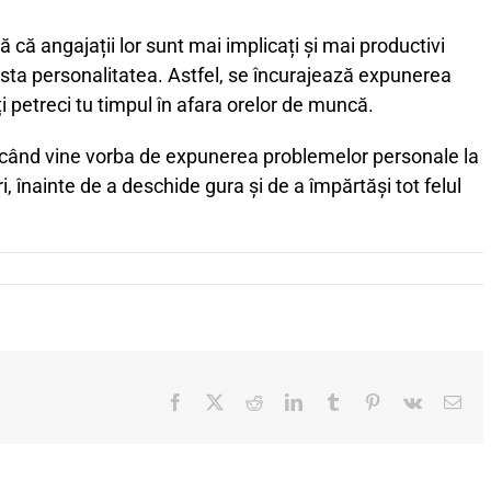
că angajații lor sunt mai implicați și mai productivi
ifesta personalitatea. Astfel, se încurajează expunerea
ți petreci tu timpul în afara orelor de muncă.
i când vine vorba de expunerea problemelor personale la
, înainte de a deschide gura și de a împărtăși tot felul
tru
e
omandabil
I
Facebook
X
Reddit
LinkedIn
Tumblr
Pinterest
Vk
Ema
ul