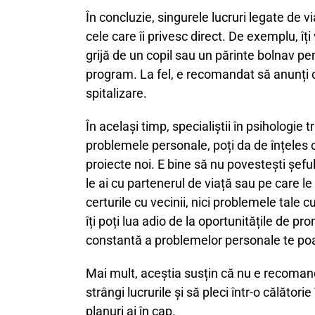
În concluzie, singurele lucruri legate de v
cele care îi privesc direct. De exemplu, îți 
grijă de un copil sau un părinte bolnav pe
program. La fel, e recomandat să anunți c
spitalizare.
În același timp, specialiștii în psihologi
problemele personale, poți da de înțeles c
proiecte noi.
E bine să nu povestești șeful
le ai cu partenerul de viață sau pe care le 
certurile cu vecinii, nici problemele tale c
îți poți lua adio de la oportunitățile de 
constantă a problemelor personale te poat
Mai mult, aceștia susțin că nu e recomandab
strângi lucrurile și să pleci într-o călătorie 
planuri ai în cap.