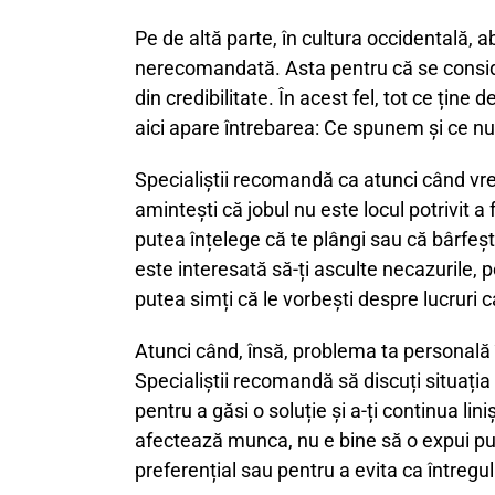
Pe de altă parte, în cultura occidentală,
nerecomandată. Asta pentru că se consider
din credibilitate. În acest fel, tot ce ține
aici apare întrebarea: Ce spunem și ce nu
Specialiștii recomandă ca atunci când vre
amintești că jobul nu este locul potrivit a 
putea înțelege că te plângi sau că bârfeșt
este interesată să-ți asculte necazurile, pe
putea simți că le vorbești despre lucruri c
Atunci când, însă, problema ta personală 
Specialiștii recomandă să discuți situația c
pentru a găsi o soluție și a-ți continua lin
afectează munca, nu e
bine să o expui pu
preferențial sau pentru a evita ca întregul