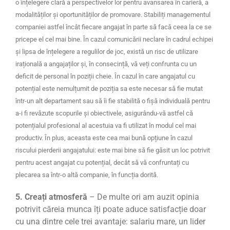
o înțelegere clară a perspectivelor lor pentru avansarea în carieră, a
modalităților și oportunităților de promovare.
Stabiliți managementul
companiei astfel încât fiecare angajat în parte să facă ceea la ce se
pricepe el cel mai bine.
În cazul comunicării neclare în cadrul echipei
și lipsa de înțelegere a regulilor de joc, există un risc de utilizare
irațională a angajaților și, în consecință, vă veți confrunta cu un
deficit de personal în poziții cheie.
În cazul în care angajatul cu
potențial este nemulțumit de poziția sa este necesar să fie mutat
într-un alt departament sau să îi fie stabilită o fișă individuală pentru
a-i fi revăzute scopurile și obiectivele, asigurându-vă astfel că
potențialul profesional al acestuia va fi utilizat în modul cel mai
productiv.
În plus, aceasta este cea mai bună opțiune în cazul
riscului pierderii angajatului: este mai bine să fie găsit un loc potrivit
pentru acest angajat cu potențial, decât să vă confruntați cu
plecarea sa într-o altă companie, în funcția dorită.
5. Creați atmosferă
– De multe ori am auzit opinia
potrivit căreia munca îți poate aduce satisfacție doar
cu una dintre cele trei avantaje: salariu mare, un lider