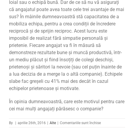
loial sau o echipă bună.
Dar de ce să nu vă asigurați
că angajatul poate avea toate cele trei avantaje de mai
sus?
În mâinile dumneavoastră stă capacitatea de a
mobiliza echipa, pentru a crea condiții de încredere
reciprocă și de sprijin reciproc. Acest lucru este
imposibil de realizat fără simpatie personală și
prietenie.
Fiecare angajat va fi în măsură să
demonstreze rezultate bune și muncă productivă, într-
un mediu plăcut și fiind însoțiți de colegi deschiși,
prietenoși și săritori la nevoie (sau cel puțin înainte de
a lua decizia de a merge la o altă companie). Echipele
slabe fac greșeli cu 41% mai des decât în cazul
echipelor prietenoase și motivate.
În opinia dumneavoastră, care este motivul pentru care
cei mai mulți angajați părăsesc o companie?
pentru
By
|
aprilie 26th, 2016
|
Alte
|
Comentariile sunt închise
Cinci
modalități