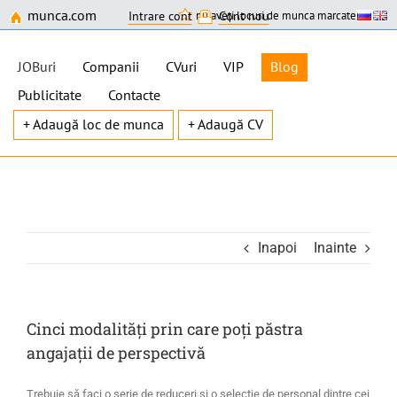
munca.com
nu aveți locuri de munca marcate
Intrare cont
Cont nou
JOBuri
Companii
CVuri
VIP
Blog
Publicitate
Contacte
+ Adaugă loc de munca
+ Adaugă CV
Skip
to
content
Inapoi
Inainte
Cinci modalități prin care poți păstra
angajații de perspectivă
Trebuie să faci o serie de reduceri și o selecție de personal dintre cei