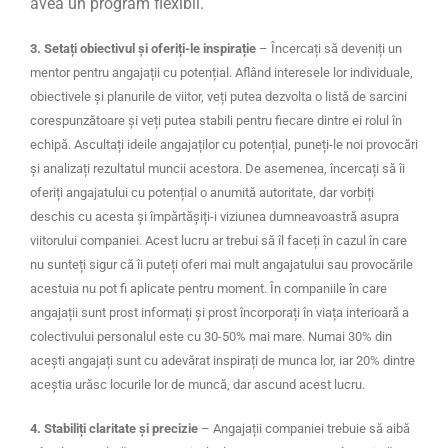
avea un program flexibil.
3. Setați obiectivul și oferiți-le inspirație
– Încercați să deveniți un
mentor pentru angajații cu potențial.
Aflând interesele lor individuale,
obiectivele și planurile de viitor, veți putea dezvolta o listă de sarcini
corespunzătoare și veți putea stabili pentru fiecare dintre ei rolul în
echipă
.
Ascultați ideile angajaților cu potențial, puneți-le noi provocări
și analizați rezultatul muncii acestora. De asemenea, încercați să îi
oferiți angajatului cu potențial o anumită autoritate, dar vorbiți
deschis cu acesta și împărtășiți-i viziunea dumneavoastră asupra
viitorului companiei. Acest lucru ar trebui să îl faceți în cazul în care
nu sunteți sigur că îi puteți oferi mai mult angajatului sau provocările
acestuia nu pot fi aplicate pentru moment. În companiile în care
angajații sunt prost informați și prost încorporați în viața interioară a
colectivului personalul este cu 30-50% mai mare.
Numai 30% din
acești angajați sunt cu adevărat inspirați de munca lor, iar 20% dintre
aceștia urăsc locurile lor de muncă, dar ascund acest lucru.
4. Stabiliți claritate și precizie
– Angajații companiei trebuie să aibă