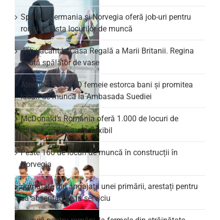
Spania, Germania și Norvegia oferă job-uri pentru
români. Lista locurilor de muncă
Job vacant la Casa Regală a Marii Britanii. Regina
caută spălător de vase
Atenție, escroci! O femeie estorca bani și promitea
locuri de muncă la Ambasada Suediei
McDonald’s România oferă 1.000 de locuri de
muncă, cu program flexibil
Peste 160 de locuri de muncă în construcții în
Norvegia
Jumătate din angajații unei primării, arestați pentru
că absentau de la serviciu