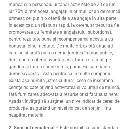
muncă și a personalului tânăr activ este de 28 de luni,
iar 75% dintre acești angajați în primul lor an de muncă
primesc cel puțin o ofertă de a se angaja în altă parte.
În acest caz, un răspuns rapid, la cerere, ar trebui să fie
promovarea cu fermitate a angajatului subordonat,
pentru rezultate bune și recompensarea acestuia cu
bonusuri bine meritate.
De multe ori, există angajați
care nu-și arată mereu nemulțumirea în mod public,
dar la prima ofertă avantajoasă, fără a sta mult pe
gânduri și fără a spune nimic, părăsesc compania
dumneavoastră.
Asta pentru că în multe companii
există așa-numita „stres-cultură”, ceea ce înseamnă
cerințe ridicate privind activitatea și volumul de muncă,
fără furnizarea adecvată a resurselor și fără susținere.
Așadar, învățați să susțineți un nivel ridicat de cereri de
producție, asigurând un nivel ridicat de sprijin – nu
neapărat material.
2. Sprijinul nematerial
– Este posibil să sune standard