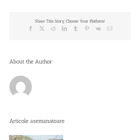
prin
care
poți
Share This Story, Choose Your Platform!
păstra
angajații
Facebook
X
Reddit
LinkedIn
Tumblr
Pinterest
Vk
Email
de
perspectivă
About the Author:
Articole asemanatoare