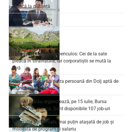
Muncă la distanță
Muncă la domiciliu
Articole recente
Fenomen migrațional periculos: Cei de la sate
pleacă în străinătate, iar corporatiștii se mută la
țară
Statistici: Fiecare a patra persoană din Dolj aptă de
muncă nu are un job
AJOFM Buzău organizează, pe 15 iulie, Bursa
locurilor de muncă. Sunt disponibile 107 job-uri
Generația Millennials, mai puțin atașată de job și
motivată de program și salariu