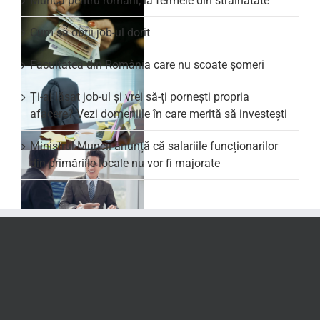
Muncă pentru români, la fermele din străinătate
Cum să obții job-ul dorit
Facultatea din România care nu scoate şomeri
Ți-ai lăsat job-ul și vrei să-ți pornești propria
afacere? Vezi domeniile în care merită să investești
Ministrul Muncii anunță că salariile funcționarilor
din primăriile locale nu vor fi majorate