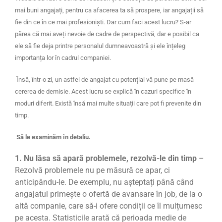
mai buni angajați, pentru ca afacerea ta să prospere, iar angajații să
fie din ce în ce mai profesioniști. Dar cum faci acest lucru? S-ar
părea că mai aveți nevoie de cadre de perspectivă, dar e posibil ca
ele să fie deja printre personalul dumneavoastră și ele înțeleg
importanța lor în cadrul companiei.
Însă, într-o zi, un astfel de angajat cu potențial vă pune pe masă
cererea de demisie. Acest lucru se explică în cazuri specifice în
moduri diferit. Există însă mai multe situații care pot fi prevenite din
timp.
Să le examinăm în detaliu.
1. Nu lăsa
să apară problemele, rezolvă-le din timp
–
Rezolvă problemele nu pe măsură ce apar, ci
anticipându-le. De exemplu, nu așteptați până când
angajatul primește o ofertă de avansare în job, de la o
altă companie, care să-i ofere condiții ce îl mulțumesc
pe acesta.
Statisticile arată că perioada medie de