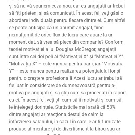
și să nu vă spunem ceva nou, dar cu angajații ar trebui
să fiți prieteni și să comunicați. În acest fel, veți găsi o
abordare individuală pentru fiecare dintre ei.
Cum altfel
se poate anticipa că un anumit angajat, fiind
nemulțumit de orice flux de lucru care apare la un
moment dat, să vrea să plece din companie?
Conform
teoriei motivației a lui Douglas McGregor, angajații
sunt între cei doi poli ai ”Motivației X” și ”Motivației Y”.
”Motivația X” – este munca pentru bani, iar ”Motivația
Y” – este munca pentru realizarea potențialului lor și
pentru o creștere profesională.
Acest lucru ar trebui să
fie luat în considerare de dumneavoastră pentru a-i
motiva pe angajați și să știți cum să procedați în raport
cu ei. În acest fel, veți ști cum să îi motivați și cum să
le înțelegeți dorințele. Statisticile mai arată că 53%
dintre angajați ar reacționa destul de calm la
întârzierea salariului, în cazul în care le-ar fi furnizate
produse alimentare și de divertisment la birou sau ar