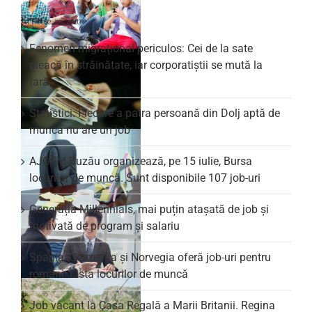
Articole recente
Fenomen migrațional periculos: Cei de la sate
pleacă în străinătate, iar corporatiștii se mută la
țară
Statistici: Fiecare a patra persoană din Dolj aptă de
muncă nu are un job
AJOFM Buzău organizează, pe 15 iulie, Bursa
locurilor de muncă. Sunt disponibile 107 job-uri
Generația Millennials, mai puțin atașată de job și
motivată de program și salariu
Spania, Germania și Norvegia oferă job-uri pentru
români. Lista locurilor de muncă
Job vacant la Casa Regală a Marii Britanii. Regina