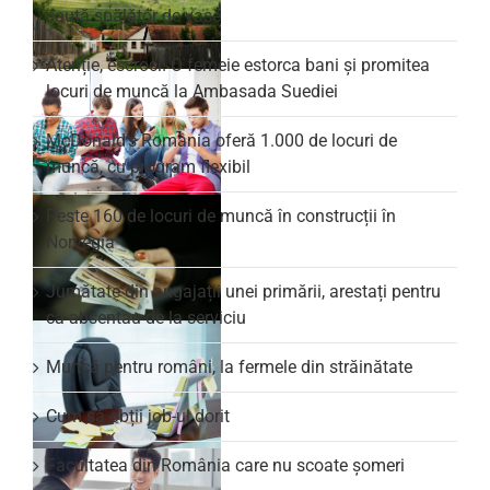
caută spălător de vase
Atenție, escroci! O femeie estorca bani și promitea
locuri de muncă la Ambasada Suediei
McDonald’s România oferă 1.000 de locuri de
muncă, cu program flexibil
Peste 160 de locuri de muncă în construcții în
Norvegia
Jumătate din angajații unei primării, arestați pentru
că absentau de la serviciu
Muncă pentru români, la fermele din străinătate
Cum să obții job-ul dorit
Facultatea din România care nu scoate şomeri