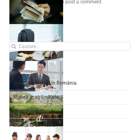
You must be
logged in
to post a comment.
Search
for:
Categorii
Locuri de muncă în România
Muncă în străinătate
Muncă la distanță
Muncă la domiciliu