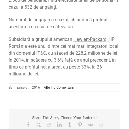
2.363 de persoane, fiind efectuate tăieri de personal în
cazul a 532 de angajați.
Numărul de angajați a scăzut, chiar dacă profitul
acestora a crescut de câteva ori.
Subsidiară a grupului american
Hewlett-Packard,
HP
România este unul dintre cei mai mari integratori locali
din domeniul IT&C, cu afaceri de 228,2 milioane de lei
în 2014, în scădere cu 3,6% față de anul precedent, în
timp ce profitul net a urcat cu peste 33%, la 26
milioane de lei.
By
|
iunie 6th, 2016
|
Alte
|
0 Comentarii
Share This Story, Choose Your Platform!
Facebook
X
Reddit
LinkedIn
Tumblr
Pinterest
Vk
Email