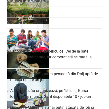
Muncă în străinătate
Muncă la distanță
Muncă la domiciliu
Articole recente
Fenomen migrațional periculos: Cei de la sate
pleacă în străinătate, iar corporatiștii se mută la
țară
Statistici: Fiecare a patra persoană din Dolj aptă de
muncă nu are un job
AJOFM Buzău organizează, pe 15 iulie, Bursa
locurilor de muncă. Sunt disponibile 107 job-uri
Generația Millennials, mai puțin atașată de job și