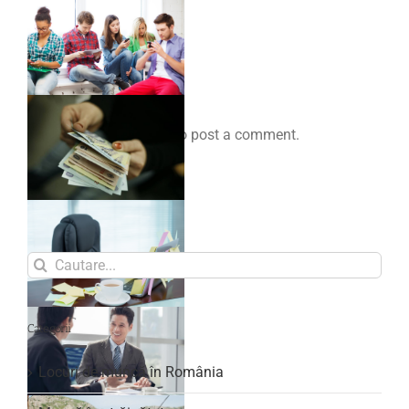
Comenteaza
You must be
logged in
to post a comment.
Search
for:
Categorii
Locuri de muncă în România