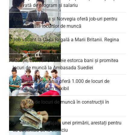
motivată de program și salariu
Spania, Germania și Norvegia oferă job-uri pentru
români. Lista locurilor de muncă
Job vacant la Casa Regală a Marii Britanii. Regina
caută spălător de vase
Atenție, escroci! O femeie estorca bani și promitea
locuri de muncă la Ambasada Suediei
McDonald’s România oferă 1.000 de locuri de
muncă, cu program flexibil
Peste 160 de locuri de muncă în construcții în
Norvegia
Jumătate din angajații unei primării, arestați pentru
că absentau de la serviciu