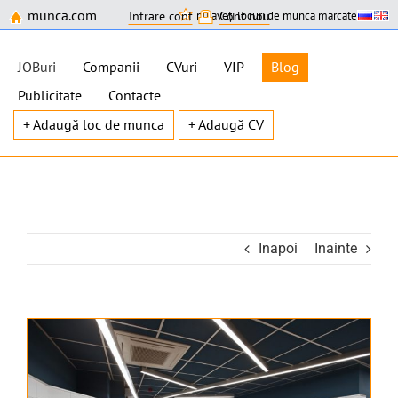
munca.com
nu aveți locuri de munca marcate
Intrare cont
Cont nou
JOBuri
Companii
CVuri
VIP
Blog
Publicitate
Contacte
+ Adaugă loc de munca
+ Adaugă CV
Skip
to
content
Inapoi
Inainte
View
Larger
Image