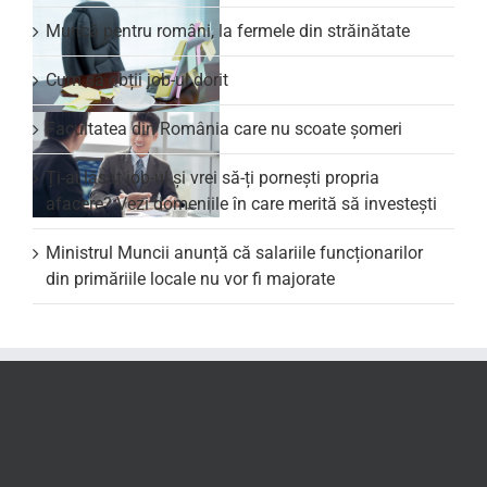
Muncă pentru români, la fermele din străinătate
Cum să obții job-ul dorit
Facultatea din România care nu scoate şomeri
Ți-ai lăsat job-ul și vrei să-ți pornești propria
afacere? Vezi domeniile în care merită să investești
Ministrul Muncii anunță că salariile funcționarilor
din primăriile locale nu vor fi majorate