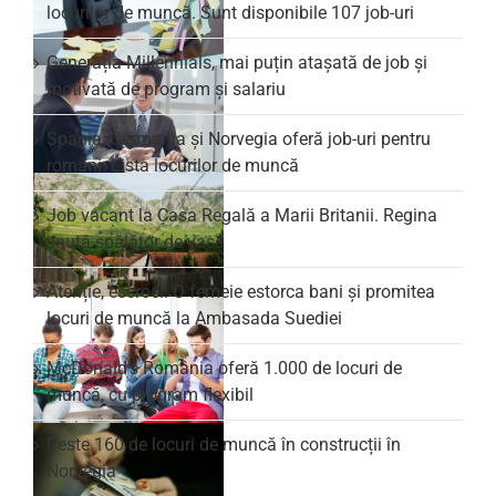
locurilor de muncă. Sunt disponibile 107 job-uri
Generația Millennials, mai puțin atașată de job și
motivată de program și salariu
Spania, Germania și Norvegia oferă job-uri pentru
români. Lista locurilor de muncă
Job vacant la Casa Regală a Marii Britanii. Regina
caută spălător de vase
Atenție, escroci! O femeie estorca bani și promitea
locuri de muncă la Ambasada Suediei
McDonald’s România oferă 1.000 de locuri de
muncă, cu program flexibil
Peste 160 de locuri de muncă în construcții în
Norvegia