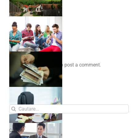
Comenteaza
You must be
logged in
to post a comment.
Search
for:
Categorii