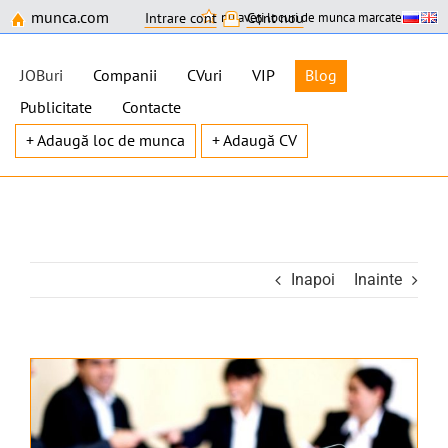
munca.com
nu aveți locuri de munca marcate
Intrare cont
Cont nou
JOBuri
Companii
CVuri
VIP
Blog
Publicitate
Contacte
+ Adaugă loc de munca
+ Adaugă CV
Skip
to
content
Inapoi
Inainte
View
Larger
Image