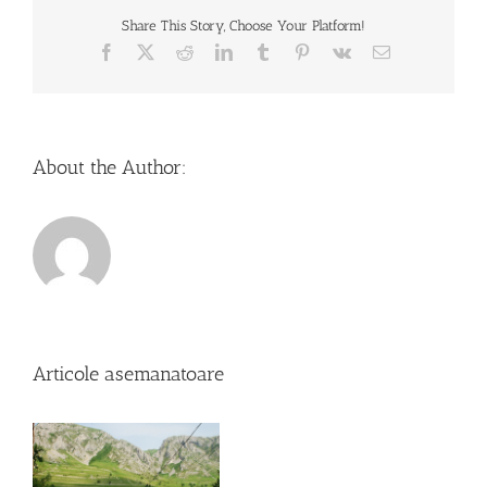
Share This Story, Choose Your Platform!
Facebook
X
Reddit
LinkedIn
Tumblr
Pinterest
Vk
Email
About the Author:
Articole asemanatoare