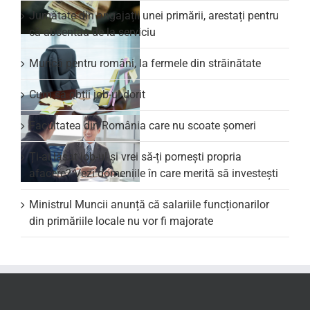
Jumătate din angajații unei primării, arestați pentru
că absentau de la serviciu
Muncă pentru români, la fermele din străinătate
Cum să obții job-ul dorit
Facultatea din România care nu scoate şomeri
Ți-ai lăsat job-ul și vrei să-ți pornești propria
afacere? Vezi domeniile în care merită să investești
Ministrul Muncii anunță că salariile funcționarilor
din primăriile locale nu vor fi majorate