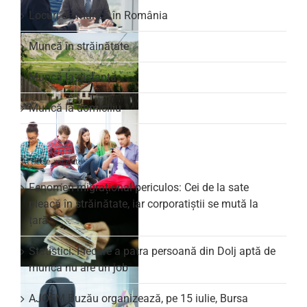
Locuri de muncă în România
Muncă în străinătate
Muncă la distanță
Muncă la domiciliu
Articole recente
Fenomen migrațional periculos: Cei de la sate
pleacă în străinătate, iar corporatiștii se mută la
țară
Statistici: Fiecare a patra persoană din Dolj aptă de
muncă nu are un job
AJOFM Buzău organizează, pe 15 iulie, Bursa