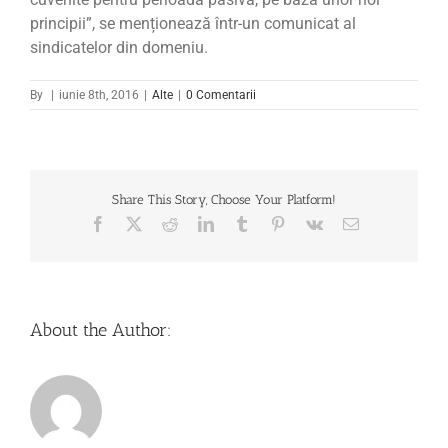
principii”, se menționează într-un comunicat al
sindicatelor din domeniu.
By
|
iunie 8th, 2016
|
Alte
|
0 Comentarii
Share This Story, Choose Your Platform!
Facebook
X
Reddit
LinkedIn
Tumblr
Pinterest
Vk
Email
About the Author: