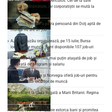
Fenomen migrațional periculos: Cei de la sate
pleacă în străinătate, iar corporatiștii se mută la
țară
Statistici: Fiecare a patra persoană din Dolj aptă de
muncă nu are un job
AJOFM Buzău organizează, pe 15 iulie, Bursa
locurilor de muncă. Sunt disponibile 107 job-uri
Generația Millennials, mai puțin atașată de job și
motivată de program și salariu
Spania, Germania și Norvegia oferă job-uri pentru
români. Lista locurilor de muncă
Job vacant la Casa Regală a Marii Britanii. Regina
caută spălător de vase
Atenție, escroci! O femeie estorca bani și promitea