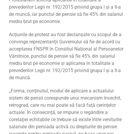
prevederilor Legii nr. 192/2015 privind grupa I şi a II-a
de muncă, iar punctul de pensie să fie 45% din salariul
mediu brut pe economie.
Acţiunile de protest au fost declanșate cu scopul de a
convinge reprezentanţii Guvernului să fie de acord cu
acceptarea FNSPR în Consiliul Naţional al Persoanelor
Vârstnice, punctul de pensie să fie 45% din salariul
mediu brut pe economie și aplicarea în totalitate a
prevederilor Legii nr. 192/2015 privind grupa I şi a II-a
de muncă.
„Forma, conţinutul, modul de aplicare a actualului
sistem de pensii corespunde unui mecanism învechit,
retrograd, care nu mai poate să facă faţă cerinţelor
actuale. În consecinţă, se impune o regândire a
corelaţiei echitabile ce trebuie să existe între veniturile
salariale din perioada activă cu drepturile de pensie
cuvenite pentru perioada pasivă, pe baza unor noi