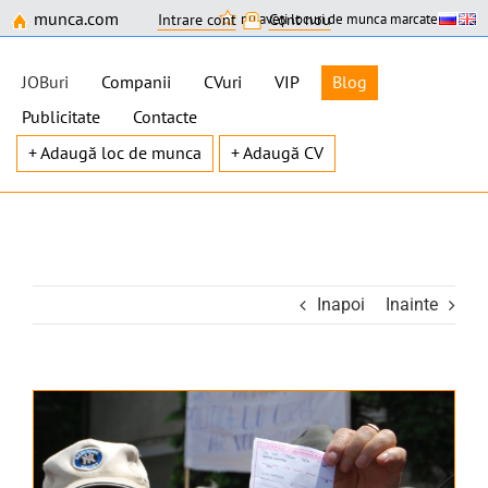
munca.com
nu aveți locuri de munca marcate
Intrare cont
Cont nou
JOBuri
Companii
CVuri
VIP
Blog
Publicitate
Contacte
+ Adaugă loc de munca
+ Adaugă CV
Skip
to
content
Inapoi
Inainte
View
Larger
Image