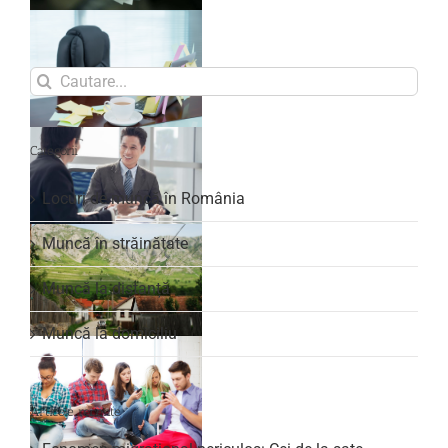
Search
for:
Categorii
Locuri de muncă în România
Muncă în străinătate
Muncă la distanță
Muncă la domiciliu
Articole recente