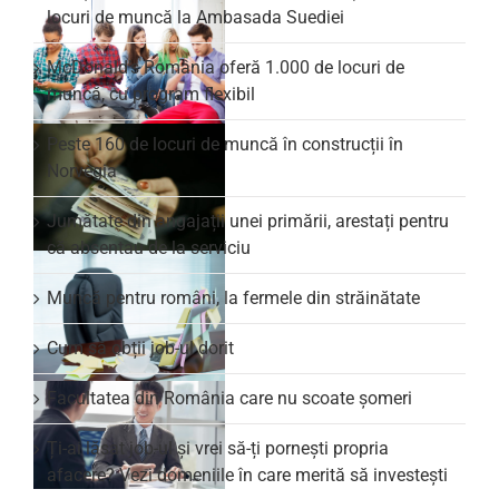
locuri de muncă la Ambasada Suediei
McDonald’s România oferă 1.000 de locuri de
muncă, cu program flexibil
Peste 160 de locuri de muncă în construcții în
Norvegia
Jumătate din angajații unei primării, arestați pentru
că absentau de la serviciu
Muncă pentru români, la fermele din străinătate
Cum să obții job-ul dorit
Facultatea din România care nu scoate şomeri
Ți-ai lăsat job-ul și vrei să-ți pornești propria
afacere? Vezi domeniile în care merită să investești