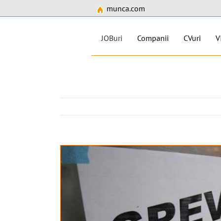
munca.com
JOBuri
Companii
CVuri
V
Skip
to
content
View
Larger
Image