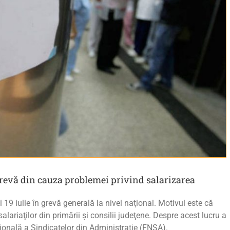
grevă din cauza problemei privind salarizarea
i 19 iulie în grevă generală la nivel naţional. Motivul este că
alariaţilor din primării şi consilii judeţene. Despre acest lucru a
ională a Sindicatelor din Administraţie (FNSA).