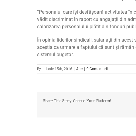
”Personalul care îşi desfăşoară activitatea în con
vădit discriminat în raport cu angajaţii din ad
salarizarea personalului plătit din fonduri pub
În opinia liderilor sindicali, salariaţii din acest
aceştia ca urmare a faptului că sunt şi rămân c
sistemul bugetar.
By
|
iunie 15th, 2016
|
Alte
|
0 Comentarii
Share This Story, Choose Your Platform!