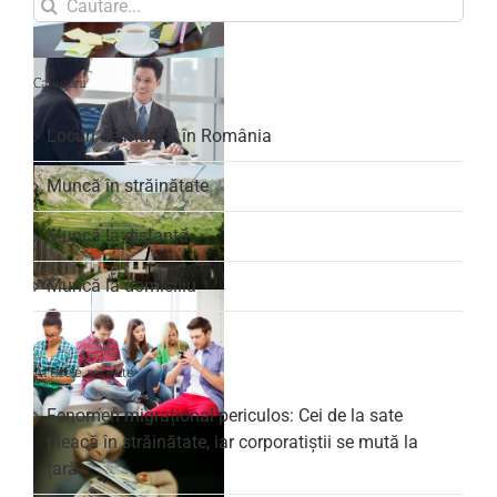
Search
for:
Categorii
Locuri de muncă în România
Muncă în străinătate
Muncă la distanță
Muncă la domiciliu
Articole recente
Fenomen migrațional periculos: Cei de la sate
pleacă în străinătate, iar corporatiștii se mută la
țară