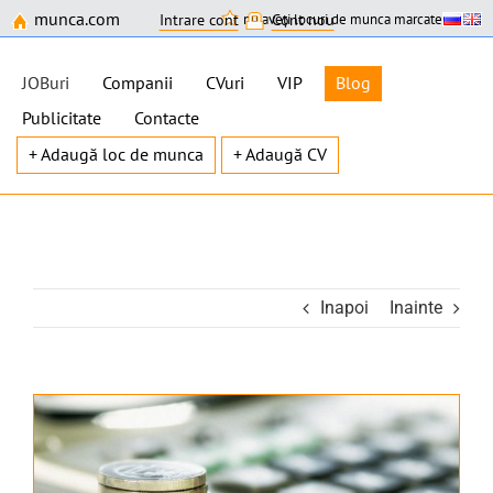
munca.com
nu aveți locuri de munca marcate
Intrare cont
Cont nou
JOBuri
Companii
CVuri
VIP
Blog
Publicitate
Contacte
+ Adaugă loc de munca
+ Adaugă CV
Skip
to
content
Inapoi
Inainte
View
Larger
Image