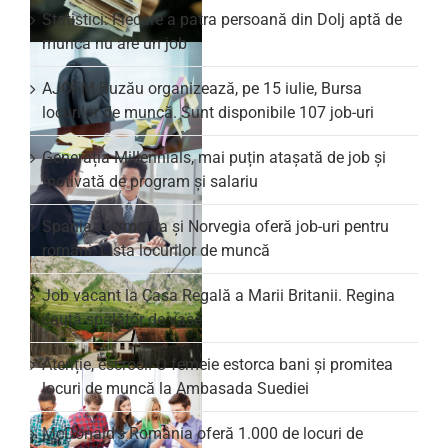
Statistici: Fiecare a patra persoană din Dolj aptă de
muncă nu are un job
AJOFM Buzău organizează, pe 15 iulie, Bursa
locurilor de muncă. Sunt disponibile 107 job-uri
Generația Millennials, mai puțin atașată de job și
motivată de program și salariu
Spania, Germania și Norvegia oferă job-uri pentru
români. Lista locurilor de muncă
Job vacant la Casa Regală a Marii Britanii. Regina
caută spălător de vase
Atenție, escroci! O femeie estorca bani și promitea
locuri de muncă la Ambasada Suediei
McDonald’s România oferă 1.000 de locuri de