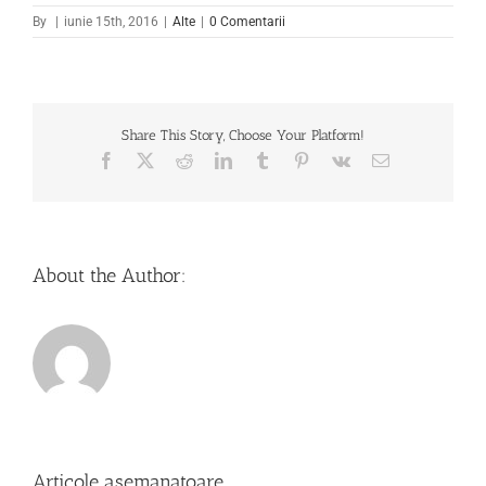
By
|
iunie 15th, 2016
|
Alte
|
0 Comentarii
Share This Story, Choose Your Platform!
Facebook
X
Reddit
LinkedIn
Tumblr
Pinterest
Vk
Email
About the Author:
Articole asemanatoare