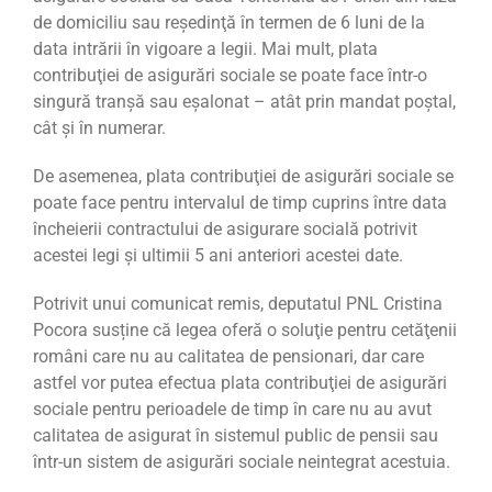
de domiciliu sau reşedinţă în termen de 6 luni de la
data intrării în vigoare a legii. Mai mult, plata
contribuţiei de asigurări sociale se poate face într-o
singură tranşă sau eşalonat – atât prin mandat poştal,
cât şi în numerar.
De asemenea, plata contribuţiei de asigurări sociale se
poate face pentru intervalul de timp cuprins între data
încheierii contractului de asigurare socială potrivit
acestei legi şi ultimii 5 ani anteriori acestei date.
Potrivit unui comunicat remis, deputatul PNL Cristina
Pocora susține că legea oferă o soluţie pentru cetăţenii
români care nu au calitatea de pensionari, dar care
astfel vor putea efectua plata contribuţiei de asigurări
sociale pentru perioadele de timp în care nu au avut
calitatea de asigurat în sistemul public de pensii sau
într-un sistem de asigurări sociale neintegrat acestuia.