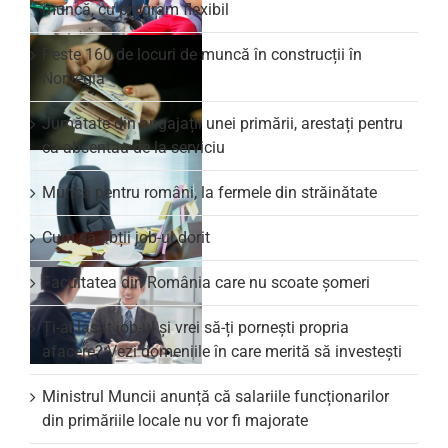
muncă, cu program flexibil
Peste 160 de locuri de muncă în construcții în
Norvegia
Jumătate din angajații unei primării, arestați pentru
că absentau de la serviciu
Muncă pentru români, la fermele din străinătate
Cum să obții job-ul dorit
Facultatea din România care nu scoate şomeri
Ți-ai lăsat job-ul și vrei să-ți pornești propria
afacere? Vezi domeniile în care merită să investești
Ministrul Muncii anunță că salariile funcționarilor
din primăriile locale nu vor fi majorate