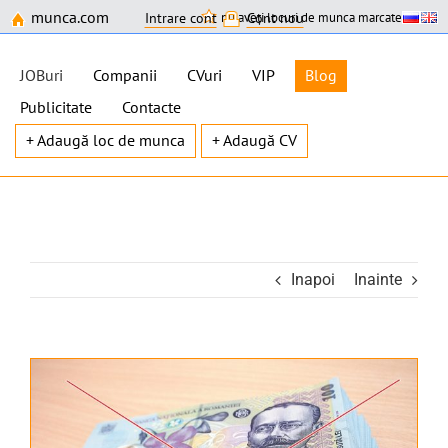
munca.com
nu aveți locuri de munca marcate
Intrare cont
Cont nou
JOBuri
Companii
CVuri
VIP
Blog
Publicitate
Contacte
+ Adaugă loc de munca
+ Adaugă CV
Skip
to
content
Inapoi
Inainte
View
Larger
Image