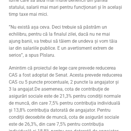
lume care să aibă mai multe beneficii din partea
statului, salarii mai mari pentru funcționari şi în acelaşi
timp taxe mai mici.
”Nu există aşa ceva. Deci trebuie să păstrăm un
echilibru, pentru că la finalul zilei, dacă nu ne mai
ajung banii, va trebui să tăiem de undeva şi vom tăia
iar din salariile publice. E un avertisment extrem de
serios”, a spus Pîslaru.
Amintim că proiectul de lege care prevede reducerea
CAS a fost adoptat de Senat. Acesta prevede reducerea
CAS cu 5 puncte procentuale, 2 puncte la angajator și
3 la angajat.De asemenea, cota de contribuţie de
asigurări sociale este de 21,3% pentru condiţii normale
de muncă, din care 7,5% pentru contribuţia individuală
şi 13,8% contribuţia datorată de angajator. Pentru
condiţii deosebite de muncă, cota de asigurări sociale
este de 26,3%, din care 7,5% pentru contribuţia