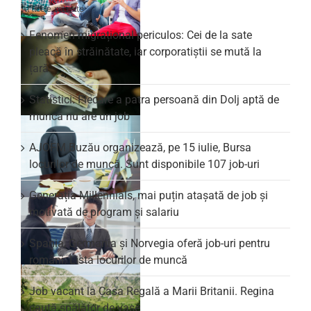
Articole recente
Fenomen migrațional periculos: Cei de la sate
pleacă în străinătate, iar corporatiștii se mută la
țară
Statistici: Fiecare a patra persoană din Dolj aptă de
muncă nu are un job
AJOFM Buzău organizează, pe 15 iulie, Bursa
locurilor de muncă. Sunt disponibile 107 job-uri
Generația Millennials, mai puțin atașată de job și
motivată de program și salariu
Spania, Germania și Norvegia oferă job-uri pentru
români. Lista locurilor de muncă
Job vacant la Casa Regală a Marii Britanii. Regina
caută spălător de vase