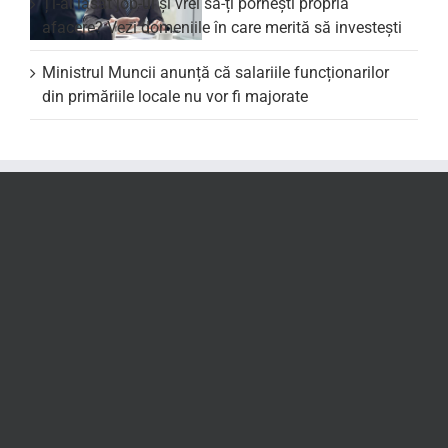
Ți-ai lăsat job-ul și vrei să-ți pornești propria
afacere? Vezi domeniile în care merită să investești
Ministrul Muncii anunță că salariile funcționarilor
din primăriile locale nu vor fi majorate