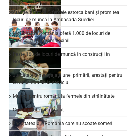
Atenție, escroci! O femeie estorca bani și promitea
locuri de muncă la Ambasada Suediei
McDonald’s România oferă 1.000 de locuri de
muncă, cu program flexibil
Peste 160 de locuri de muncă în construcții în
Norvegia
Jumătate din angajații unei primării, arestați pentru
că absentau de la serviciu
Muncă pentru români, la fermele din străinătate
Cum să obții job-ul dorit
Facultatea din România care nu scoate şomeri