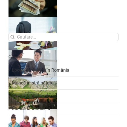
Search
for:
Categorii
Locuri de muncă în România
Muncă în străinătate
Muncă la distanță
Muncă la domiciliu