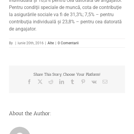
individuală şi 18,8% pentru cea datorată de angajator.
Pentru condiţii speciale de muncă, cota de contribuţie
la asigurările sociale va fi de 31,3%; 7,5% – pentru
contribuţia individuală şi 23,8% – pentru cea datorată
de angajator.
By
|
iunie 20th, 2016
|
Alte
|
0 Comentarii
Share This Story, Choose Your Platform!
Facebook
X
Reddit
LinkedIn
Tumblr
Pinterest
Vk
Email
About the Author: