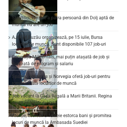
țară
Statistici: Fiecare a patra persoană din Dolj aptă de
muncă nu are un job
AJOFM Buzău organizează, pe 15 iulie, Bursa
locurilor de muncă. Sunt disponibile 107 job-uri
Generația Millennials, mai puțin atașată de job și
motivată de program și salariu
Spania, Germania și Norvegia oferă job-uri pentru
români. Lista locurilor de muncă
Job vacant la Casa Regală a Marii Britanii. Regina
caută spălător de vase
Atenție, escroci! O femeie estorca bani și promitea
locuri de muncă la Ambasada Suediei