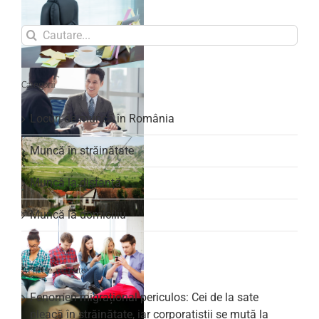
Search
for:
Categorii
Locuri de muncă în România
Muncă în străinătate
Muncă la distanță
Muncă la domiciliu
Articole recente
Fenomen migrațional periculos: Cei de la sate
pleacă în străinătate, iar corporatiștii se mută la