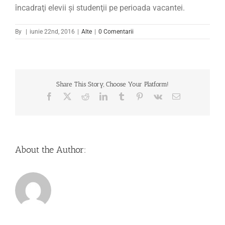
încadraţi elevii şi studenţii pe perioada vacantei.
By
|
iunie 22nd, 2016
|
Alte
|
0 Comentarii
Share This Story, Choose Your Platform!
Facebook
X
Reddit
LinkedIn
Tumblr
Pinterest
Vk
Email
About the Author: