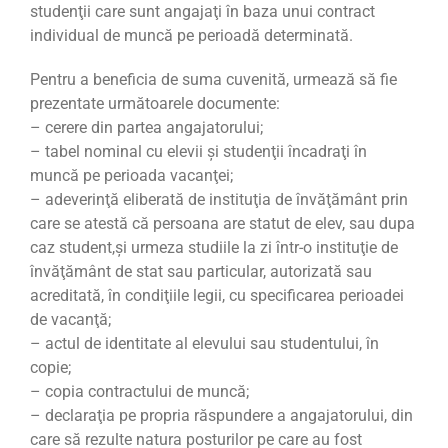
studenţii care sunt angajaţi în baza unui contract
individual de muncă pe perioadă determinată.
Pentru a beneficia de suma cuvenită, urmează să fie
prezentate următoarele documente:
– cerere din partea angajatorului;
– tabel nominal cu elevii şi studenţii încadraţi în
muncă pe perioada vacanţei;
– adeverinţă eliberată de instituţia de învăţământ prin
care se atestă că persoana are statut de elev, sau dupa
caz student,şi urmeza studiile la zi într-o instituţie de
învăţământ de stat sau particular, autorizată sau
acreditată, în condiţiile legii, cu specificarea perioadei
de vacanţă;
– actul de identitate al elevului sau studentului, în
copie;
– copia contractului de muncă;
– declaraţia pe propria răspundere a angajatorului, din
care să rezulte natura posturilor pe care au fost