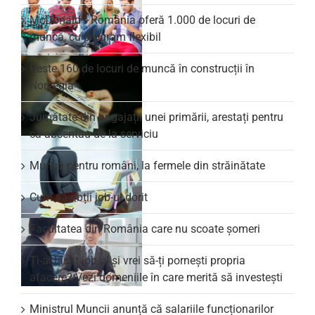
McDonald’s România oferă 1.000 de locuri de
muncă, cu program flexibil
Peste 160 de locuri de muncă în construcții în
Norvegia
Jumătate din angajații unei primării, arestați pentru
că absentau de la serviciu
Muncă pentru români, la fermele din străinătate
Cum să obții job-ul dorit
Facultatea din România care nu scoate şomeri
Ți-ai lăsat job-ul și vrei să-ți pornești propria
afacere? Vezi domeniile în care merită să investești
Ministrul Muncii anunță că salariile funcționarilor