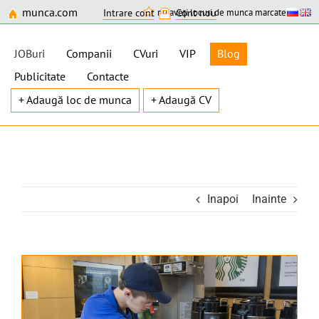
munca.com
nu aveți locuri de munca marcate
Intrare cont
Cont nou
JOBuri
Companii
CVuri
VIP
Blog
Publicitate
Contacte
+ Adaugă loc de munca
+ Adaugă CV
Skip
to
content
Inapoi
Inainte
View
Larger
Image