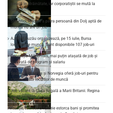
pleacă în străinătate, iar corporatiștii se mută la
țară
Statistici: Fiecare a patra persoană din Dolj aptă de
muncă nu are un job
AJOFM Buzău organizează, pe 15 iulie, Bursa
locurilor de muncă. Sunt disponibile 107 job-uri
Generația Millennials, mai puțin atașată de job și
motivată de program și salariu
Spania, Germania și Norvegia oferă job-uri pentru
români. Lista locurilor de muncă
Job vacant la Casa Regală a Marii Britanii. Regina
caută spălător de vase
Atenție, escroci! O femeie estorca bani și promitea