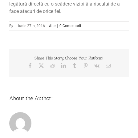
legătură directă cu o scădere vizibilă a riscului de a
face atacuri de orice fel.
By
|
iunie 27th, 2016
|
Alte
|
0 Comentarii
Share This Story, Choose Your Platform!
Facebook
X
Reddit
LinkedIn
Tumblr
Pinterest
Vk
Email
About the Author: