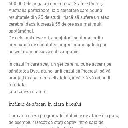
600.000 de angajați din Europa, Statele Unite și
Australia participanți la o cercetare care adună
rezultatele din 25 de studii, riscă să sufere un atac
cerebral dacă lucrează 55 de ore sau mai mult
saptămânal.
De cele mai dese ori, angajatorii sunt mai puțin
preocupați de sănătatea propriilor angajați și pun
accent doar pe succesul companiei.
În cazul în care aveți un șef care nu pune accent pe
sănătatea Dvs., atunci ar fi cazul să încercați să vă
aranjați în așa mod activitatea, încât să vă odihniți
totodată.
Iată câteva sfaturi:
Întâlniri de afaceri în afara biroului
Cum ar fi să vă programați întâlnirile de afaceri în parc,
de exemplu? Decât să stați captiv într-o sală de