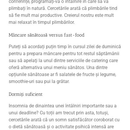
conferințe, programați-vă o întâlnire în care să vă
plimbați în natură. Cercetările arată că plimbările tind
să fie mult mai productive. Creierul nostru este mult
mai relaxat în timpul plimbărilor.
Mâncare sănătoasă versus fast-food
Puteți să acordați puțin timp în cursul zilei de duminică
pentru a prepara mâncare pentru tot restul săptămânii
sau să apelaţi la unul dintre serviciile de catering care
oferă alternativa unui meniu sănătos. Una dintre
opțiunile sănătoase ar fi salatele de fructe și legume,
smoothie-uri sau pui la grătar.
Dormiți suficient
Insomnia de dinaintea unei întâlniri importante sau a
unui deadline? Cu toții am trecut prin asta, totuși,
cercetările arată că un somn satisfăcător coroborat cu
o dietă sănătoasă și o activitate psihică intensă are