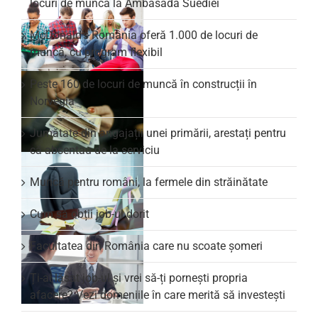
locuri de muncă la Ambasada Suediei
McDonald’s România oferă 1.000 de locuri de
muncă, cu program flexibil
Peste 160 de locuri de muncă în construcții în
Norvegia
Jumătate din angajații unei primării, arestați pentru
că absentau de la serviciu
Muncă pentru români, la fermele din străinătate
Cum să obții job-ul dorit
Facultatea din România care nu scoate şomeri
Ți-ai lăsat job-ul și vrei să-ți pornești propria
afacere? Vezi domeniile în care merită să investești