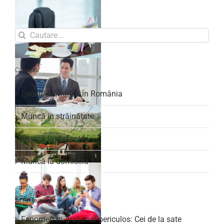
Search
for:
Categorii
Locuri de muncă în România
Muncă în străinătate
Muncă la distanță
Muncă la domiciliu
Articole recente
Fenomen migrațional periculos: Cei de la sate