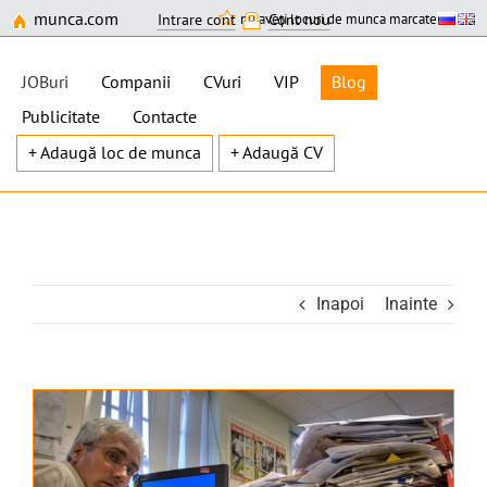
munca.com
nu aveți locuri de munca marcate
Intrare cont
Cont nou
JOBuri
Companii
CVuri
VIP
Blog
Publicitate
Contacte
+ Adaugă loc de munca
+ Adaugă CV
Skip
to
content
Inapoi
Inainte
View
Larger
Image