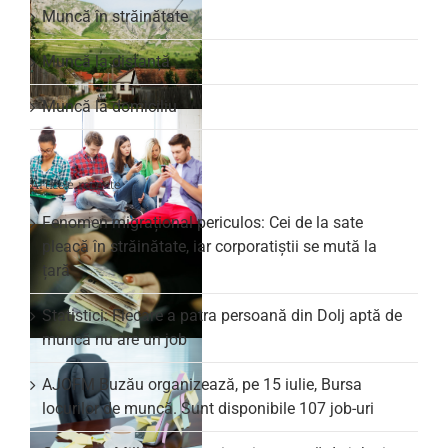
Muncă în străinătate
Muncă la distanță
Muncă la domiciliu
Articole recente
Fenomen migrațional periculos: Cei de la sate
pleacă în străinătate, iar corporatiștii se mută la
țară
Statistici: Fiecare a patra persoană din Dolj aptă de
muncă nu are un job
AJOFM Buzău organizează, pe 15 iulie, Bursa
locurilor de muncă. Sunt disponibile 107 job-uri