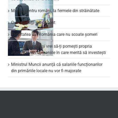
Muncă pentru români, la fermele din străinătate
Cum să obții job-ul dorit
Facultatea din România care nu scoate şomeri
Ți-ai lăsat job-ul și vrei să-ți pornești propria
afacere? Vezi domeniile în care merită să investești
Ministrul Muncii anunță că salariile funcționarilor
din primăriile locale nu vor fi majorate