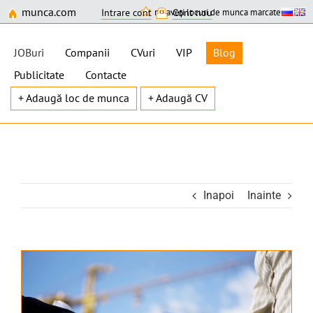
munca.com
nu aveți locuri de munca marcate
Intrare cont
Cont nou
JOBuri
Companii
CVuri
VIP
Blog
Publicitate
Contacte
+ Adaugă loc de munca
+ Adaugă CV
Skip
to
content
Inapoi
Inainte
View
Larger
Image