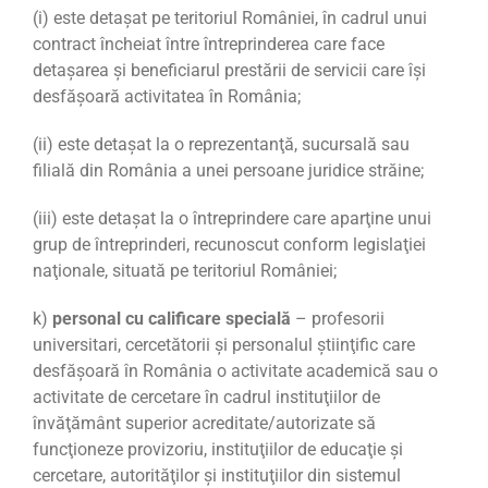
(i) este detaşat pe teritoriul României, în cadrul unui
contract încheiat între întreprinderea care face
detaşarea şi beneficiarul prestării de servicii care îşi
desfăşoară activitatea în România;
(ii) este detaşat la o reprezentanţă, sucursală sau
filială din România a unei persoane juridice străine;
(iii) este detaşat la o întreprindere care aparţine unui
grup de întreprinderi, recunoscut conform legislaţiei
naţionale, situată pe teritoriul României;
k)
personal cu calificare specială
– profesorii
universitari, cercetătorii şi personalul ştiinţific care
desfăşoară în România o activitate academică sau o
activitate de cercetare în cadrul instituţiilor de
învăţământ superior acreditate/autorizate să
funcţioneze provizoriu, instituţiilor de educaţie şi
cercetare, autorităţilor şi instituţiilor din sistemul