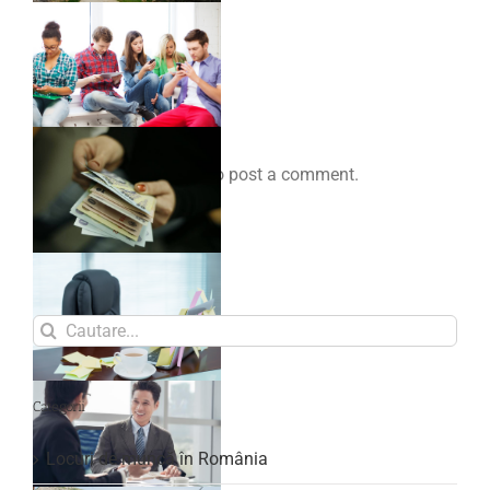
Comenteaza
You must be
logged in
to post a comment.
Search
for:
Categorii
Locuri de muncă în România