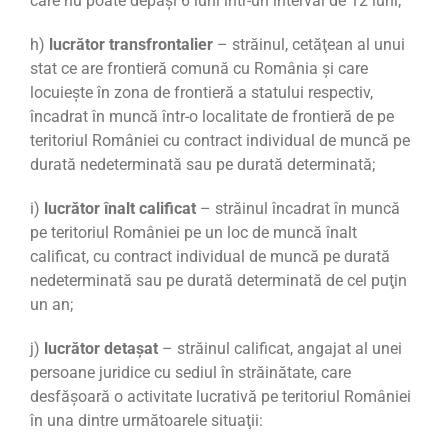
care nu poate depăşi 6 luni într-un interval de 12 luni;
h)
lucrător transfrontalier
– străinul, cetăţean al unui
stat ce are frontieră comună cu România şi care
locuieşte în zona de frontieră a statului respectiv,
încadrat în muncă într-o localitate de frontieră de pe
teritoriul României cu contract individual de muncă pe
durată nedeterminată sau pe durată determinată;
i)
lucrător înalt calificat
– străinul încadrat în muncă
pe teritoriul României pe un loc de muncă înalt
calificat, cu contract individual de muncă pe durată
nedeterminată sau pe durată determinată de cel puţin
un an;
j)
lucrător detaşat
– străinul calificat, angajat al unei
persoane juridice cu sediul în străinătate, care
desfășoară o activitate lucrativă pe teritoriul României
în una dintre următoarele situaţii: