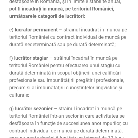
desfăşoare în România
,
și în limitele stabilite anual,
pot fi încadrați în muncă, pe teritoriul României,
următoarele categorii de lucrători:
e)
lucrător permanent
– străinul încadrat în muncă pe
teritoriul României cu contract individual de muncă pe
durată nedeterminată sau pe durată determinată;
f
) lucrător stagiar
– străinul încadrat în muncă pe
teritoriul României pentru efectuarea unui stagiu cu
durată determinată în scopul obţinerii unei calificări
profesionale sau îmbunătăţirii pregătirii profesionale,
precum şi al îmbunătăţirii cunoştinţelor lingvistice şi
culturale;
g)
lucrător sezonier
– străinul încadrat în muncă pe
teritoriul României într-un sector în care activitatea se
desfăşoară în funcţie de succesiunea anotimpurilor, cu
contract individual de muncă pe durată determinată,