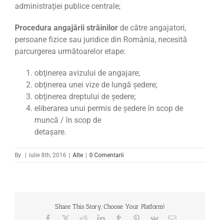
administraţiei publice centrale;
Procedura angajării străinilor
de către angajatori,
persoane fizice sau juridice din România, necesită
parcurgerea următoarelor etape:
obţinerea avizului de angajare;
obţinerea unei vize de lungă şedere;
obţinerea dreptului de şedere;
eliberarea unui permis de şedere în scop de
muncă / în scop de
detaşare.
By
|
iulie 8th, 2016
|
Alte
|
0 Comentarii
Share This Story, Choose Your Platform!
Facebook
X
Reddit
LinkedIn
Tumblr
Pinterest
Vk
Email