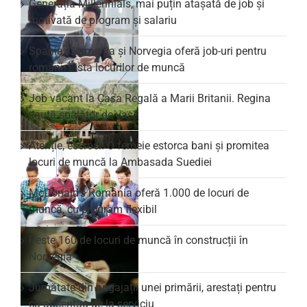
Generația Millennials, mai puțin atașată de job și
motivată de program și salariu
Spania, Germania și Norvegia oferă job-uri pentru
români. Lista locurilor de muncă
Job vacant la Casa Regală a Marii Britanii. Regina
caută spălător de vase
Atenție, escroci! O femeie estorca bani și promitea
locuri de muncă la Ambasada Suediei
McDonald’s România oferă 1.000 de locuri de
muncă, cu program flexibil
Peste 160 de locuri de muncă în construcții în
Norvegia
Jumătate din angajații unei primării, arestați pentru
că absentau de la serviciu