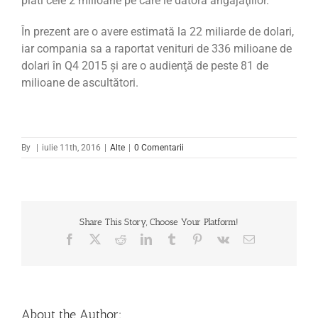
plăti cele 2 milioane pe care le datora angajaţiilor.
În prezent are o avere estimată la 22 miliarde de dolari,
iar compania sa a raportat venituri de 336 milioane de
dolari în Q4 2015 şi are o audienţă de peste 81 de
milioane de ascultători.
By
|
iulie 11th, 2016
|
Alte
|
0 Comentarii
Share This Story, Choose Your Platform!
Facebook
X
Reddit
LinkedIn
Tumblr
Pinterest
Vk
Email
About the Author: