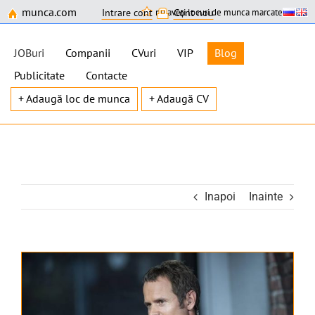
munca.com
nu aveți locuri de munca marcate
Intrare cont
Cont nou
JOBuri
Companii
CVuri
VIP
Blog
Publicitate
Contacte
+ Adaugă loc de munca
+ Adaugă CV
Skip
to
content
Inapoi
Inainte
View
Larger
Image