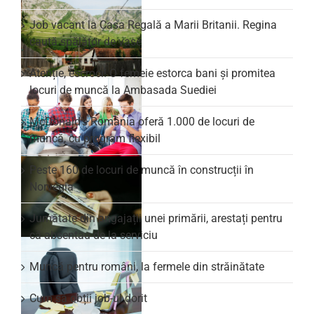
Job vacant la Casa Regală a Marii Britanii. Regina
caută spălător de vase
Atenție, escroci! O femeie estorca bani și promitea
locuri de muncă la Ambasada Suediei
McDonald’s România oferă 1.000 de locuri de
muncă, cu program flexibil
Peste 160 de locuri de muncă în construcții în
Norvegia
Jumătate din angajații unei primării, arestați pentru
că absentau de la serviciu
Muncă pentru români, la fermele din străinătate
Cum să obții job-ul dorit