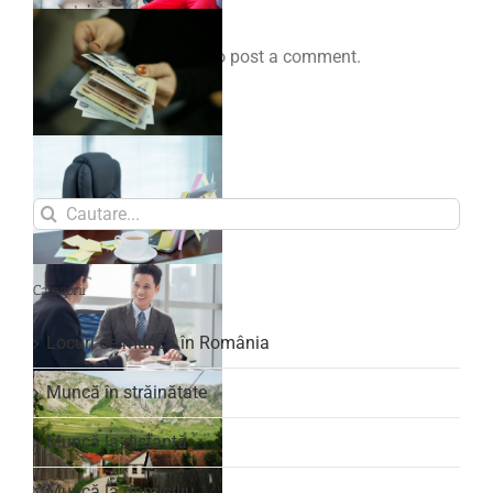
You must be
logged in
to post a comment.
Search
for:
Categorii
Locuri de muncă în România
Muncă în străinătate
Muncă la distanță
Muncă la domiciliu