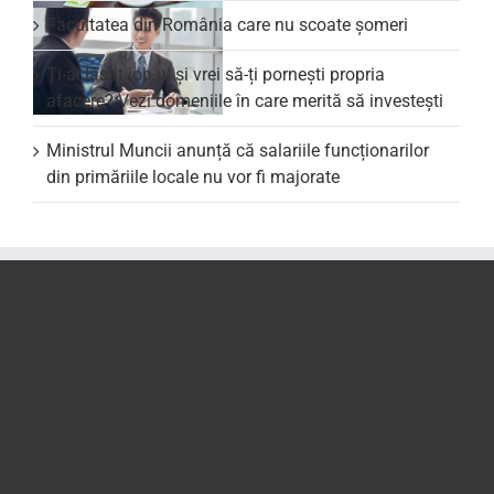
Facultatea din România care nu scoate şomeri
Ți-ai lăsat job-ul și vrei să-ți pornești propria
afacere? Vezi domeniile în care merită să investești
Ministrul Muncii anunță că salariile funcționarilor
din primăriile locale nu vor fi majorate