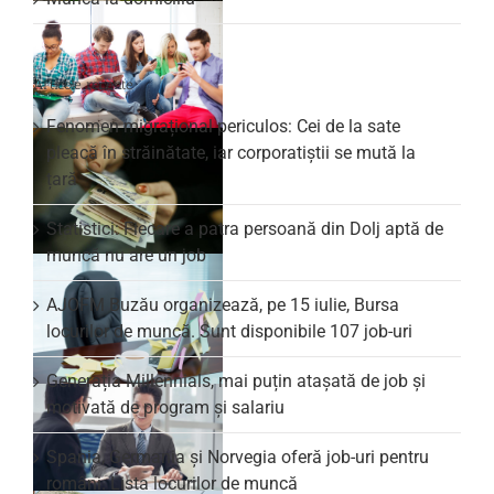
Articole recente
Fenomen migrațional periculos: Cei de la sate
pleacă în străinătate, iar corporatiștii se mută la
țară
Statistici: Fiecare a patra persoană din Dolj aptă de
muncă nu are un job
AJOFM Buzău organizează, pe 15 iulie, Bursa
locurilor de muncă. Sunt disponibile 107 job-uri
Generația Millennials, mai puțin atașată de job și
motivată de program și salariu
Spania, Germania și Norvegia oferă job-uri pentru
români. Lista locurilor de muncă