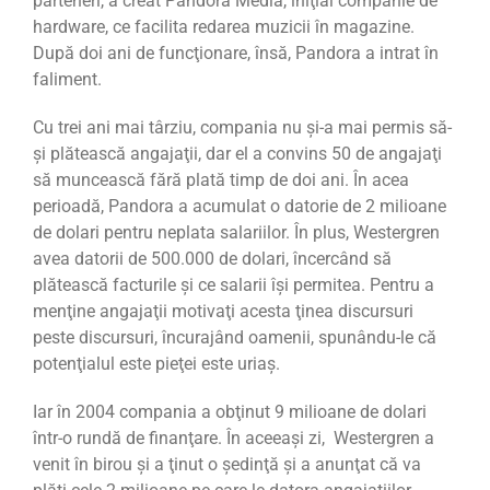
parteneri, a creat Pandora Media, iniţial companie de
hardware, ce facilita redarea muzicii în magazine.
După doi ani de funcţionare, însă, Pandora a intrat în
faliment.
Cu trei ani mai târziu, compania nu şi-a mai permis să-
şi plătească angajaţii, dar el a convins 50 de angajaţi
să muncească fără plată timp de doi ani. În acea
perioadă, Pandora a acumulat o datorie de 2 milioane
de dolari pentru neplata salariilor. În plus, Westergren
avea datorii de 500.000 de dolari, încercând să
plătească facturile şi ce salarii îşi permitea. Pentru a
menţine angajaţii motivaţi acesta ţinea discursuri
peste discursuri, încurajând oamenii, spunându-le că
potenţialul este pieţei este uriaş.
Iar în 2004 compania a obţinut 9 milioane de dolari
într-o rundă de finanţare. În aceeaşi zi, Westergren a
venit în birou şi a ţinut o şedinţă şi a anunţat că va