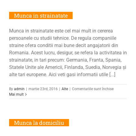
Munca in strainatate
Munca in strainatate este cel mai mult in cererea
persoanele cu studii tehnice. De regula companiile
straine ofera conditii mai bune decit angajatorii din
Romania. Acest lucru, desigur, se refera la activitatea in
strainatate, in tari precum: Germania, Franta, Spania,
Statele Unite ale Americii, Finlanda, Suedia, Norvegia și
alte tari europene. Aici veti gasi informatii utile [...]
pentru
By
admin
|
martie 23rd, 2016
|
Alte
|
Comentariile sunt închise
Munca
Mai mult
in
strainatate
Munca la domiciliu