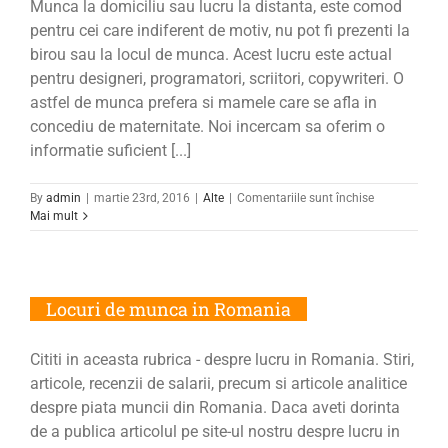
Munca la domiciliu sau lucru la distanta, este comod
pentru cei care indiferent de motiv, nu pot fi prezenti la
birou sau la locul de munca. Acest lucru este actual
pentru designeri, programatori, scriitori, copywriteri. O
astfel de munca prefera si mamele care se afla in
concediu de maternitate. Noi incercam sa oferim o
informatie suficient [...]
pentru
By
admin
|
martie 23rd, 2016
|
Alte
|
Comentariile sunt închise
Munca
Mai mult
la
domiciliu
Locuri de munca in Romania
Cititi in aceasta rubrica - despre lucru in Romania. Stiri,
articole, recenzii de salarii, precum si articole analitice
despre piata muncii din Romania. Daca aveti dorinta
de a publica articolul pe site-ul nostru despre lucru in