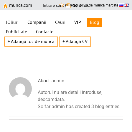
munca.com
nu aveți locuri de munca marcate
Intrare cont
Cont nou
JOBuri
Companii
CVuri
VIP
Blog
Publicitate
Contacte
+ Adaugă loc de munca
+ Adaugă CV
Skip
to
content
About
admin
Autorul nu are detalii introduse,
deocamdata.
So far admin has created 3 blog entries.