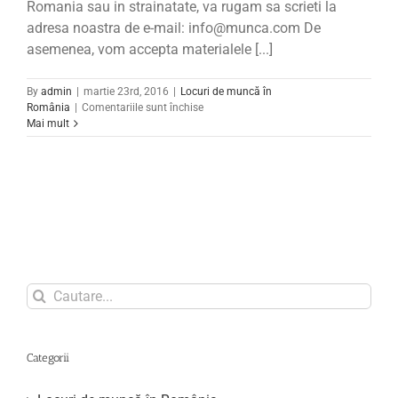
Romania sau in strainatate, va rugam sa scrieti la
adresa noastra de e-mail: info@munca.com De
asemenea, vom accepta materialele [...]
By
admin
|
martie 23rd, 2016
|
Locuri de muncă în
pentru
România
|
Comentariile sunt închise
Locuri
Mai mult
de
munca
in
Romania
Search
for:
Categorii