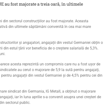
UE au fost majorate a treia oară, în ultimele
i din sectorul construcțiilor au fost majorate. Aceasta
cativă din ultimele săptămâni convenită în cea mai mare
structorilor și angajatori, angajații din vestul Germaniei obțin o
i din estul țării vor beneficia de o creștere salarială de 5,3%.
uni.
deoarece acesta reprezintă un compromis care nu a fost ușor de
 sindicatele au cerut o majorare de 5,9 la sută pentru angajați,
% pentru angajații din vestul Germaniei și de 4,5% pentru cei din
are sindicat din Germania, IG Metall, a obținut o majorare
ngajați, iar în luna aprilie s-a convenit asupra unei creșteri de
in sectorul public.