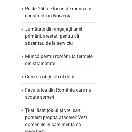
Peste 160 de locuri de muncă în
construcții în Norvegia
Jumătate din angajații unei
primării, arestați pentru că
absentau de la serviciu
il
Muncă pentru români, la fermele
din străinătate
Cum să obții job-ul dorit
Facultatea din România care nu
scoate şomeri
Ți-ai lăsat job-ul și vrei să-ți
pornești propria afacere? Vezi
domeniile în care merită să
investești