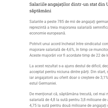
Salariile angajaților dintr-un stat din 
săptămâni
Salariile a peste 785 de mii de angajați german
reprezintă a treia majorarea salarială semnifi
economie europeană.
Potrivit unui acord încheiat între sindicatul con
majorare salarială de 4,6%, în timp ce muncitori
Aceste majorări vor fi acordate timp de 22 de l
La acest rezultat s-a ajuns destul de dificil, 
acceptat pentru niciuna dintre părți. Din start,
iar angajatorii au oferit doar o creștere de 3,1
estul Germaniei.
De menționat că, săptămâna trecută, cel mai m
salarială de 4,8 la sută pentru 3,8 milioane de a
4,75 la sută pentru două milioane de angajați d