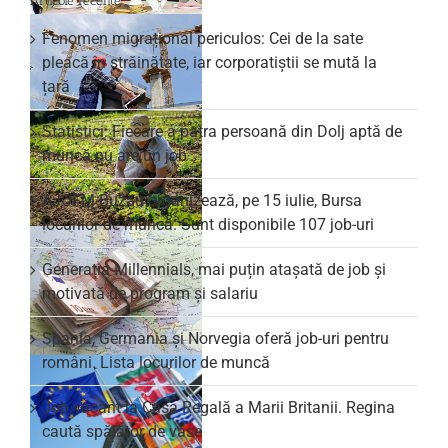
Articole recente
Fenomen migrațional periculos: Cei de la sate
pleacă în străinătate, iar corporatiștii se mută la
țară
Statistici: Fiecare a patra persoană din Dolj aptă de
muncă nu are un job
AJOFM Buzău organizează, pe 15 iulie, Bursa
locurilor de muncă. Sunt disponibile 107 job-uri
Generația Millennials, mai puțin atașată de job și
motivată de program și salariu
Spania, Germania și Norvegia oferă job-uri pentru
români. Lista locurilor de muncă
Job vacant la Casa Regală a Marii Britanii. Regina
caută spălător de vase