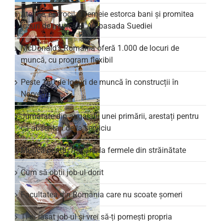
Atenție, escroci! O femeie estorca bani și promitea
locuri de muncă la Ambasada Suediei
McDonald’s România oferă 1.000 de locuri de
muncă, cu program flexibil
Peste 160 de locuri de muncă în construcții în
Norvegia
Jumătate din angajații unei primării, arestați pentru
că absentau de la serviciu
Muncă pentru români, la fermele din străinătate
Cum să obții job-ul dorit
Facultatea din România care nu scoate şomeri
Ți-ai lăsat job-ul și vrei să-ți pornești propria