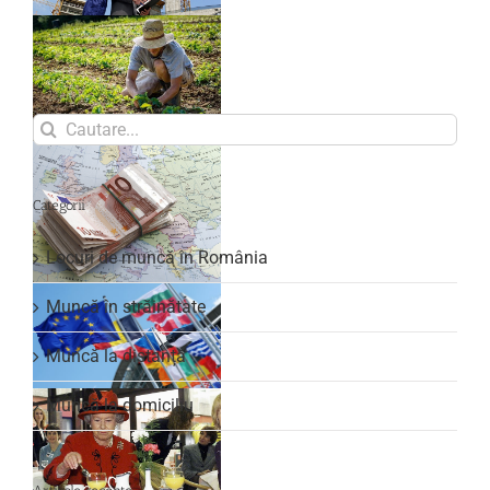
Search
for:
Categorii
Locuri de muncă în România
Muncă în străinătate
Muncă la distanță
Muncă la domiciliu