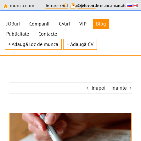
munca.com
nu aveți locuri de munca marcate
Intrare cont
Cont nou
JOBuri
Companii
CVuri
VIP
Blog
Publicitate
Contacte
+ Adaugă loc de munca
+ Adaugă CV
Skip
to
content
Inapoi
Inainte
View
Larger
Image