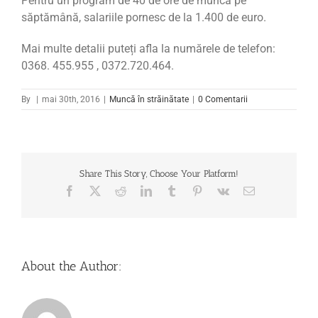
Pentru un program de 40 de ore de muncă pe
săptămână, salariile pornesc de la 1.400 de euro.
Mai multe detalii puteți afla la numărele de telefon:
0368. 455.955 , 0372.720.464.
By
|
mai 30th, 2016
|
Muncă în străinătate
|
0 Comentarii
Share This Story, Choose Your Platform!
Facebook
X
Reddit
LinkedIn
Tumblr
Pinterest
Vk
Email
About the Author: