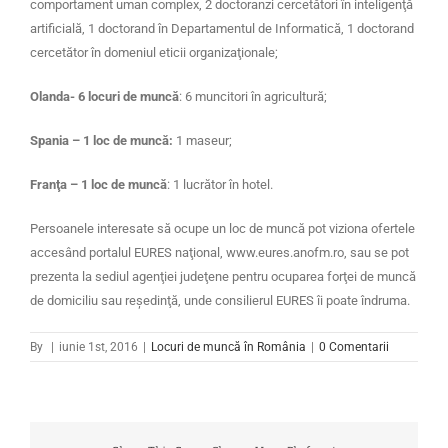
comportament uman complex, 2 doctoranzi cercetători în inteligenţă
artificială, 1 doctorand în Departamentul de Informatică, 1 doctorand
cercetător în domeniul eticii organizaţionale
;
Olanda- 6 locuri de munc
ă
: 6 muncitori
în agricultură
;
Spania – 1 loc de muncă:
1 maseur;
Franţa – 1 loc de muncă
: 1 lucr
ător în hotel.
Persoanele interesate să ocupe un loc de muncă pot viziona ofertele
accesând portalul EURES naţional, www.eures.anofm.ro, sau se pot
prezenta la sediul agenţiei judeţene pentru ocuparea forţei de muncă
de domiciliu sau reşedinţă, unde consilierul EURES îi poate îndruma.
By
|
iunie 1st, 2016
|
Locuri de muncă în România
|
0 Comentarii