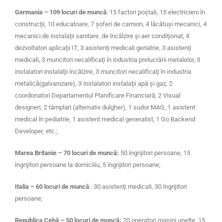
Germania – 109 locuri de muncă
: 15 factori poştali, 15 electricieni în
construcţii, 10 educatoare, 7 şoferi de camion, 4 lăcătuşi mecanici, 4
mecanici de instalaţii sanitare, de încălzire şi aer condiţionat,
4
dezvoltatori aplicaţii IT,
3 asistenţi medicali geriatrie, 3 asistenţi
medicali,
3 muncitori necalificaţi în industria prelucrării metalelor, 3
instalatori instalaţii încălzire
, 3 muncitori necalificaţi în industria
metalică
(galvanizare), 3 instalatori instalaţii apă şi gaz,
2
coordonatori Departamentul Planificare Financiară, 2 Visual
designeri, 2 tâmplari
(alternativ dulgher),
1 sudor MAG,
1 asistent
medical în pediatrie, 1 asistent medical generalist, 1 Go Backend
Developer, etc.
;
Marea Britanie – 70 locuri de muncă:
50 îngrijitori persoane, 15
îngrijitori persoane la domiciliu, 5 îngrijitori persoane
;
Italia – 60 locuri de muncă
:
30 asistenţi medicali, 30 îngrijitori
persoane
;
Republica Cehă – 50 locuri de muncă:
20 operatori maşini unelte, 15