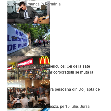
Locuri de muncă în România
Muncă în străinătate
Muncă la distanță
Muncă la domiciliu
Articole recente
Fenomen migrațional periculos: Cei de la sate
pleacă în străinătate, iar corporatiștii se mută la
țară
Statistici: Fiecare a patra persoană din Dolj aptă de
muncă nu are un job
AJOFM Buzău organizează, pe 15 iulie, Bursa