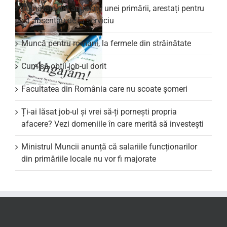
Jumătate din angajații unei primării, arestați pentru
că absentau de la serviciu
Muncă pentru români, la fermele din străinătate
Cum să obții job-ul dorit
Facultatea din România care nu scoate şomeri
Ți-ai lăsat job-ul și vrei să-ți pornești propria
afacere? Vezi domeniile în care merită să investești
Ministrul Muncii anunță că salariile funcționarilor
din primăriile locale nu vor fi majorate