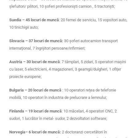
şlefuitori/ pilitori, 10 şoferi profesionişti camion , 5 tractorişti;
Suedia – 45 locuri de muncă
: 20 femei de serviciu, 15 vopsitori auto,
10 tinichigii auto;
Slovacia – 37 locuri de muncă:
30 şoferi autocamion transport
internaţional, 7 îngrijitori persoane/infirmieri;
Austria – 30 locuri de muncă
: 7 tâmplari, 5 zidari, 5 operatori maşini
cu laser, 5 electricieni, 4 magazioneri, 3 geamgii/dulgheri, 1 ofiţer
proiecte europene;
Bulgaria – 20 locuri de muncă
: 10 operatori re
ţea de telefonie
mobilă, 10 operatori în industria de prelucrare a lemnului
;
Finlanda – 19 locuri de muncă
: 10 măcelari, 4 operatori CNC, 2
sudori, 1 lucr
ător în metal- sudor, 2 dezvoltatori software
;
Norvegia– 6 locuri de muncă:
2 doctoranzi cercetători în