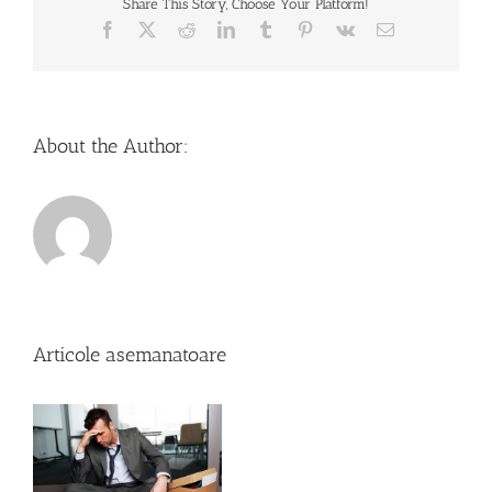
Share This Story, Choose Your Platform!
Facebook
X
Reddit
LinkedIn
Tumblr
Pinterest
Vk
Email
About the Author:
Articole asemanatoare