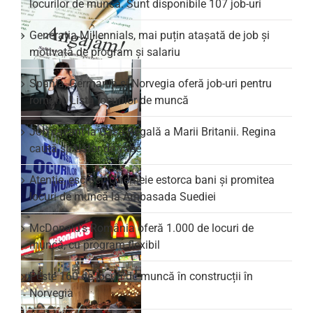
locurilor de muncă. Sunt disponibile 107 job-uri
Generația Millennials, mai puțin atașată de job și
motivată de program și salariu
Spania, Germania și Norvegia oferă job-uri pentru
români. Lista locurilor de muncă
Job vacant la Casa Regală a Marii Britanii. Regina
caută spălător de vase
Atenție, escroci! O femeie estorca bani și promitea
locuri de muncă la Ambasada Suediei
McDonald’s România oferă 1.000 de locuri de
muncă, cu program flexibil
Peste 160 de locuri de muncă în construcții în
Norvegia