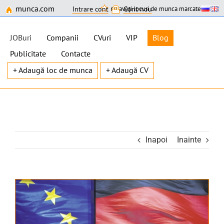
munca.com
nu aveți locuri de munca marcate
Intrare cont
Cont nou
JOBuri
Companii
CVuri
VIP
Blog
Publicitate
Contacte
+ Adaugă loc de munca
+ Adaugă CV
Skip
to
content
Inapoi
Inainte
View
Larger
Image