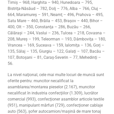
Timiş – 968, Harghita – 940, Hunedoara – 795,
Bistriţa-Năsăud – 782, Dolj – 776, Alba – 766, Cluj –
664, Maramureş – 591, Neamţ – 496, Prahova – 495,
Satu Mare – 460, Brăila – 453, Braşov – 440, Bihor –
400, Olt – 350, Constanţa – 286, Buzău – 266,
Călăraşi – 244, Vaslui – 236, Tulcea – 218, Covasna –
208, Mureş – 199, Teleorman – 193, Dâmboviţa – 180,
Vrancea – 169, Suceava – 159, Ialomiţa – 136, Gorj –
135, Sălaj – 135, Giurgiu – 122, Galaţi – 107, Bacău –
107, Botoşani – 81, Caraş-Severin – 77, Mehedinţi –
56.
La nivel naţional, cele mai multe locuri de munc
ă sunt
oferite pentru
: muncitor necalificat la
asamblarea/montarea pieselor (
2.167
)
,
muncitor
necalificat în industria confecţiilor (1.309), lucrător
comercial (993), confecţioner asamblor articole textile
(951), manipulant mărfuri (729), confecţioner cablaje
auto (563), şofer autocamion/maşină de mare tonaj