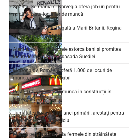
Spania, Germania și Norvegia oferă job-uri pentru
români. Lista locurilor de muncă
Job vacant la Casa Regală a Marii Britanii. Regina
caută spălător de vase
Atenție, escroci! O femeie estorca bani și promitea
locuri de muncă la Ambasada Suediei
McDonald’s România oferă 1.000 de locuri de
muncă, cu program flexibil
Peste 160 de locuri de muncă în construcții în
Norvegia
Jumătate din angajații unei primării, arestați pentru
că absentau de la serviciu
Muncă pentru români, la fermele din străinătate