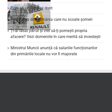
Cum să obții job-ul dorit
Facultatea din România care nu scoate şomeri
Ți-ai lăsat job-ul și vrei să-ți pornești propria
afacere? Vezi domeniile în care merită să investești
Ministrul Muncii anunță că salariile funcționarilor
din primăriile locale nu vor fi majorate