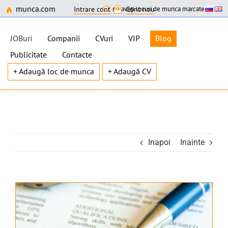
munca.com
nu aveți locuri de munca marcate
Intrare cont
Cont nou
JOBuri
Companii
CVuri
VIP
Blog
Publicitate
Contacte
+ Adaugă loc de munca
+ Adaugă CV
Skip
to
content
Inapoi
Inainte
View
Larger
Image