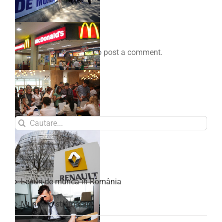
Comenteaza
You must be
logged in
to post a comment.
Search
for:
Categorii
Locuri de muncă în România
Muncă în străinătate