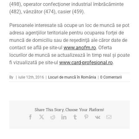
(498), operator confecţioner industrial îmbrăcăminte
(482), vânzător (474), casier (459).
Persoanele interesate să ocupe un loc de muncă se pot
adresa agenţiilor teritoriale pentru ocuparea forţei de
muncă de domiciliu sau de reşedinţă ale căror date de
contact se află pe site-ul
www.anofm.ro
. Oferta
locurilor de muncă se actualizează în timp real şi poate
fi vizualizată pe site-ul
www.card-profesional.ro
.
By
|
iulie 12th, 2016
|
Locuri de muncă în România
|
0 Comentarii
Share This Story, Choose Your Platform!
Facebook
X
Reddit
LinkedIn
Tumblr
Pinterest
Vk
Email