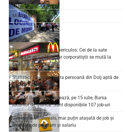
Muncă la distanță
Muncă la domiciliu
Articole recente
Fenomen migrațional periculos: Cei de la sate
pleacă în străinătate, iar corporatiștii se mută la
țară
Statistici: Fiecare a patra persoană din Dolj aptă de
muncă nu are un job
AJOFM Buzău organizează, pe 15 iulie, Bursa
locurilor de muncă. Sunt disponibile 107 job-uri
Generația Millennials, mai puțin atașată de job și
motivată de program și salariu