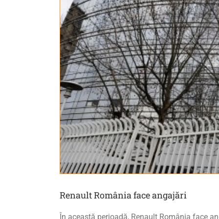
Renault România face angajări
În această perioadă, Renault România face ang