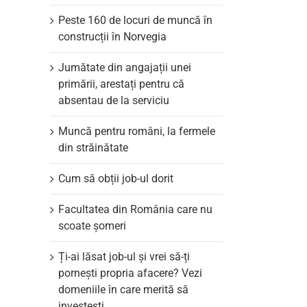
Peste 160 de locuri de muncă în
construcții în Norvegia
Jumătate din angajații unei
primării, arestați pentru că
absentau de la serviciu
Muncă pentru români, la fermele
din străinătate
Cum să obții job-ul dorit
Facultatea din România care nu
scoate şomeri
il
Ți-ai lăsat job-ul și vrei să-ți
pornești propria afacere? Vezi
domeniile în care merită să
investești