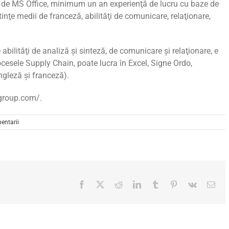
 de MS Office, minimum un an experienţă de lucru cu baze de
nţe medii de franceză, abilităţi de comunicare, relaţionare,
 abilităţi de analiză şi sinteză, de comunicare şi relaţionare, e
procesele Supply Chain, poate lucra în Excel, Signe Ordo,
ngleză şi franceză).
iagroup.com/.
entarii
Facebook
X
Reddit
LinkedIn
Tumblr
Pinterest
Vk
Ema