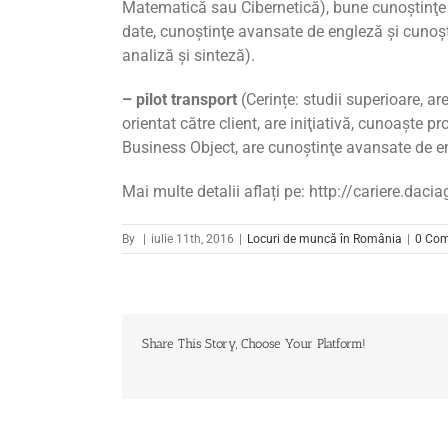
Matematică sau Cibernetică), bune cunoştinţe
date, cunoştinţe avansate de engleză şi cunoşti
analiză şi sinteză).
– pilot transport
(Cerințe: studii superioare, are
orientat către client, are iniţiativă, cunoaşte 
Business Object, are cunoştinţe avansate de e
Mai multe detalii aflați pe: http://cariere.dac
By
|
iulie 11th, 2016
|
Locuri de muncă în România
|
0 Com
Share This Story, Choose Your Platform!