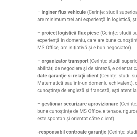
– inginer flux vehicule
(Cerințe: studii superio
are minimum trei ani experienţă în logistică, şt
– proiect logistică flux piese
(Cerințe: studii s
experienţă în domeniu, care are bune cunoştinţe
MS Office, are iniţiativă şi e bun negociator).
– organizator transport
(Cerințe: studii superi
abilităţi de negociere şi de sinteză, e orientat 
date garanţie şi relaţii client
(Cerințe: studii su
Matematică sau într-un domeniu echivalent), ce
cunoştinţe de engleză şi franceză, eşti atent la 
– gestionar securizare aprovizionare
(Cerințe
bune cunoştinţe de MS Office, e tenace, riguros,
este spontan şi orientat către client).
-responsabil controale garanţie
(Cerințe: stud