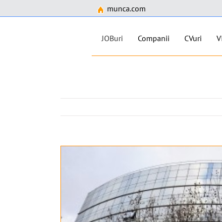
munca.com
JOBuri
Companii
CVuri
V
Skip
to
content
View
Larger
Image