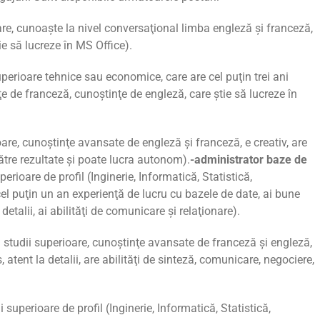
are, cunoaşte la nivel conversaţional limba engleză şi franceză,
ie să lucreze în MS Office).
uperioare tehnice sau economice, care are cel puţin trei ani
 de franceză, cunoştinţe de engleză, care ştie să lucreze în
oare, cunoştinţe avansate de engleză şi franceză, e creativ, are
către rezultate şi poate lucra autonom).
-administrator baze de
perioare de profil (Inginerie, Informatică, Statistică,
l puţin un an experienţă de lucru cu bazele de date, ai bune
detalii, ai abilităţi de comunicare şi relaţionare).
: studii superioare, cunoştinţe avansate de franceză şi engleză,
 atent la detalii, are abilităţi de sinteză, comunicare, negociere,
ii superioare de profil (Inginerie, Informatică, Statistică,