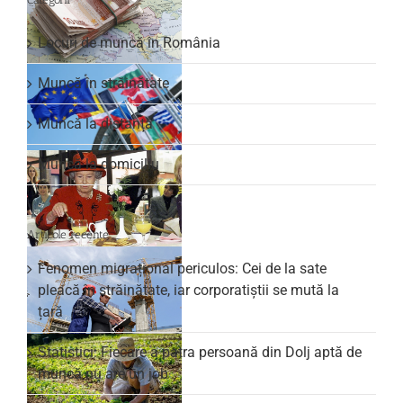
Locuri de muncă în România
Muncă în străinătate
Muncă la distanță
Muncă la domiciliu
Articole recente
Fenomen migrațional periculos: Cei de la sate
pleacă în străinătate, iar corporatiștii se mută la
țară
Statistici: Fiecare a patra persoană din Dolj aptă de
muncă nu are un job