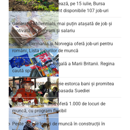
AJOFM Buzău organizează, pe 15 iulie, Bursa
locurilor de muncă. Sunt disponibile 107 job-uri
Generația Millennials, mai puțin atașată de job și
motivată de program și salariu
Spania, Germania și Norvegia oferă job-uri pentru
români. Lista locurilor de muncă
Job vacant la Casa Regală a Marii Britanii. Regina
caută spălător de vase
Atenție, escroci! O femeie estorca bani și promitea
locuri de muncă la Ambasada Suediei
McDonald’s România oferă 1.000 de locuri de
muncă, cu program flexibil
Peste 160 de locuri de muncă în construcții în