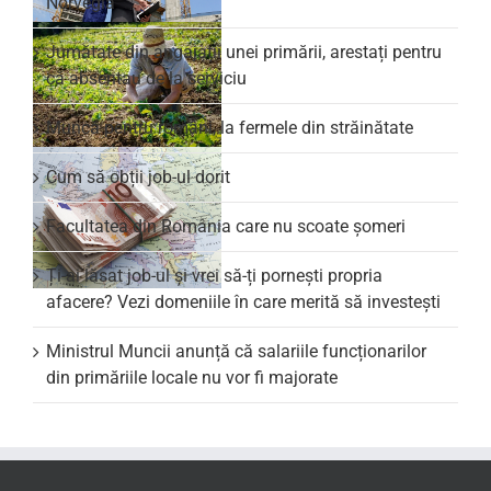
Norvegia
Jumătate din angajații unei primării, arestați pentru
că absentau de la serviciu
Muncă pentru români, la fermele din străinătate
Cum să obții job-ul dorit
Facultatea din România care nu scoate şomeri
Ți-ai lăsat job-ul și vrei să-ți pornești propria
afacere? Vezi domeniile în care merită să investești
Ministrul Muncii anunță că salariile funcționarilor
din primăriile locale nu vor fi majorate