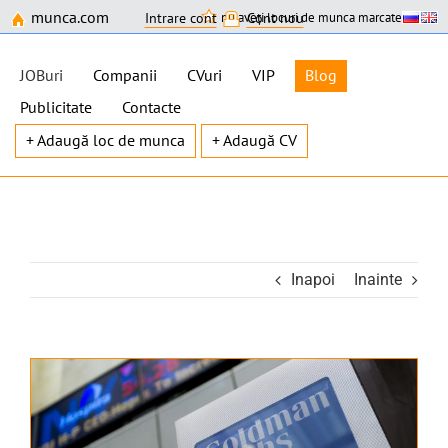
munca.com
nu aveți locuri de munca marcate
Intrare cont
Cont nou
JOBuri
Companii
CVuri
VIP
Blog
Publicitate
Contacte
+ Adaugă loc de munca
+ Adaugă CV
Skip
to
content
Inapoi
Inainte
View
Larger
Image