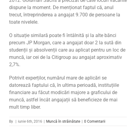
2012. Goldman Sachs a precizat de câte locuri vacante
dispune la moment. De menționat faptul că, anul
trecut, întreprinderea a angajat 9.700 de persoane la
toate nivelele.
O situație similară poate fi întâlnită și la alte bănci
precum JP Morgan, care a angajat doar 2 la sută din
studenții și absolvenții care au aplicat pentru un loc de
muncă, iar cei de la Citigroup au angajat aproximativ
2,7%.
Potrivit experților, numărul mare de aplicări se
datorează faptului că, în ultima perioadă, instituțiile
financiare au făcut modicări majore a graficului de
muncă, astfel încât angajații să beneficieze de mai
mult timp liber.
By
|
iunie 6th, 2016
|
Muncă în străinătate
|
0 Comentarii