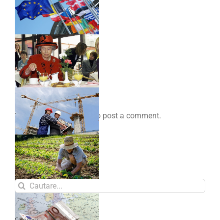
Comenteaza
You must be
logged in
to post a comment.
Search
for:
Categorii