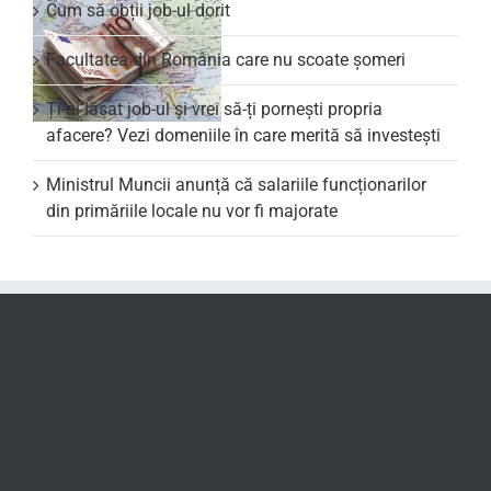
Cum să obții job-ul dorit
Facultatea din România care nu scoate şomeri
Ți-ai lăsat job-ul și vrei să-ți pornești propria
afacere? Vezi domeniile în care merită să investești
Ministrul Muncii anunță că salariile funcționarilor
din primăriile locale nu vor fi majorate