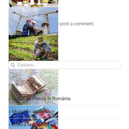
Comenteaza
You must be
logged in
to post a comment.
Search
for:
Categorii
Locuri de muncă în România
Muncă în străinătate
Muncă la distanță