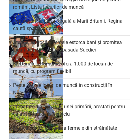
români. Lista locurilor de muncă
Job vacant la Casa Regală a Marii Britanii. Regina
caută spălător de vase
Atenție, escroci! O femeie estorca bani și promitea
locuri de muncă la Ambasada Suediei
McDonald’s România oferă 1.000 de locuri de
muncă, cu program flexibil
Peste 160 de locuri de muncă în construcții în
Norvegia
Jumătate din angajații unei primării, arestați pentru
că absentau de la serviciu
Muncă pentru români, la fermele din străinătate