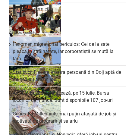
Muncă la domiciliu
Articole recente
Fenomen migrațional periculos: Cei de la sate
pleacă în străinătate, iar corporatiștii se mută la
țară
Statistici: Fiecare a patra persoană din Dolj aptă de
muncă nu are un job
AJOFM Buzău organizează, pe 15 iulie, Bursa
locurilor de muncă. Sunt disponibile 107 job-uri
Generația Millennials, mai puțin atașată de job și
motivată de program și salariu
Spania, Germania și Norvegia oferă job-uri pentru