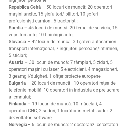
îngrijitori persoane;
Republica Cehă
– 50 locuri de muncă: 20 operatori
maşini unelte, 15 şlefuitori/ pilitori, 10 şoferi
profesionişti camion , 5 tractorişti;
Suedia
– 45 locuri de muncă: 20 femei de serviciu, 15
vopsitori auto, 10 tinichigii auto;
Slovacia
– 42 locuri de muncă: 30 şoferi autocamion
transport internaţional, 7 îngrijitori persoane/infirmieri,
5 sticlari;
Austria
– 30 locuri de muncă: 7 tâmplari, 5 zidari, 5
operatori maşini cu laser, 5 electricieni, 4 magazioneri,
3 geamgii/dulgheri, 1 ofiţer proiecte europene;
Bulgaria
– 20 locuri de muncă : 10 operatori reţea de
telefonie mobilă, 10 operatori în industria de prelucrare
a lemnului;
Finlanda
– 19 locuri de muncă: 10 măcelari, 4
operatori CNC, 2 sudori, 1 lucrător în metal- sudor, 2
dezvoltatori software;
Norvegia
– 6 locuri de muncă: 2 doctoranzi cercetători