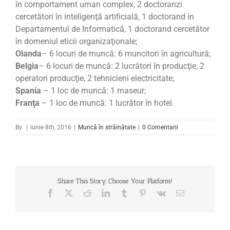
în comportament uman complex, 2 doctoranzi
cercetători în inteligenţă artificială, 1 doctorand în
Departamentul de Informatică, 1 doctorand cercetător
în domeniul eticii organizaţionale;
Olanda
– 6 locuri de muncă: 6 muncitori în agricultură;
Belgia
– 6 locuri de muncă: 2 lucrători în producţie, 2
operatori producţie, 2 tehnicieni electricitate;
Spania
– 1 loc de muncă: 1 maseur;
Franţa
– 1 loc de muncă: 1 lucrător în hotel.
By
|
iunie 8th, 2016
|
Muncă în străinătate
|
0 Comentarii
Share This Story, Choose Your Platform!
Facebook
X
Reddit
LinkedIn
Tumblr
Pinterest
Vk
Email