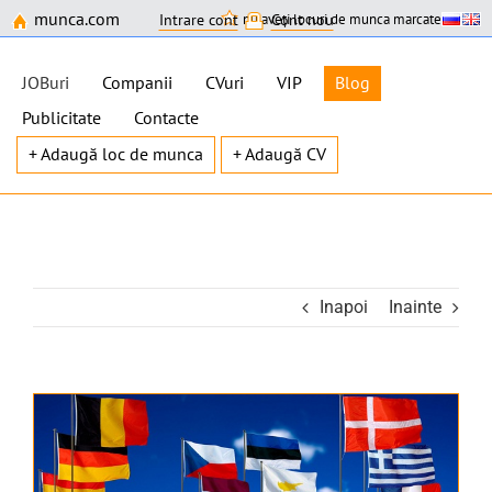
munca.com
nu aveți locuri de munca marcate
Intrare cont
Cont nou
JOBuri
Companii
CVuri
VIP
Blog
Publicitate
Contacte
+ Adaugă loc de munca
+ Adaugă CV
Skip
to
content
Inapoi
Inainte
View
Larger
Image