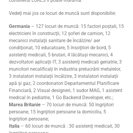
consilierul EURES îi poate îndruma.
Vedeți mai jos ce locuri de muncă sunt disponibilie:
Germania
– 127 locuri de muncă: 15 factori poştali, 15
electricieni în construcţii, 12 şoferi de camion, 12
mecanici instalaţii sanitare de încălzire/ aer
condiţionat, 10 educatoare, 5 însoţitori de bord, 5
asistenţi medicali, 5 brutari, 4 lăcătuşi mecanici, 4
dezvoltatori aplicaţii IT, 3 asistenţi medicali geriatrie, 3
muncitori necalificaţi în industria prelucrării metalelor,
3 instalatori instalaţii încălzire, 3 instalatori instalaţii
apă şi gaz, 2 coordonatori Departamentul Planificare
Financiară, 2 Visual designeri, 1 sudor MAG, 1 asistent
medical în pediatrie, 1 Go Backend Developer, etc.;
Marea Britanie
– 70 locuri de muncă: 50 îngrijitori
persoane, 15 îngrijitori persoane la domiciliu, 5
îngrijitori persoane;
Italia
– 60 locuri de muncă : 30 asistenţi medicali, 30