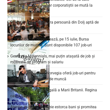
pleacă în străinătate, iar corporatiștii se mută la
țară
Statistici: Fiecare a patra persoană din Dolj aptă de
muncă nu are un job
AJOFM Buzău organizează, pe 15 iulie, Bursa
locurilor de muncă. Sunt disponibile 107 job-uri
Generația Millennials, mai puțin atașată de job și
motivată de program și salariu
Spania, Germania și Norvegia oferă job-uri pentru
români. Lista locurilor de muncă
Job vacant la Casa Regală a Marii Britanii. Regina
caută spălător de vase
Atenție, escroci! O femeie estorca bani și promitea