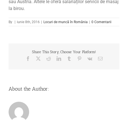
sau Austria. Altele le oferă salariaților servicii de masaj
la birou.
By
|
iunie 8th, 2016
|
Locuri de muncă în România
|
0 Comentarii
Share This Story, Choose Your Platform!
Facebook
X
Reddit
LinkedIn
Tumblr
Pinterest
Vk
Email
About the Author: