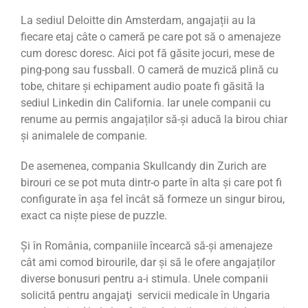
La sediul Deloitte din Amsterdam, angajații au la
fiecare etaj câte o cameră pe care pot să o amenajeze
cum doresc doresc. Aici pot fă găsite jocuri, mese de
ping-pong sau fussball. O cameră de muzică plină cu
tobe, chitare şi echipament audio poate fi găsită la
sediul Linkedin din California. Iar unele companii cu
renume au permis angajaților să-și aducă la birou chiar
și animalele de companie.
De asemenea, compania Skullcandy din Zurich are
birouri ce se pot muta dintr-o parte în alta şi care pot fi
configurate în aşa fel încât să formeze un singur birou,
exact ca nişte piese de puzzle.
Și în România, companiile încearcă să-și amenajeze
cât ami comod birourile, dar și să le ofere angajaților
diverse bonusuri pentru a-i stimula. Unele companii
solicită pentru angajaţi servicii medicale în Ungaria