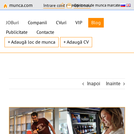
munca.com
nu aveți locuri de munca marcate
Intrare cont
Cont nou
JOBuri
Companii
CVuri
VIP
Blog
Publicitate
Contacte
+ Adaugă loc de munca
+ Adaugă CV
Skip
to
content
Inapoi
Inainte
View
Larger
Image