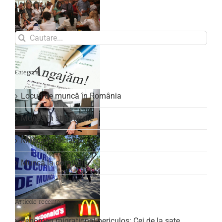
Search
for:
Categorii
Locuri de muncă în România
Muncă în străinătate
Muncă la distanță
Muncă la domiciliu
Articole recente
Fenomen migrațional periculos: Cei de la sate