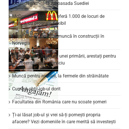
locuri de muncă la Ambasada Suediei
McDonald’s România oferă 1.000 de locuri de
muncă, cu program flexibil
Peste 160 de locuri de muncă în construcții în
Norvegia
Jumătate din angajații unei primării, arestați pentru
că absentau de la serviciu
Muncă pentru români, la fermele din străinătate
Cum să obții job-ul dorit
Facultatea din România care nu scoate şomeri
Ți-ai lăsat job-ul și vrei să-ți pornești propria
afacere? Vezi domeniile în care merită să investești