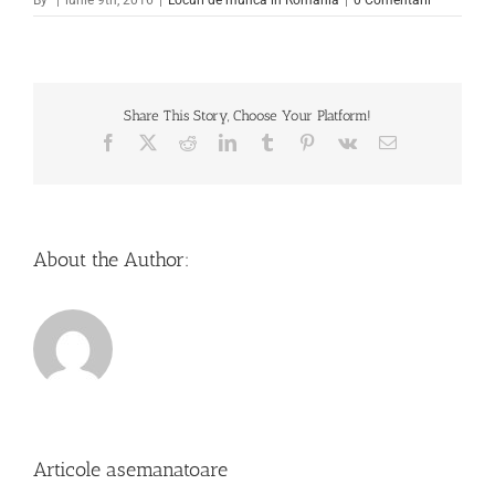
By
|
iunie 9th, 2016
|
Locuri de muncă în România
|
0 Comentarii
Share This Story, Choose Your Platform!
Facebook
X
Reddit
LinkedIn
Tumblr
Pinterest
Vk
Email
About the Author:
Articole asemanatoare