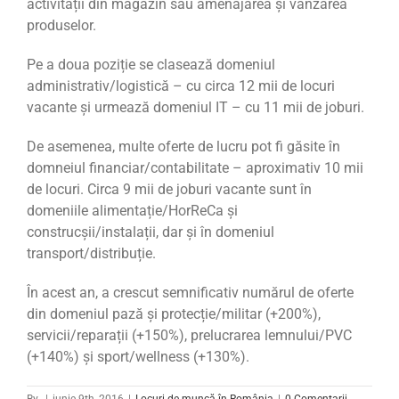
activității din magazin sau amenajarea și vânzarea
produselor.
Pe a doua poziție se clasează domeniul
administrativ/logistică – cu circa 12 mii de locuri
vacante și urmează domeniul IT – cu 11 mii de joburi.
De asemenea, multe oferte de lucru pot fi găsite în
domneiul financiar/
contabilitate
– aproximativ 10 mii
de locuri. Circa 9 mii de joburi vacante sunt în
domeniile alimentație/HorReCa și
construcșii/instalații, dar și în domeniul
transport/distribuție.
În acest an, a crescut semnificativ numărul de oferte
din domeniul pază și protecție/militar (+200%),
servicii/reparații (+150%), prelucrarea lemnului/PVC
(+140%) și sport/wellness (+130%).