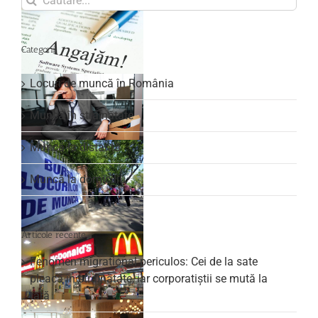
for:
Categorii
Locuri de muncă în România
Muncă în străinătate
Muncă la distanță
Muncă la domiciliu
Articole recente
Fenomen migrațional periculos: Cei de la sate
pleacă în străinătate, iar corporatiștii se mută la
țară