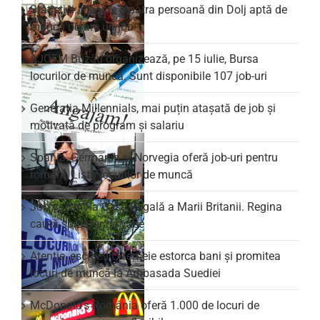
Statistici: Fiecare a patra persoană din Dolj aptă de
muncă nu are un job
AJOFM Buzău organizează, pe 15 iulie, Bursa
locurilor de muncă. Sunt disponibile 107 job-uri
Generația Millennials, mai puțin atașată de job și
motivată de program și salariu
Spania, Germania și Norvegia oferă job-uri pentru
români. Lista locurilor de muncă
Job vacant la Casa Regală a Marii Britanii. Regina
caută spălător de vase
Atenție, escroci! O femeie estorca bani și promitea
locuri de muncă la Ambasada Suediei
McDonald’s România oferă 1.000 de locuri de