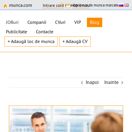
munca.com
nu aveți locuri de munca marcate
Intrare cont
Cont nou
JOBuri
Companii
CVuri
VIP
Blog
Publicitate
Contacte
+ Adaugă loc de munca
+ Adaugă CV
Skip
to
content
Inapoi
Inainte
View
Larger
Image