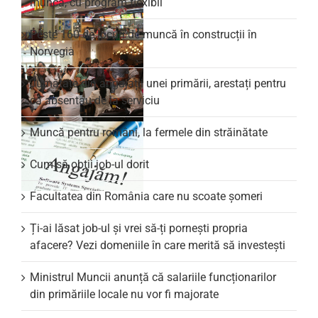
muncă, cu program flexibil
Peste 160 de locuri de muncă în construcții în
Norvegia
Jumătate din angajații unei primării, arestați pentru
că absentau de la serviciu
Muncă pentru români, la fermele din străinătate
Cum să obții job-ul dorit
Facultatea din România care nu scoate şomeri
Ți-ai lăsat job-ul și vrei să-ți pornești propria
afacere? Vezi domeniile în care merită să investești
Ministrul Muncii anunță că salariile funcționarilor
din primăriile locale nu vor fi majorate