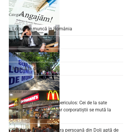
for:
Categorii
Locuri de muncă în România
Muncă în străinătate
Muncă la distanță
Muncă la domiciliu
Articole recente
Fenomen migrațional periculos: Cei de la sate
pleacă în străinătate, iar corporatiștii se mută la
țară
Statistici: Fiecare a patra persoană din Dolj aptă de