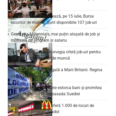
muncă nu are un job
AJOFM Buzău organizează, pe 15 iulie, Bursa
locurilor de muncă. Sunt disponibile 107 job-uri
Generația Millennials, mai puțin atașată de job și
motivată de program și salariu
Spania, Germania și Norvegia oferă job-uri pentru
români. Lista locurilor de muncă
Job vacant la Casa Regală a Marii Britanii. Regina
caută spălător de vase
Atenție, escroci! O femeie estorca bani și promitea
locuri de muncă la Ambasada Suediei
McDonald’s România oferă 1.000 de locuri de
muncă, cu program flexibil