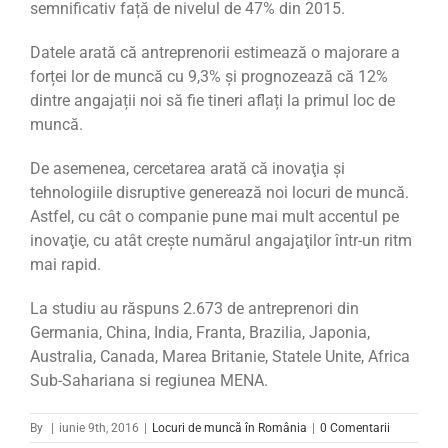
semnificativ față de nivelul de 47% din 2015.
Datele arată că antreprenorii estimează o majorare a
forței lor de muncă cu 9,3% și prognozează că 12%
dintre angajații noi să fie tineri aflați la primul loc de
muncă.
De asemenea, cercetarea arată că inovaţia şi
tehnologiile disruptive generează noi locuri de muncă.
Astfel, cu cât o companie pune mai mult accentul pe
inovaţie, cu atât creşte numărul angajaţilor într-un ritm
mai rapid.
La studiu au răspuns 2.673 de antreprenori din
Germania, China, India, Franta, Brazilia, Japonia,
Australia, Canada, Marea Britanie, Statele Unite, Africa
Sub-Sahariana si regiunea MENA.
By
|
iunie 9th, 2016
|
Locuri de muncă în România
|
0 Comentarii