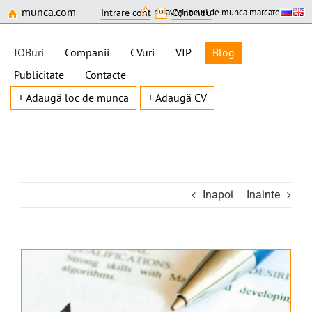
munca.com
nu aveți locuri de munca marcate
Intrare cont
Cont nou
JOBuri
Companii
CVuri
VIP
Blog
Publicitate
Contacte
+ Adaugă loc de munca
+ Adaugă CV
Skip
to
content
Inapoi
Inainte
View
Larger
Image