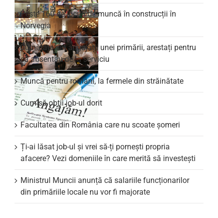
Peste 160 de locuri de muncă în construcții în
Norvegia
Jumătate din angajații unei primării, arestați pentru
că absentau de la serviciu
Muncă pentru români, la fermele din străinătate
Cum să obții job-ul dorit
Facultatea din România care nu scoate şomeri
Ți-ai lăsat job-ul și vrei să-ți pornești propria
afacere? Vezi domeniile în care merită să investești
Ministrul Muncii anunță că salariile funcționarilor
din primăriile locale nu vor fi majorate