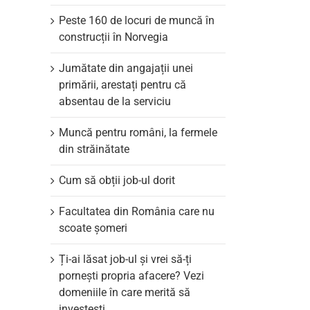
Peste 160 de locuri de muncă în
construcții în Norvegia
Jumătate din angajații unei
primării, arestați pentru că
absentau de la serviciu
Muncă pentru români, la fermele
din străinătate
Cum să obții job-ul dorit
Facultatea din România care nu
scoate şomeri
Ți-ai lăsat job-ul și vrei să-ți
pornești propria afacere? Vezi
domeniile în care merită să
investești