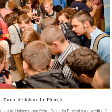
 Târgul de Joburi din Ploiești
anizat de Universitatea Petrol Gaze din Ploiești s-a dovedit a fi