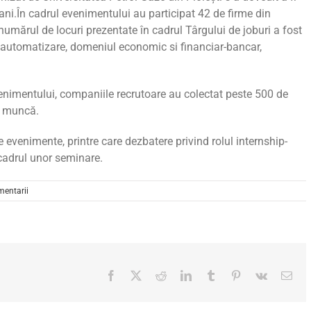
 ani.În cadrul evenimentului au participat 42 de firme din
 numărul de locuri prezentate în cadrul Târgului de joburi a fost
, automatizare, domeniul economic si financiar-bancar,
venimentului, companiile recrutoare au colectat peste 500 de
e muncă.
e evenimente, printre care
dezbatere privind rolul internship-
 cadrul unor seminare.
mentarii
Facebook
X
Reddit
LinkedIn
Tumblr
Pinterest
Vk
Ema