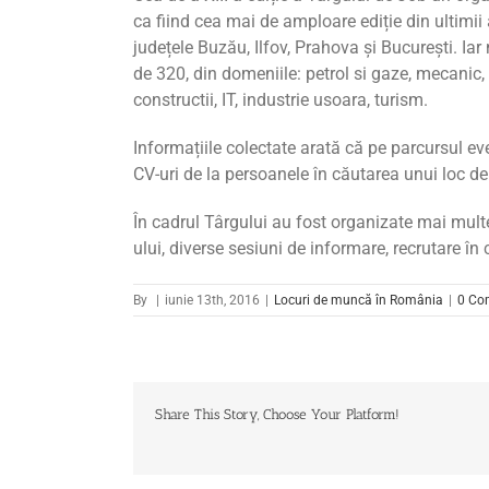
ca fiind cea mai de amploare ediție din ultimii
județele Buzău, Ilfov, Prahova și București. Iar
de 320, din domeniile: petrol si gaze, mecanic
constructii, IT, industrie usoara, turism.
Informațiile colectate arată că pe parcursul e
CV-uri de la persoanele în căutarea unui loc d
În cadrul Târgului au fost organizate mai mult
ului, diverse
sesiuni de informare, recrutare în
By
|
iunie 13th, 2016
|
Locuri de muncă în România
|
0 Co
Share This Story, Choose Your Platform!