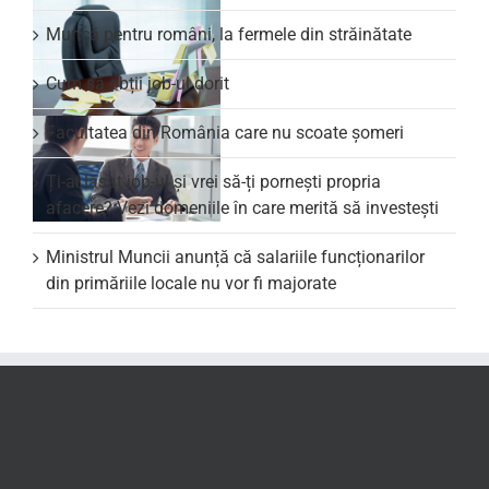
Muncă pentru români, la fermele din străinătate
Cum să obții job-ul dorit
Facultatea din România care nu scoate şomeri
Ți-ai lăsat job-ul și vrei să-ți pornești propria
afacere? Vezi domeniile în care merită să investești
Ministrul Muncii anunță că salariile funcționarilor
din primăriile locale nu vor fi majorate