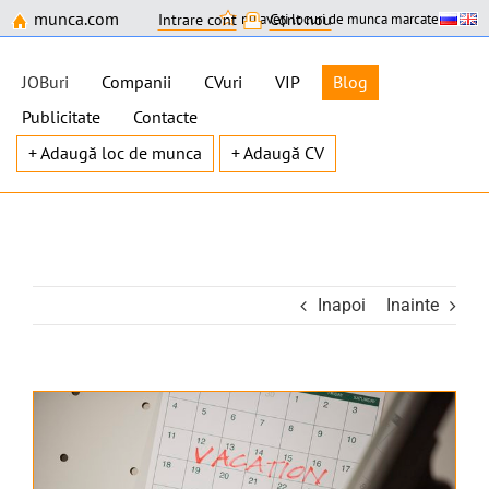
munca.com
nu aveți locuri de munca marcate
Intrare cont
Cont nou
JOBuri
Companii
CVuri
VIP
Blog
Publicitate
Contacte
+ Adaugă loc de munca
+ Adaugă CV
Skip
to
content
Inapoi
Inainte
View
Larger
Image