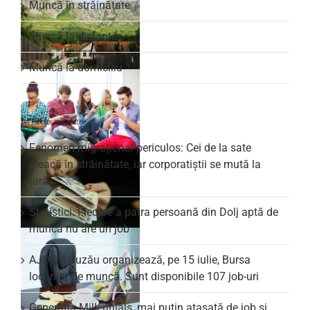
Muncă în străinătate
Muncă la distanță
Muncă la domiciliu
Articole recente
Fenomen migrațional periculos: Cei de la sate
pleacă în străinătate, iar corporatiștii se mută la
țară
Statistici: Fiecare a patra persoană din Dolj aptă de
muncă nu are un job
AJOFM Buzău organizează, pe 15 iulie, Bursa
locurilor de muncă. Sunt disponibile 107 job-uri
Generația Millennials, mai puțin atașată de job și