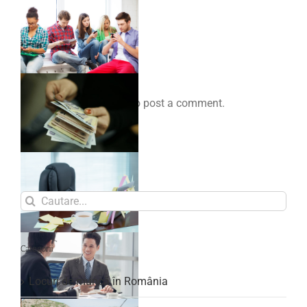
Comenteaza
You must be
logged in
to post a comment.
Search
for:
Categorii
Locuri de muncă în România