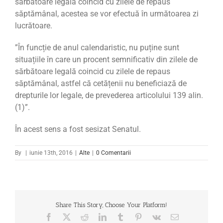
sărbătoare legală coincid cu zilele de repaus
săptămânal, acestea se vor efectuă în următoarea zi
lucrătoare.
”În funcție de anul calendaristic, nu puține sunt
situațiile în care un procent semnificativ din zilele de
sărbătoare legală coincid cu zilele de repaus
săptămânal, astfel că cetățenii nu beneficiază de
drepturile lor legale, de prevederea articolului 139 alin.
(1)”.
În acest sens a fost sesizat Senatul.
By
|
iunie 13th, 2016
|
Alte
|
0 Comentarii
Share This Story, Choose Your Platform!
Facebook
X
Reddit
LinkedIn
Tumblr
Pinterest
Vk
Email