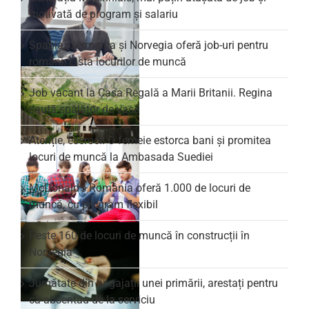
motivată de program și salariu
Spania, Germania și Norvegia oferă job-uri pentru
români. Lista locurilor de muncă
Job vacant la Casa Regală a Marii Britanii. Regina
caută spălător de vase
Atenție, escroci! O femeie estorca bani și promitea
locuri de muncă la Ambasada Suediei
McDonald’s România oferă 1.000 de locuri de
muncă, cu program flexibil
Peste 160 de locuri de muncă în construcții în
Norvegia
Jumătate din angajații unei primării, arestați pentru
că absentau de la serviciu