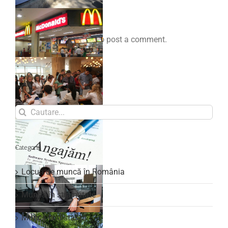
Comenteaza
You must be
logged in
to post a comment.
Search
for:
Categorii
Locuri de muncă în România
Muncă în străinătate
Muncă la distanță