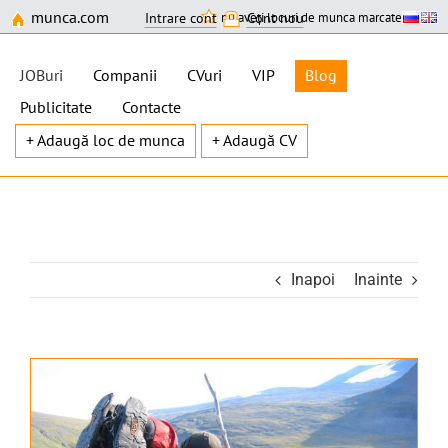
munca.com
nu aveți locuri de munca marcate
Intrare cont
Cont nou
JOBuri
Companii
CVuri
VIP
Blog
Publicitate
Contacte
+ Adaugă loc de munca
+ Adaugă CV
Skip
to
content
Inapoi
Inainte
View
Larger
Image