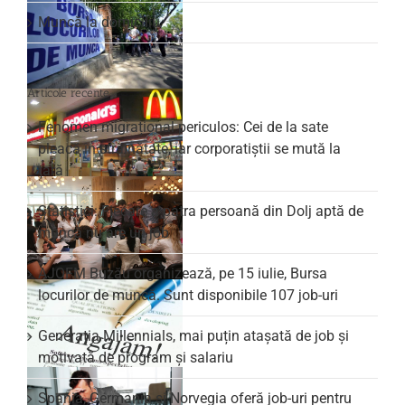
Muncă la domiciliu
Articole recente
Fenomen migrațional periculos: Cei de la sate
pleacă în străinătate, iar corporatiștii se mută la
țară
Statistici: Fiecare a patra persoană din Dolj aptă de
muncă nu are un job
AJOFM Buzău organizează, pe 15 iulie, Bursa
locurilor de muncă. Sunt disponibile 107 job-uri
Generația Millennials, mai puțin atașată de job și
motivată de program și salariu
Spania, Germania și Norvegia oferă job-uri pentru