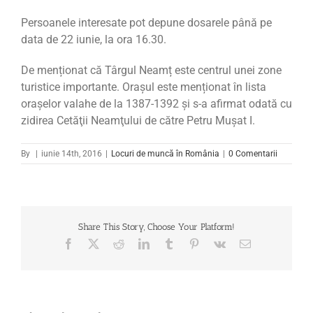
Persoanele interesate pot depune dosarele până pe
data de 22 iunie, la ora 16.30.
De menționat că Târgul Neamț este centrul unei zone
turistice importante. Orașul este menționat în lista
oraşelor valahe de la 1387-1392 și s-a afirmat odată cu
zidirea Cetăţii Neamţului de către Petru Muşat I.
By
|
iunie 14th, 2016
|
Locuri de muncă în România
|
0 Comentarii
Share This Story, Choose Your Platform!
Facebook
X
Reddit
LinkedIn
Tumblr
Pinterest
Vk
Email