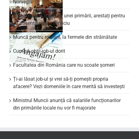
Norvegia
Jumătate din angajații unei primării, arestați pentru
că absentau de la serviciu
Muncă pentru români, la fermele din străinătate
Cum să obții job-ul dorit
Facultatea din România care nu scoate şomeri
Ți-ai lăsat job-ul și vrei să-ți pornești propria
afacere? Vezi domeniile în care merită să investești
Ministrul Muncii anunță că salariile funcționarilor
din primăriile locale nu vor fi majorate