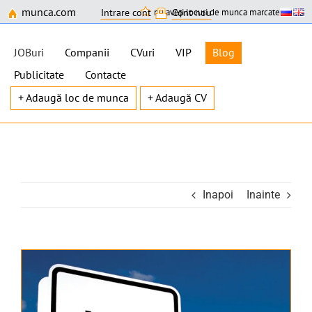
munca.com
nu aveți locuri de munca marcate
Intrare cont
Cont nou
JOBuri
Companii
CVuri
VIP
Blog
Publicitate
Contacte
+ Adaugă loc de munca
+ Adaugă CV
Skip
to
content
Inapoi
Inainte
View
Larger
Image