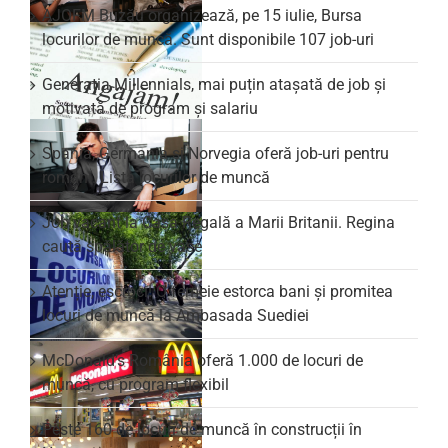
AJOFM Buzău organizează, pe 15 iulie, Bursa
locurilor de muncă. Sunt disponibile 107 job-uri
Generația Millennials, mai puțin atașată de job și
motivată de program și salariu
Spania, Germania și Norvegia oferă job-uri pentru
români. Lista locurilor de muncă
Job vacant la Casa Regală a Marii Britanii. Regina
caută spălător de vase
Atenție, escroci! O femeie estorca bani și promitea
locuri de muncă la Ambasada Suediei
McDonald’s România oferă 1.000 de locuri de
muncă, cu program flexibil
Peste 160 de locuri de muncă în construcții în