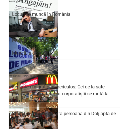
Categorii
Locuri de muncă în România
Muncă în străinătate
Muncă la distanță
Muncă la domiciliu
Articole recente
Fenomen migrațional periculos: Cei de la sate
pleacă în străinătate, iar corporatiștii se mută la
țară
Statistici: Fiecare a patra persoană din Dolj aptă de
muncă nu are un job