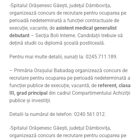
-Spitalul Orăşenesc Găeşti, judeţul Dâmboviţa,
organizează concurs de recrutare pentru ocuparea pe
perioadă nedeterminată a funcției contractuale de
execuție, vacante, de
asistent medical generalist
debutant
– Secţia Boli Interne. Candidații trebuie să
dețină studii cu diplomă şcoală postliceală.
Pentru mai multe detalii, sunați la: 0245.711.189.
– Primăria Oraşului Babadag organizează concurs de
recrutare pentru ocuparea pe perioadă nedeterminată a
funcției publice de execuție, vacantă, de
referent, clasa
III, grad principal
din cadrul Compartimentului Achiziţii
publice şi investiţii.
Detalii la numărul de telefon: 0240 561 012.
-Spitalul Orăşenesc Găeşti, judeţul Dâmboviţa,
organizează concurs de recrutare pentru ocuparea pe