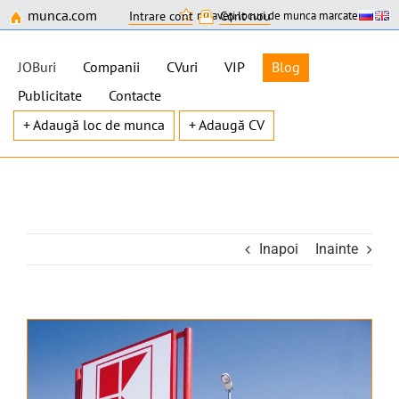
munca.com
nu aveți locuri de munca marcate
Intrare cont
Cont nou
JOBuri
Companii
CVuri
VIP
Blog
Publicitate
Contacte
+ Adaugă loc de munca
+ Adaugă CV
Skip
to
content
Inapoi
Inainte
View
Larger
Image