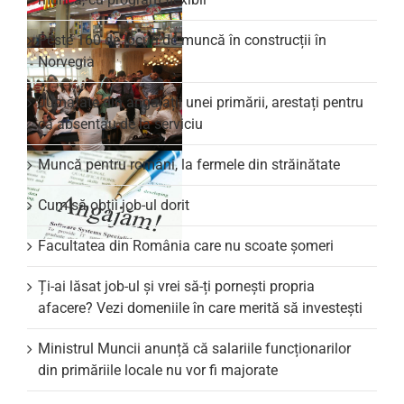
Peste 160 de locuri de muncă în construcții în
Norvegia
Jumătate din angajații unei primării, arestați pentru
că absentau de la serviciu
Muncă pentru români, la fermele din străinătate
Cum să obții job-ul dorit
Facultatea din România care nu scoate şomeri
Ți-ai lăsat job-ul și vrei să-ți pornești propria
afacere? Vezi domeniile în care merită să investești
Ministrul Muncii anunță că salariile funcționarilor
din primăriile locale nu vor fi majorate