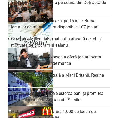
Statistici: Fiecare a patra persoană din Dolj aptă de
muncă nu are un job
AJOFM Buzău organizează, pe 15 iulie, Bursa
locurilor de muncă. Sunt disponibile 107 job-uri
Generația Millennials, mai puțin atașată de job și
motivată de program și salariu
Spania, Germania și Norvegia oferă job-uri pentru
români. Lista locurilor de muncă
Job vacant la Casa Regală a Marii Britanii. Regina
caută spălător de vase
Atenție, escroci! O femeie estorca bani și promitea
locuri de muncă la Ambasada Suediei
McDonald’s România oferă 1.000 de locuri de
muncă, cu program flexibil