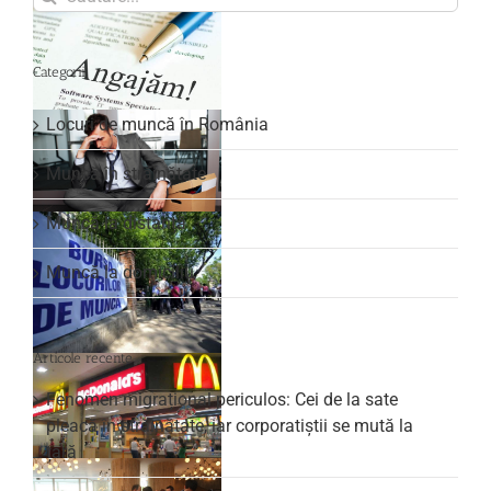
for:
Categorii
Locuri de muncă în România
Muncă în străinătate
Muncă la distanță
Muncă la domiciliu
Articole recente
Fenomen migrațional periculos: Cei de la sate
pleacă în străinătate, iar corporatiștii se mută la
țară