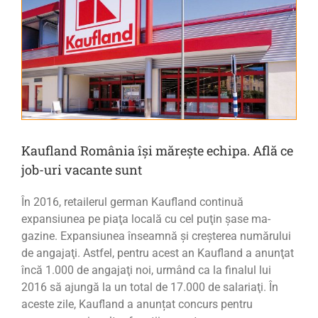
Kaufland România își mărește echipa. Află ce
job-uri vacante sunt
În 2016, retai­lerul ger­man Kaufland continuă
expansiunea pe piaţa lo­cală cu cel puţin şase ma­
gazine. Expan­siunea înseamnă şi creş­te­rea nu­mă­rului
de angajaţi. Astfel, pen­tru acest an Kaufland a anunţat
încă 1.000 de angajaţi noi, urmând ca la fi­nalul lui
2016 să ajungă la un total de 17.000 de sala­riaţi. În
aceste zile, Kaufland a anunțat concurs pentru