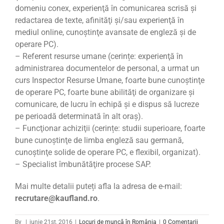
domeniu conex, experienţă în comunicarea scrisă şi
redactarea de texte, afinităţi şi/sau experienţă în
mediul online, cunoştinţe avansate de engleză şi de
operare PC).
– Referent resurse umane (cerințe: experienţă în
administrarea documentelor de personal, a urmat un
curs Inspector Resurse Umane, foarte bune cunoştinţe
de operare PC, foarte bune abilităţi de organizare şi
comunicare, de lucru în echipă şi e dispus să lucreze
pe perioadă determinată în alt oraş).
– Funcţionar achiziţii (cerințe: studii superioare, foarte
bune cunoştinţe de limba engleză sau germană,
cunoştinţe solide de operare PC, e flexibil, organizat).
– Specialist îmbunătăţire procese SAP.
Mai multe detalii puteți afla la adresa de e-mail:
recrutare@kaufland.ro
.
By
|
iunie 21st, 2016
|
Locuri de muncă în România
|
0 Comentarii