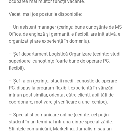
ocuparea mai multor funcții vacante.
Vedeți mai jos posturile disponibile:
– Un asistent manager (cerințe: bune cunoştinţe de MS
Office, de engleză şi germană, e flexibil, are iniţiativă, e
organizat şi are experienţă în domeniu).
– Șef departament Logistică Organizare (cerințe: studii
superioare, cunoştinţe foarte bune de operare PC,
flexibil).
– Șef raion (cerințe: studii medii, cunoștie de operare
PC, dispus la program flexibil, experienţă în vânzări
într-un post similar, orientat către clienţi, abilităţi de
coordonare, motivare şi verificare a unei echipe).
– Specialist comunicare online (cerințe: cel puţin
student în an terminal într-una dintre specializările:
Ştiinţele comunicării, Marketing, Jurnalism sau un