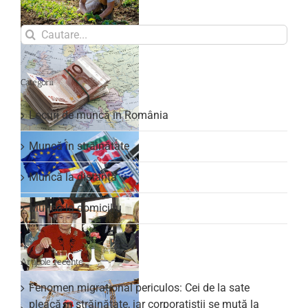
Search
for:
Categorii
Locuri de muncă în România
Muncă în străinătate
Muncă la distanță
Muncă la domiciliu
Articole recente
Fenomen migrațional periculos: Cei de la sate
pleacă în străinătate, iar corporatiștii se mută la