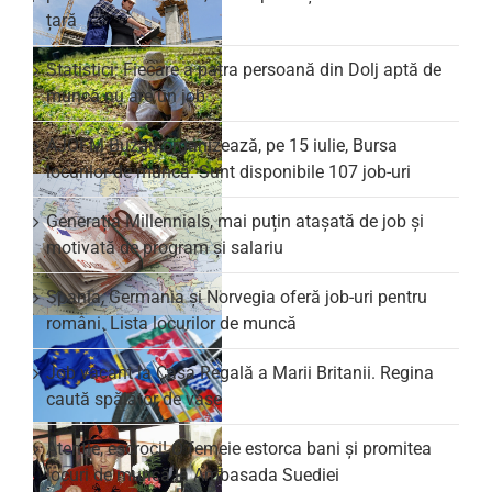
țară
Statistici: Fiecare a patra persoană din Dolj aptă de
muncă nu are un job
AJOFM Buzău organizează, pe 15 iulie, Bursa
locurilor de muncă. Sunt disponibile 107 job-uri
Generația Millennials, mai puțin atașată de job și
motivată de program și salariu
Spania, Germania și Norvegia oferă job-uri pentru
români. Lista locurilor de muncă
Job vacant la Casa Regală a Marii Britanii. Regina
caută spălător de vase
Atenție, escroci! O femeie estorca bani și promitea
locuri de muncă la Ambasada Suediei