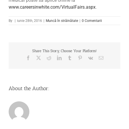
medical poate să aplice online la
www.careersinwhite.com/VirtualFairs.aspx
.
By
|
iunie 28th, 2016
|
Muncă în străinătate
|
0 Comentarii
Share This Story, Choose Your Platform!
Facebook
X
Reddit
LinkedIn
Tumblr
Pinterest
Vk
Email
About the Author: