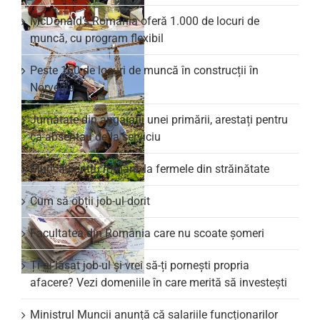
McDonald’s România oferă 1.000 de locuri de
muncă, cu program flexibil
Peste 160 de locuri de muncă în construcții în
Norvegia
Jumătate din angajații unei primării, arestați pentru
că absentau de la serviciu
Muncă pentru români, la fermele din străinătate
Cum să obții job-ul dorit
Facultatea din România care nu scoate şomeri
Ți-ai lăsat job-ul și vrei să-ți pornești propria
afacere? Vezi domeniile în care merită să investești
Ministrul Muncii anunță că salariile funcționarilor