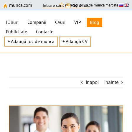
munca.com
nu aveți locuri de munca marcate
Intrare cont
Cont nou
JOBuri
Companii
CVuri
VIP
Blog
Publicitate
Contacte
+ Adaugă loc de munca
+ Adaugă CV
Skip
to
content
Inapoi
Inainte
View
Larger
Image