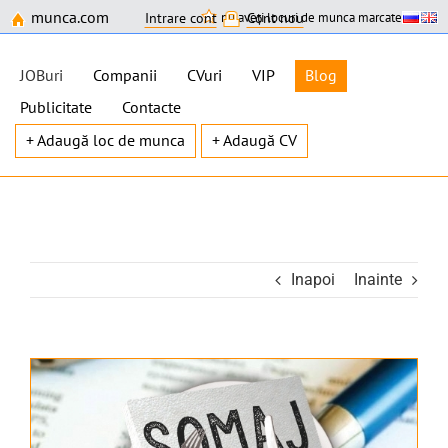
munca.com
nu aveți locuri de munca marcate
Intrare cont
Cont nou
JOBuri
Companii
CVuri
VIP
Blog
Publicitate
Contacte
+ Adaugă loc de munca
+ Adaugă CV
Skip
to
content
Inapoi
Inainte
View
Larger
Image