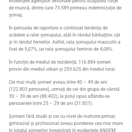
evidenţele agenţiilor teritoriale pentru ocuparea forţei
de muncă, dintre care 73.589 primeau indemnizaţie de
şomaj.
În perioada de raportare a continuat tendinţa de
scădere a ratei şomajului, atât în rândul bărbaţilor, cât
şi în rândul femeilor. Astfel, rata şomajului masculin a
fost de 5,07%, iar rata şomajului feminin de 4,08%.
În funcție de mediul de rezidență, 116.884 șomeri
provin din mediul urban și 293.625 din mediul rural.
Cei mai mulţi şomeri aveau între 40 – 49 de ani
(122.803 persoane), urmaţi de cei din grupa de vârstă
30 – 39 de ani (88.402), la polul opus aflându-se
persoanele între 25 – 29 de ani (31.857).
Şomerii fără studii şi cei cu nivel de instruire primar,
gimnazial şi profesional aveau ponderea cea mai mare
în totalul şomerilor înregistraţi în evidenţele ANOFM