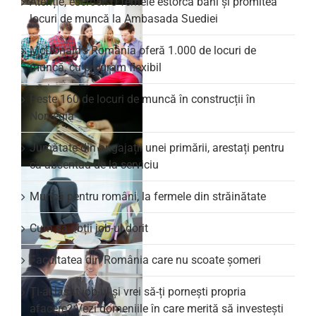
Atenție, escroci! O femeie estorca bani și promitea
locuri de muncă la Ambasada Suediei
McDonald’s România oferă 1.000 de locuri de
muncă, cu program flexibil
Peste 160 de locuri de muncă în construcții în
Norvegia
Jumătate din angajații unei primării, arestați pentru
că absentau de la serviciu
Muncă pentru români, la fermele din străinătate
Cum să obții job-ul dorit
Facultatea din România care nu scoate şomeri
Ți-ai lăsat job-ul și vrei să-ți pornești propria
afacere? Vezi domeniile în care merită să investești