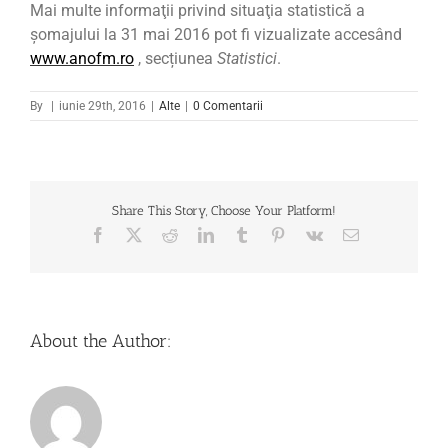
Mai multe informaţii privind situaţia statistică a
şomajului la 31 mai 2016 pot fi vizualizate accesând
www.anofm.ro
, secțiunea
Statistici
.
By
|
iunie 29th, 2016
|
Alte
|
0 Comentarii
Share This Story, Choose Your Platform!
Facebook
X
Reddit
LinkedIn
Tumblr
Pinterest
Vk
Email
About the Author: