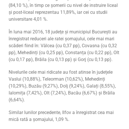
(84,10 %), în timp ce şomerii cu nivel de instruire liceal
şi post-liceal reprezentau 11,89%, iar cei cu studii
universitare 4,01 %.
În luna mai 2016, 18 judeţe şi municipiul Bucureşti au
înregistrat reduceri ale ratei şomajului, cele mai mari
scăderi fiind în: Vâlcea (cu 0,37 pp), Covasna (cu 0,32
pp), Mehedinți (cu 0,25 pp), Constanța (cu 0,22 pp), Olt
(cu 0,17 pp), Brăila (cu 0,13 pp) şi Gorj (cu 0,13 pp).
Nivelurile cele mai ridicate au fost atinse în județele
Vaslui (10,88%), Teleorman (10,62%), Mehedinți
(10,29%), Buzău (9,27%), Dolj (9,24%), Galați (8,55%),
Ialomița (7,42%), Olt (7,24%), Bacău (6,67%) și Brăila
(6,64%).
Similar lunilor precedente, Ilfov a înregistrat cea mai
mică rată a şomajului, 1,09 %.