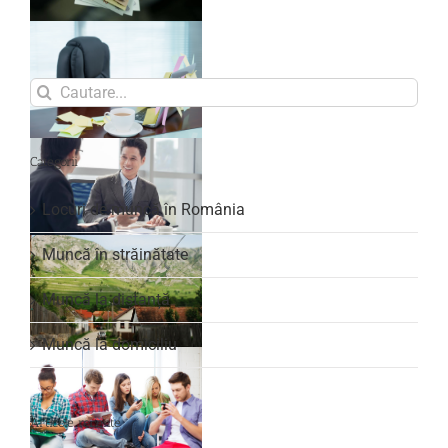
Search
for:
Categorii
Locuri de muncă în România
Muncă în străinătate
Muncă la distanță
Muncă la domiciliu
Articole recente