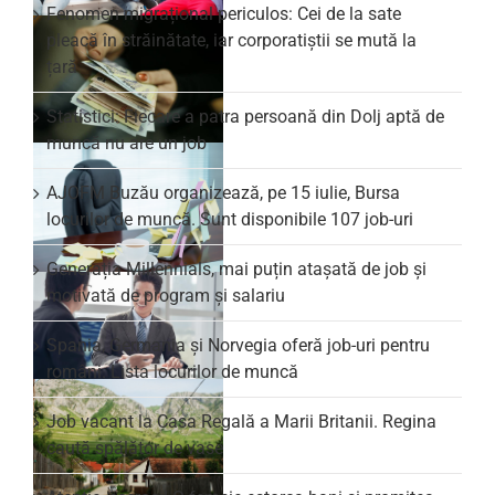
Fenomen migrațional periculos: Cei de la sate
pleacă în străinătate, iar corporatiștii se mută la
țară
Statistici: Fiecare a patra persoană din Dolj aptă de
muncă nu are un job
AJOFM Buzău organizează, pe 15 iulie, Bursa
locurilor de muncă. Sunt disponibile 107 job-uri
Generația Millennials, mai puțin atașată de job și
motivată de program și salariu
Spania, Germania și Norvegia oferă job-uri pentru
români. Lista locurilor de muncă
Job vacant la Casa Regală a Marii Britanii. Regina
caută spălător de vase