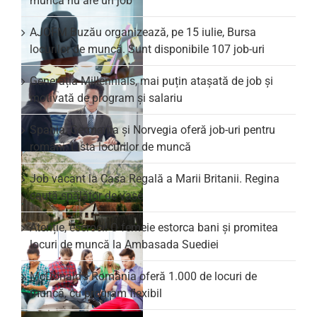
muncă nu are un job
AJOFM Buzău organizează, pe 15 iulie, Bursa
locurilor de muncă. Sunt disponibile 107 job-uri
Generația Millennials, mai puțin atașată de job și
motivată de program și salariu
Spania, Germania și Norvegia oferă job-uri pentru
români. Lista locurilor de muncă
Job vacant la Casa Regală a Marii Britanii. Regina
caută spălător de vase
Atenție, escroci! O femeie estorca bani și promitea
locuri de muncă la Ambasada Suediei
McDonald’s România oferă 1.000 de locuri de
muncă, cu program flexibil