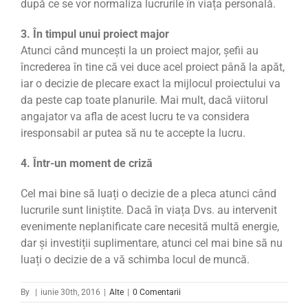
după ce se vor normaliza lucrurile în viața personală.
3. În timpul unui proiect major
Atunci când muncești la un proiect major, șefii au
încrederea în tine că vei duce acel proiect până la apăt,
iar o decizie de plecare exact la mijlocul proiectului va
da peste cap toate planurile. Mai mult, dacă viitorul
angajator va afla de acest lucru te va considera
iresponsabil ar putea să nu te accepte la lucru.
4. Într-un moment de criză
Cel mai bine să luați o decizie de a pleca atunci când
lucrurile sunt liniștite. Dacă în viața Dvs. au intervenit
evenimente neplanificate care necesită multă energie,
dar și investiții suplimentare, atunci cel mai bine să nu
luați o decizie de a vă schimba locul de muncă.
By
|
iunie 30th, 2016
|
Alte
|
0 Comentarii