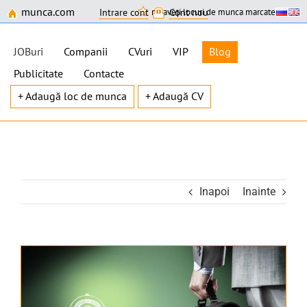
munca.com
nu aveți locuri de munca marcate
Intrare cont
Cont nou
JOBuri
Companii
CVuri
VIP
Blog
Publicitate
Contacte
+ Adaugă loc de munca
+ Adaugă CV
Skip
to
content
Inapoi
Inainte
View
Larger
Image