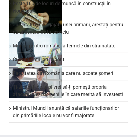
Peste 160 de locuri de muncă în construcții în
Norvegia
Jumătate din angajații unei primării, arestați pentru
că absentau de la serviciu
Muncă pentru români, la fermele din străinătate
Cum să obții job-ul dorit
Facultatea din România care nu scoate şomeri
Ți-ai lăsat job-ul și vrei să-ți pornești propria
afacere? Vezi domeniile în care merită să investești
Ministrul Muncii anunță că salariile funcționarilor
din primăriile locale nu vor fi majorate