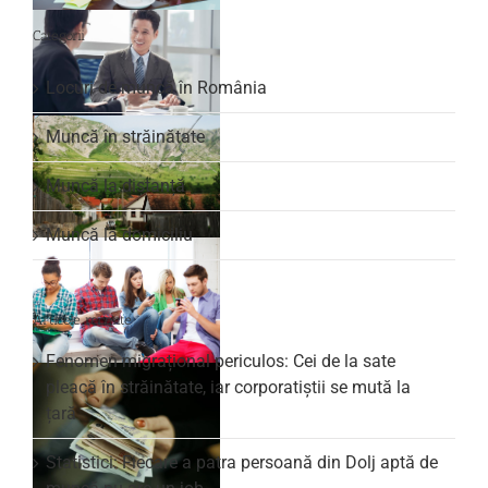
Categorii
Locuri de muncă în România
Muncă în străinătate
Muncă la distanță
Muncă la domiciliu
Articole recente
Fenomen migrațional periculos: Cei de la sate
pleacă în străinătate, iar corporatiștii se mută la
țară
Statistici: Fiecare a patra persoană din Dolj aptă de