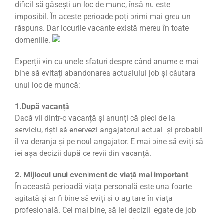
dificil să găsești un loc de munc, însă nu este
imposibil. În aceste perioade poți primi mai greu un
răspuns. Dar locurile vacante există mereu în toate
domeniile.
Experții vin cu unele sfaturi despre când anume e mai
bine să evitați abandonarea actualului job și căutara
unui loc de muncă:
1.După vacanță
Dacă vii dintr-o vacanță și anunți că pleci de la
serviciu, riști să enervezi angajatorul actual și probabil
îl va deranja şi pe noul angajator. E mai bine să eviți să
iei așa decizii după ce revii din vacanță.
2. Mijlocul unui eveniment de viață mai important
În această perioadă viața personală este una foarte
agitată și ar fi bine să eviți și o agitare în viața
profesională. Cel mai bine, să iei decizii legate de job