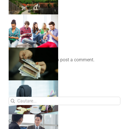
Comenteaza
You must be
logged in
to post a comment.
Search
for:
Categorii