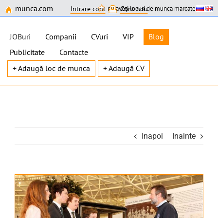
munca.com
nu aveți locuri de munca marcate
Intrare cont
Cont nou
JOBuri
Companii
CVuri
VIP
Blog
Publicitate
Contacte
+ Adaugă loc de munca
+ Adaugă CV
Skip
to
content
Inapoi
Inainte
View
Larger
Image