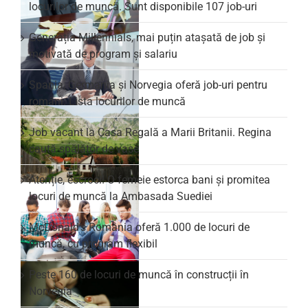
locurilor de muncă. Sunt disponibile 107 job-uri
Generația Millennials, mai puțin atașată de job și
motivată de program și salariu
Spania, Germania și Norvegia oferă job-uri pentru
români. Lista locurilor de muncă
Job vacant la Casa Regală a Marii Britanii. Regina
caută spălător de vase
Atenție, escroci! O femeie estorca bani și promitea
locuri de muncă la Ambasada Suediei
McDonald’s România oferă 1.000 de locuri de
muncă, cu program flexibil
Peste 160 de locuri de muncă în construcții în
Norvegia