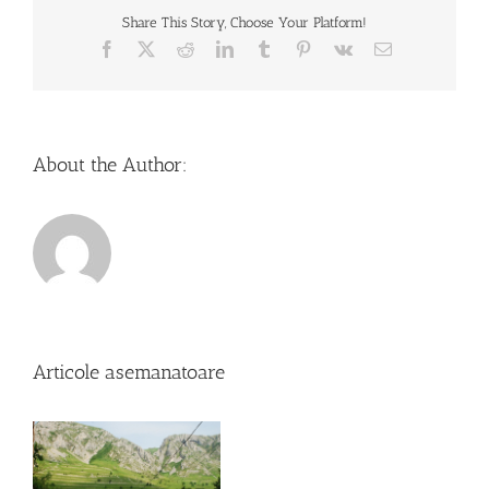
Share This Story, Choose Your Platform!
Facebook
X
Reddit
LinkedIn
Tumblr
Pinterest
Vk
Email
About the Author:
Articole asemanatoare