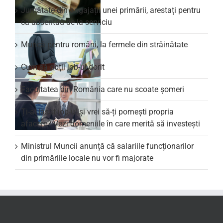
Jumătate din angajații unei primării, arestați pentru
că absentau de la serviciu
Muncă pentru români, la fermele din străinătate
Cum să obții job-ul dorit
Facultatea din România care nu scoate şomeri
Ți-ai lăsat job-ul și vrei să-ți pornești propria
afacere? Vezi domeniile în care merită să investești
Ministrul Muncii anunță că salariile funcționarilor
din primăriile locale nu vor fi majorate