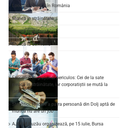
Locuri de muncă în România
Muncă în străinătate
Muncă la distanță
Muncă la domiciliu
Articole recente
Fenomen migrațional periculos: Cei de la sate
pleacă în străinătate, iar corporatiștii se mută la
țară
Statistici: Fiecare a patra persoană din Dolj aptă de
muncă nu are un job
AJOFM Buzău organizează, pe 15 iulie, Bursa